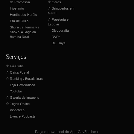
de Promessa
☆
Cards
Hipermito
☆
Brinquedos em
Geral
Heróis dos Heróis
☆
Papelaria e
Era de Ouro
Escolar
Shura vs Tenma vs
Discografia
Shoko! A Saga da
Batalha Real
DVDs
Blu-Rays
Serviços
☆
Fã-Clube
☆
Caixa Postal
☆
Ranking / Estatísticas
Loja CavZodiaco
Youtube
☆
Galeria de Imagens
☆
Jogos Online
Videoteca
Lives e Podcasts
Faça o download do App CavZodiaco: