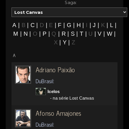
Saga:
A
|
B
|
C
|
D
|
E
|
F
|
G
|
H
|
I
|
J
|
K
|
L
|
M
|
N
|
O
|
P
|
Q
|
R
|
S
|
T
|
U
|
V
|
W
|
X
|
Y
|
Z
A
Adriano Paixão
DuBrasil:
Icelos
- na série Lost Canvas
Afonso Amajones
DuBrasil: