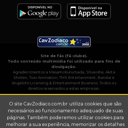
Site de fãs (fã-clube).
Todo conteúdo multimídia foi utilizado para fins de
divulgação.
Agradecimentos a Masami Kurumada, Shueisha, Akita
Shoten, Toei Animation, TMS Entertainment, Bandai e
Angelotti Licensing & Entertainment Business. Todos os
direitos reservados a estas empresas.
O site
CavZodiaco.com.br
utiliza cookies que são
necessários ao funcionamento adequado de suas
páginas. Também poderemos utilizar cookies para
melhorar a sua experiência, memorizar os detalhes