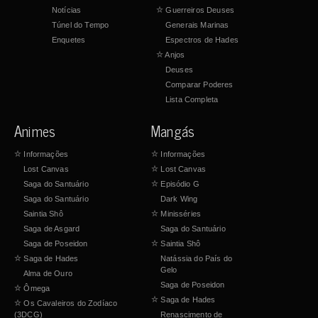
Notícias
☆
Guerreiros Deuses
Túnel do Tempo
Generais Marinas
Enquetes
Espectros de Hades
☆
Anjos
Deuses
Comparar Poderes
Lista Completa
Animes
Mangás
☆
Informações
☆
Informações
Lost Canvas
☆
Lost Canvas
Saga do Santuário
☆
Episódio G
Saga do Santuário
Dark Wing
Saintia Shô
☆
Minisséries
Saga de Asgard
Saga do Santuário
Saga de Poseidon
☆
Saintia Shô
☆
Saga de Hades
Natássia do País do
Gelo
Alma de Ouro
Saga de Poseidon
☆
Ômega
☆
Saga de Hades
☆
Os Cavaleiros do Zodíaco
(3DCG)
Renascimento de