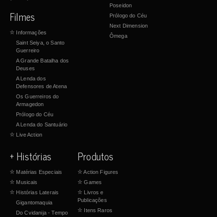
Poseidon
Filmes
Prólogo do Céu
Next Dimension
☆
Informações
Ômega
Saint Seiya, o Santo
Guerreiro
A Grande Batalha dos
Deuses
A Lenda dos
Defensores de Atena
Os Guerreiros do
Armagedon
Prólogo do Céu
A Lenda do Santuário
☆
Live Action
+ Histórias
Produtos
☆
Matérias Especiais
☆
Action Figures
☆
Musicais
☆
Games
☆
Histórias Laterais
☆
Livros e
Publicações
Gigantomaquia
☆
Itens Raros
Do Cvidanija - Tempo