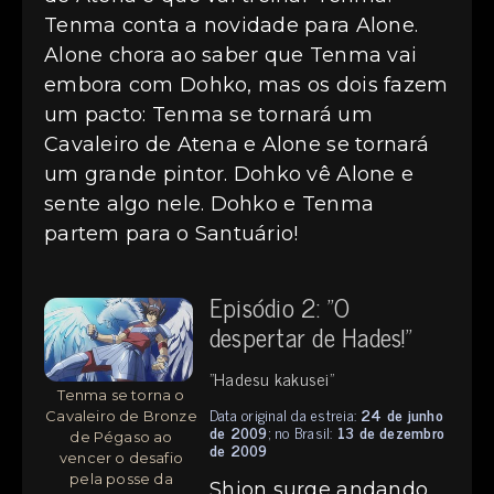
Tenma conta a novidade para Alone.
Alone chora ao saber que Tenma vai
embora com Dohko, mas os dois fazem
um pacto: Tenma se tornará um
Cavaleiro de Atena e Alone se tornará
um grande pintor. Dohko vê Alone e
sente algo nele. Dohko e Tenma
partem para o Santuário!
Episódio 2: "O
despertar de Hades!"
"Hadesu kakusei"
Tenma se torna o
Data original da estreia:
24 de junho
Cavaleiro de Bronze
de 2009
; no Brasil:
13 de dezembro
de Pégaso ao
de 2009
vencer o desafio
pela posse da
Shion surge andando