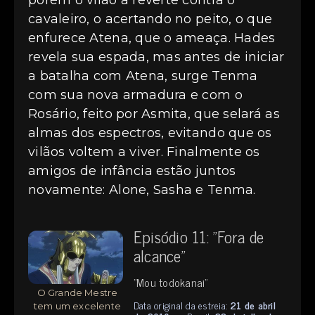
porém o vilão a reverte contra o
cavaleiro, o acertando no peito, o que
enfurece Atena, que o ameaça. Hades
revela sua espada, mas antes de iniciar
a batalha com Atena, surge Tenma
com sua nova armadura e com o
Rosário, feito por Asmita, que selará as
almas dos espectros, evitando que os
vilãos voltem a viver. Finalmente os
amigos de infância estão juntos
novamente: Alone, Sasha e Tenma.
Episódio 11: "Fora de
alcance"
"Mou todokanai"
O Grande Mestre
Data original da estreia:
21 de abril
tem um excelente