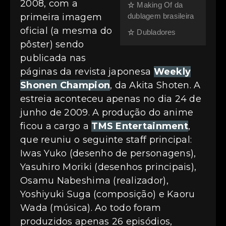
2008, com a
Making Of da
☆
dublagem brasileira
primeira imagem
oficial (a mesma do
Dubladores
☆
pôster) sendo
publicada nas
páginas da revista japonesa
Weekly
Shonen Champion
, da Akita Shoten. A
estreia aconteceu apenas no dia 24 de
junho de 2009. A produção do anime
ficou a cargo a
TMS Entertainment
,
que reuniu o seguinte staff principal:
Iwas Yuko (desenho de personagens),
Yasuhiro Moriki (desenhos principais),
Osamu Nabeshima (realizador),
Yoshiyuki Suga (composição) e Kaoru
Wada (música). Ao todo foram
produzidos apenas 26 episódios,