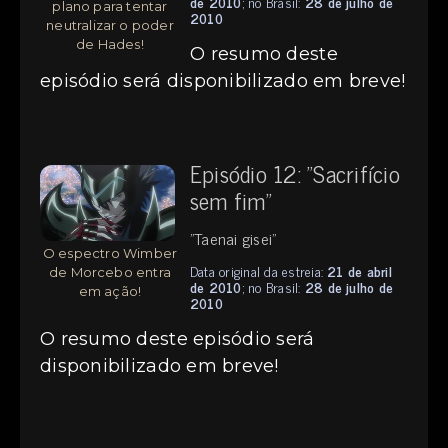
de 2010
; no Brasil:
28 de julho de
plano para tentar
2010
neutralizar o poder
de Hades!
O resumo deste
episódio será disponibilizado em breve!
Episódio 12: "Sacrifício
sem fim"
"Taenai gisei"
O espectro Wimber
Data original da estreia:
21 de abril
de Morcebo entra
de 2010
; no Brasil:
28 de julho de
em ação!
2010
O resumo deste episódio será
disponibilizado em breve!