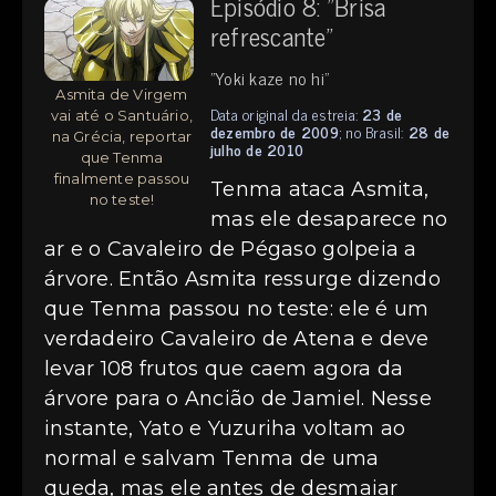
Episódio 8: "Brisa
refrescante"
"Yoki kaze no hi"
Asmita de Virgem
Data original da estreia:
23 de
vai até o Santuário,
dezembro de 2009
; no Brasil:
28 de
na Grécia, reportar
julho de 2010
que Tenma
finalmente passou
Tenma ataca Asmita,
no teste!
mas ele desaparece no
ar e o Cavaleiro de Pégaso golpeia a
árvore. Então Asmita ressurge dizendo
que Tenma passou no teste: ele é um
verdadeiro Cavaleiro de Atena e deve
levar 108 frutos que caem agora da
árvore para o Ancião de Jamiel. Nesse
instante, Yato e Yuzuriha voltam ao
normal e salvam Tenma de uma
queda, mas ele antes de desmaiar