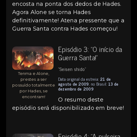
encosta na ponta dos dedos de Hades.
Agora Alone se torna Hades
definitivamente! Atena pressente que a
Guerra Santa contra Hades começou!
Episódio 3: "O início da
Guerra Santa!"
"Seisen shido"
Tenma e Alone,
Data original da estreia:
21 de
prestes a ser
agosto de 2009
; no Brasil:
13 de
possuído totalmente
dezembro de 2009
por Hades, se
encontram!
O resumo deste
episódio será disponibilizado em breve!
Episódio 4: "A pulseira