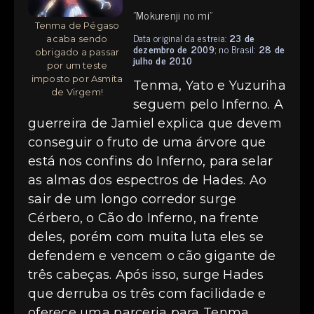
"Mokurenji no mi"
Tenma de Pégaso
Data original da estreia:
23 de
acaba sendo
dezembro de 2009
; no Brasil:
28 de
obrigado a passar
julho de 2010
por um teste
imposto por Asmita
Tenma, Yato e Yuzuriha
de Virgem!
seguem pelo Inferno. A
guerreira de Jamiel explica que devem
conseguir o fruto de uma árvore que
está nos confins do Inferno, para selar
as almas dos espectros de Hades. Ao
sair de um longo corredor surge
Cérbero, o Cão do Inferno, na frente
deles, porém com muita luta eles se
defendem e vencem o cão gigante de
três cabeças. Após isso, surge Hades
que derruba os três com facilidade e
oferece uma parceria para Tenma,