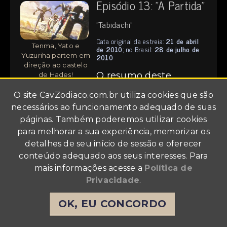
Episódio 13: "A Partida"
"Tabidachi"
Data original da estreia:
21 de abril
Tenma, Yato e
de 2010
; no Brasil:
28 de julho de
Yuzuriha partem em
2010
direção ao castelo
O resumo deste
de Hades!
episódio será disponibilizado em breve!
O site
CavZodiaco.com.br
utiliza cookies que são
necessários ao funcionamento adequado de suas
páginas. Também poderemos utilizar cookies
Episódio 14: "A Floresta
para melhorar a sua experiência, memorizar os
detalhes de seu início de sessão e oferecer
da Morte"
conteúdo adequado aos seus interesses. Para
"Shi no mori"
mais informações acesse a
Política de
O espectro Verônica
Privacidade
.
Data original da estreia:
23 de
de Nasu enfrenta o
fevereiro de 2011
; no Brasil:
24 de
Tenma de Pégaso!
julho de 2013
OK, EU CONCORDO
Yuzuriha, Tenma e Yato correm. Yato