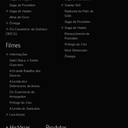
Saga de Poseidon
☆
Saintia Shô
☆
Saga de Hades
Natássia do País do
Gelo
Alma de Ouro
Saga de Poseidon
☆
Ômega
☆
Saga de Hades
☆
Os Cavaleiros do Zodíaco
(3DCG)
Renascimento de
Poseidon
Filmes
Prólogo do Céu
Next Dimension
☆
Informações
Ômega
Saint Seiya, o Santo
Guerreiro
A Grande Batalha dos
Deuses
A Lenda dos
Defensores de Atena
Os Guerreiros do
Armagedon
Prólogo do Céu
A Lenda do Santuário
☆
Live Action
+ Histórias
Produtos