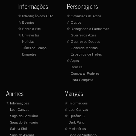
Informações
Personagens
☆
Introdução aos CDZ
☆
Cavaleiros de Atena
☆
Eventos
☆
Outros
☆
Sobre o Site
☆
Renegados e Fantasmas
☆
Entrevistas
Guerreiros Azuis
Notícias
☆
Guerreiros Deuses
Túnel do Tempo
Generais Marinas
Enquetes
Espectros de Hades
☆
Anjos
Deuses
Comparar Poderes
Lista Completa
Animes
Mangás
☆
Informações
☆
Informações
Lost Canvas
☆
Lost Canvas
Saga do Santuário
☆
Episódio G
Saga do Santuário
Dark Wing
Saintia Shô
☆
Minisséries
Saga de Asgard
Saga do Santuário