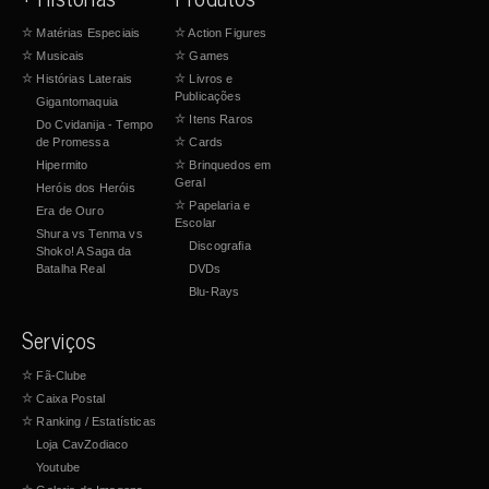
☆
Matérias Especiais
☆
Action Figures
☆
Musicais
☆
Games
☆
Histórias Laterais
☆
Livros e
Publicações
Gigantomaquia
☆
Itens Raros
Do Cvidanija - Tempo
de Promessa
☆
Cards
Hipermito
☆
Brinquedos em
Geral
Heróis dos Heróis
☆
Papelaria e
Era de Ouro
Escolar
Shura vs Tenma vs
Discografia
Shoko! A Saga da
Batalha Real
DVDs
Blu-Rays
Serviços
☆
Fã-Clube
☆
Caixa Postal
☆
Ranking / Estatísticas
Loja CavZodiaco
Youtube