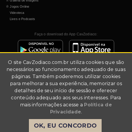
☆
Galeria de Imagens
☆
Jogos Online
Videoteca
Lives e Podcasts
Faça o download do App CavZodiaco:
O site
CavZodiaco.com.br
utiliza cookies que são
necessários ao funcionamento adequado de suas
páginas. Também poderemos utilizar cookies
para melhorar a sua experiência, memorizar os
detalhes de seu início de sessão e oferecer
Site de fãs (fã-clube).
conteúdo adequado aos seus interesses. Para
Todo conteúdo multimídia foi utilizado para fins de
mais informações acesse a
Política de
divulgação.
Agradecimentos a Masami Kurumada, Shueisha, Akita
Privacidade
.
Shoten, Toei Animation, TMS Entertainment, Bandai e
Angelotti Licensing & Entertainment Business. Todos os
OK, EU CONCORDO
direitos reservados a estas empresas.