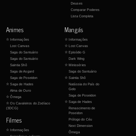
Deuses
Comparar Poderes
Lista Completa
Animes
Mangás
☆
Informações
☆
Informações
Lost Canvas
☆
Lost Canvas
Saga do Santuário
☆
Episódio G
Saga do Santuário
Dark Wing
Saintia Shô
☆
Minisséries
Saga de Asgard
Saga do Santuário
Saga de Poseidon
☆
Saintia Shô
☆
Saga de Hades
Natássia do País do
Gelo
Alma de Ouro
Saga de Poseidon
☆
Ômega
☆
Saga de Hades
☆
Os Cavaleiros do Zodíaco
(3DCG)
Renascimento de
Poseidon
Filmes
Prólogo do Céu
Next Dimension
☆
Informações
Ômega