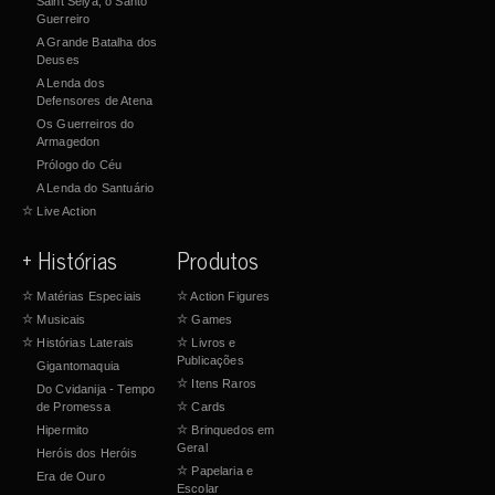
Saint Seiya, o Santo
Guerreiro
A Grande Batalha dos
Deuses
A Lenda dos
Defensores de Atena
Os Guerreiros do
Armagedon
Prólogo do Céu
A Lenda do Santuário
☆
Live Action
+ Histórias
Produtos
☆
Matérias Especiais
☆
Action Figures
☆
Musicais
☆
Games
☆
Histórias Laterais
☆
Livros e
Publicações
Gigantomaquia
☆
Itens Raros
Do Cvidanija - Tempo
de Promessa
☆
Cards
Hipermito
☆
Brinquedos em
Geral
Heróis dos Heróis
☆
Papelaria e
Era de Ouro
Escolar