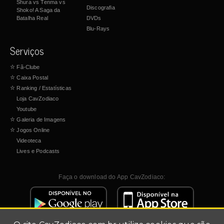
Shura vs Tenma vs
Discografia
Shoko! A Saga da
Batalha Real
DVDs
Blu-Rays
Serviços
☆
Fã-Clube
☆
Caixa Postal
☆
Ranking / Estatísticas
Loja CavZodiaco
Youtube
☆
Galeria de Imagens
☆
Jogos Online
Videoteca
Lives e Podcasts
Faça o download do App CavZodiaco: