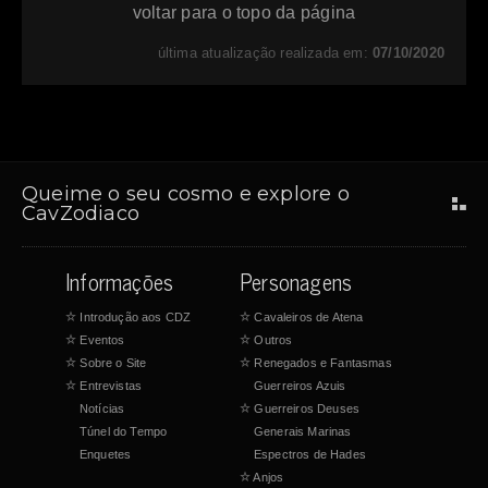
voltar para o topo da página
última atualização realizada em:
07/10/2020
Queime o seu cosmo e explore o
CavZodiaco
Informações
Personagens
☆
Introdução aos CDZ
☆
Cavaleiros de Atena
☆
Eventos
☆
Outros
☆
Sobre o Site
☆
Renegados e Fantasmas
☆
Entrevistas
Guerreiros Azuis
Notícias
☆
Guerreiros Deuses
Túnel do Tempo
Generais Marinas
Enquetes
Espectros de Hades
☆
Anjos