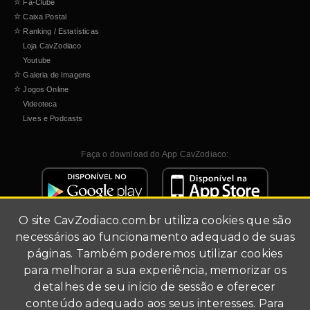
☆
Fã-Clube
☆
Caixa Postal
☆
Ranking / Estatísticas
Loja CavZodiaco
Youtube
☆
Galeria de Imagens
☆
Jogos Online
Videoteca
Lives e Podcasts
Faça o download do App CavZodiaco:
O site
CavZodiaco.com.br
utiliza cookies que são
necessários ao funcionamento adequado de suas
páginas. Também poderemos utilizar cookies
para melhorar a sua experiência, memorizar os
detalhes de seu início de sessão e oferecer
Site de fãs (fã-clube).
conteúdo adequado aos seus interesses. Para
Todo conteúdo multimídia foi utilizado para fins de