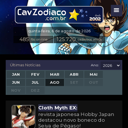
☰
fãs on-line
cadastros ativos
Últimas Notícias
Ano:
JAN
FEV
MAR
ABR
MAI
JUN
JUL
AGO
SET
OUT
NOV
DEZ
Cloth Myth EX:
revista japonesa Hobby Japan
destacou novo boneco do
Seiya de Pégaso!