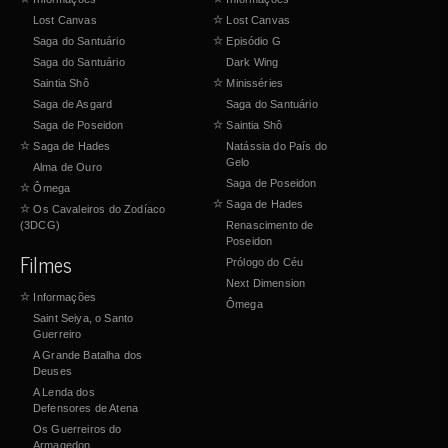
Lost Canvas
☆
Lost Canvas
Saga do Santuário
☆
Episódio G
Saga do Santuário
Dark Wing
Saintia Shô
☆
Minisséries
Saga de Asgard
Saga do Santuário
Saga de Poseidon
☆
Saintia Shô
☆
Saga de Hades
Natássia do País do
Gelo
Alma de Ouro
Saga de Poseidon
☆
Ômega
☆
Saga de Hades
☆
Os Cavaleiros do Zodíaco
(3DCG)
Renascimento de
Poseidon
Filmes
Prólogo do Céu
Next Dimension
☆
Informações
Ômega
Saint Seiya, o Santo
Guerreiro
A Grande Batalha dos
Deuses
A Lenda dos
Defensores de Atena
Os Guerreiros do
Armagedon