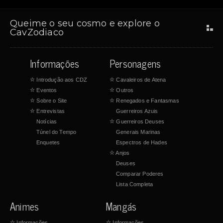
Queime o seu cosmo e explore o
CavZodiaco
Informações
Personagens
☆
Introdução aos CDZ
☆
Cavaleiros de Atena
☆
Eventos
☆
Outros
☆
Sobre o Site
☆
Renegados e Fantasmas
☆
Entrevistas
Guerreiros Azuis
Notícias
☆
Guerreiros Deuses
Túnel do Tempo
Generais Marinas
Enquetes
Espectros de Hades
☆
Anjos
Deuses
Comparar Poderes
Lista Completa
Animes
Mangás
☆
Informações
☆
Informações