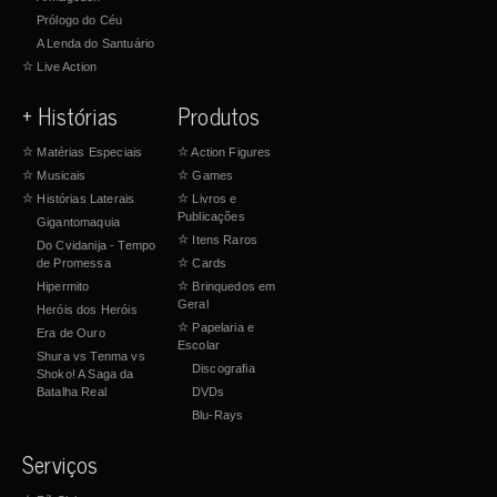
Prólogo do Céu
A Lenda do Santuário
☆
Live Action
+ Histórias
Produtos
☆
Matérias Especiais
☆
Action Figures
☆
Musicais
☆
Games
☆
Histórias Laterais
☆
Livros e
Publicações
Gigantomaquia
☆
Itens Raros
Do Cvidanija - Tempo
de Promessa
☆
Cards
Hipermito
☆
Brinquedos em
Geral
Heróis dos Heróis
☆
Papelaria e
Era de Ouro
Escolar
Shura vs Tenma vs
Discografia
Shoko! A Saga da
Batalha Real
DVDs
Blu-Rays
Serviços