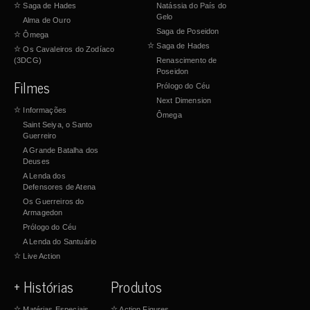
☆
Saga de Hades
Natássia do País do
Gelo
Alma de Ouro
Saga de Poseidon
☆
Ômega
☆
Saga de Hades
☆
Os Cavaleiros do Zodíaco
(3DCG)
Renascimento de
Poseidon
Filmes
Prólogo do Céu
Next Dimension
☆
Informações
Ômega
Saint Seiya, o Santo
Guerreiro
A Grande Batalha dos
Deuses
A Lenda dos
Defensores de Atena
Os Guerreiros do
Armagedon
Prólogo do Céu
A Lenda do Santuário
☆
Live Action
+ Histórias
Produtos
☆
Matérias Especiais
☆
Action Figures