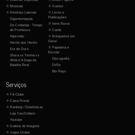
☆
Musicais
☆
Games
☆
Histórias Laterais
☆
Livros e
Publicações
Gigantomaquia
☆
Itens Raros
Do Cvidanija - Tempo
de Promessa
☆
Cards
Hipermito
☆
Brinquedos em
Geral
Heróis dos Heróis
☆
Papelaria e
Era de Ouro
Escolar
Shura vs Tenma vs
Discografia
Shoko! A Saga da
Batalha Real
DVDs
Blu-Rays
Serviços
☆
Fã-Clube
☆
Caixa Postal
☆
Ranking / Estatísticas
Loja CavZodiaco
Youtube
☆
Galeria de Imagens
☆
Jogos Online