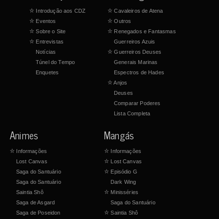
☆
Introdução aos CDZ
☆
Cavaleiros de Atena
☆
Eventos
☆
Outros
☆
Sobre o Site
☆
Renegados e Fantasmas
☆
Entrevistas
Guerreiros Azuis
Notícias
☆
Guerreiros Deuses
Túnel do Tempo
Generais Marinas
Enquetes
Espectros de Hades
☆
Anjos
Deuses
Comparar Poderes
Lista Completa
Animes
Mangás
☆
Informações
☆
Informações
Lost Canvas
☆
Lost Canvas
Saga do Santuário
☆
Episódio G
Saga do Santuário
Dark Wing
Saintia Shô
☆
Minisséries
Saga de Asgard
Saga do Santuário
Saga de Poseidon
☆
Saintia Shô