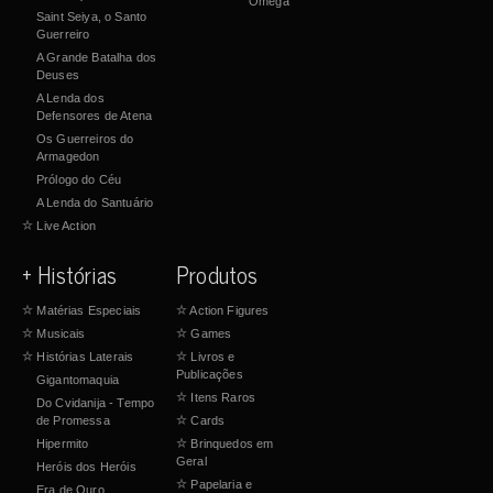
Ômega
Saint Seiya, o Santo
Guerreiro
A Grande Batalha dos
Deuses
A Lenda dos
Defensores de Atena
Os Guerreiros do
Armagedon
Prólogo do Céu
A Lenda do Santuário
☆
Live Action
+ Histórias
Produtos
☆
Matérias Especiais
☆
Action Figures
☆
Musicais
☆
Games
☆
Histórias Laterais
☆
Livros e
Publicações
Gigantomaquia
☆
Itens Raros
Do Cvidanija - Tempo
de Promessa
☆
Cards
Hipermito
☆
Brinquedos em
Geral
Heróis dos Heróis
☆
Papelaria e
Era de Ouro