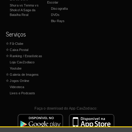
Escolar
Shura vs Tenma vs
Discografia
Shoko! A Saga da
Batalha Real
DVDs
Blu-Rays
Serviços
☆
Fã-Clube
☆
Caixa Postal
☆
Ranking / Estatísticas
Loja CavZodiaco
Youtube
☆
Galeria de Imagens
☆
Jogos Online
Videoteca
Lives e Podcasts
Faça o download do App CavZodiaco: