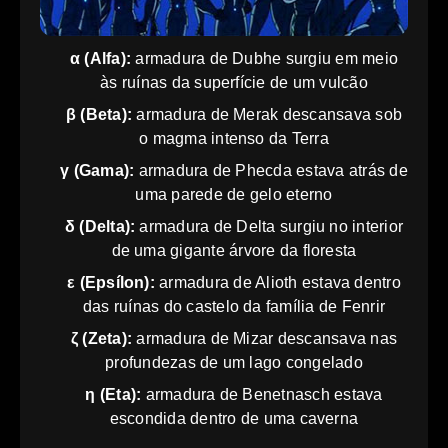
α (Alfa):
armadura de Dubhe surgiu em meio
às ruínas da superfície de um vulcão
β (Beta):
armadura de Merak descansava sob
o magma intenso da Terra
γ (Gama):
armadura de Phecda estava atrás de
uma parede de gelo eterno
δ (Delta):
armadura de Delta surgiu no interior
de uma gigante árvore da floresta
ε (Epsílon):
armadura de Alioth estava dentro
das ruínas do castelo da família de Fenrir
ζ (Zeta):
armadura de Mizar descansava nas
profundezas de um lago congelado
η (Eta):
armadura de Benetnasch estava
escondida dentro de uma caverna