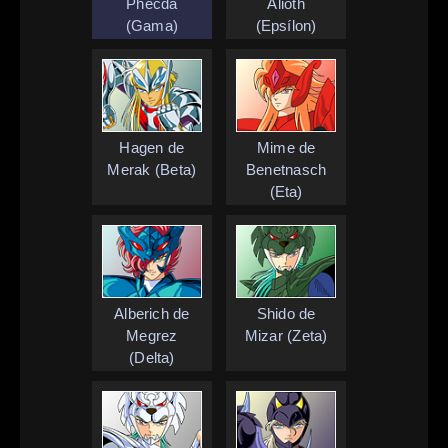
Phecda
Alioth
(Gama)
(Epsílon)
Hagen de
Mime de
Merak (Beta)
Benetnasch
(Eta)
Alberich de
Shido de
Megrez
Mizar (Zeta)
(Delta)