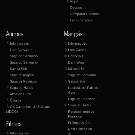
☆
Anjos
Deuses
Comparar Poderes
Lista Completa
Animes
Mangás
☆
Informações
☆
Informações
Lost Canvas
☆
Lost Canvas
Saga do Santuário
☆
Episódio G
Saga do Santuário
Dark Wing
Saintia Shô
☆
Minisséries
Saga de Asgard
Saga do Santuário
Saga de Poseidon
☆
Saintia Shô
☆
Saga de Hades
Natássia do País do
Gelo
Alma de Ouro
Saga de Poseidon
☆
Ômega
☆
Saga de Hades
☆
Os Cavaleiros do Zodíaco
(3DCG)
Renascimento de
Poseidon
Filmes
Prólogo do Céu
Next Dimension
☆
Informações