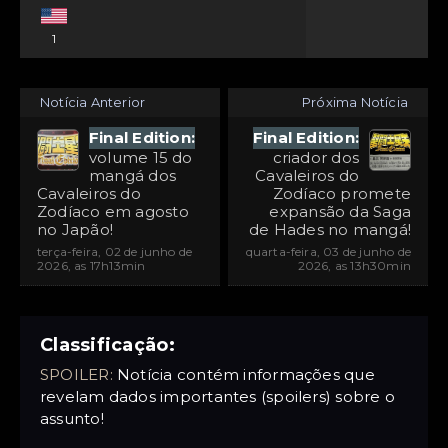
1
Notícia Anterior
Próxima Notícia
Final Edition:
Final Edition:
volume 15 do
criador dos
mangá dos
Cavaleiros do
Cavaleiros do
Zodíaco promete
Zodíaco em agosto
expansão da Saga
no Japão!
de Hades no mangá!
terça-feira, 02 de junho de
quarta-feira, 03 de junho de
2026, as 17h13min
2026, as 13h30min
Classificação:
SPOILER:
Notícia contém informações que
revelam dados importantes (spoilers) sobre o
assunto!