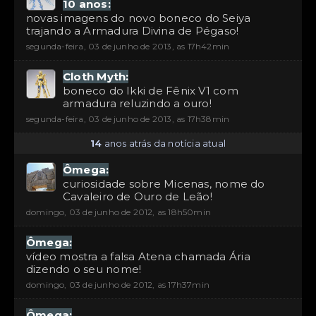
10 anos:
novas imagens do novo boneco do Seiya
trajando a Armadura Divina de Pégaso!
segunda-feira, 03 de junho de 2013, as 17h42min
Cloth Myth:
boneco do Ikki de Fênix V1 com
armadura reluzindo a ouro!
segunda-feira, 03 de junho de 2013, as 17h38min
14
anos atrás da notícia atual
Ômega:
curiosidade sobre Micenas, nome do
Cavaleiro de Ouro de Leão!
domingo, 03 de junho de 2012, as 18h50min
Ômega:
vídeo mostra a falsa Atena chamada Ária
dizendo o seu nome!
domingo, 03 de junho de 2012, as 17h37min
Ômega: