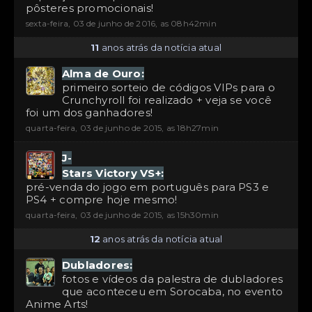
pôsteres promocionais!
sexta-feira, 03 de junho de 2016, as 08h42min
11
anos atrás da notícia atual
Alma de Ouro:
primeiro sorteio de códigos VIPs para o
Crunchyroll foi realizado + veja se você
foi um dos ganhadores!
quarta-feira, 03 de junho de 2015, as 18h27min
J-
Stars Victory VS+:
pré-venda do jogo em português para PS3 e
PS4 + compre hoje mesmo!
quarta-feira, 03 de junho de 2015, as 15h30min
12
anos atrás da notícia atual
Dubladores:
fotos e vídeos da palestra de dubladores
que aconteceu em Sorocaba, no evento
Anime Arts!