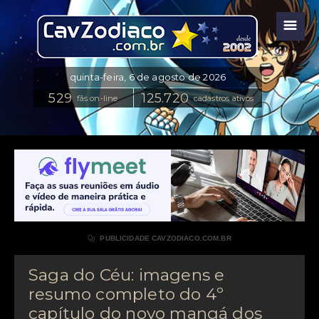
☰
fãs on-line
cadastros ativos

PUBLICIDADE CAVZODIACO.COM.BR
Saga do Céu: imagens e
resumo completo do 4º
capítulo do novo mangá dos