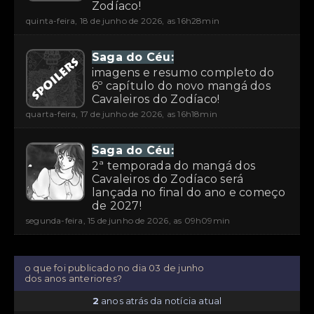
Zodíaco!
quinta-feira, 18 de junho de 2026, as 16h28min
Saga do Céu:
imagens e resumo completo do
6º capítulo do novo mangá dos
Cavaleiros do Zodíaco!
quarta-feira, 17 de junho de 2026, as 16h18min
Saga do Céu:
2ª temporada do mangá dos
Cavaleiros do Zodíaco será
lançada no final do ano e começo
de 2027!
segunda-feira, 15 de junho de 2026, as 09h09min
o que foi publicado no dia 03 de junho
dos anos anteriores?
2
anos atrás da notícia atual