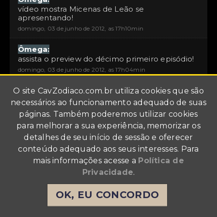
vídeo mostra Micenas de Leão se
apresentando!
domingo, 03 de junho de 2012, as 17h10min
Ômega:
assista o preview do décimo primeiro episódio!
domingo, 03 de junho de 2012, as 17h04min
Ômega:
O site
CavZodiaco.com.br
utiliza cookies que são
mais um vídeo com a Shoko Nakagawa
necessários ao funcionamento adequado de suas
cantando a versão completa da música
páginas. Também poderemos utilizar cookies
Pegasus Fantasy!
para melhorar a sua experiência, memorizar os
domingo, 03 de junho de 2012, as 17h00min
detalhes de seu início de sessão e oferecer
Ômega:
conteúdo adequado aos seus interesses. Para
vídeo mostra Haruto de Lobo vestindo sua
mais informações acesse a
Política de
armadura!
Privacidade
.
domingo, 03 de junho de 2012, as 16h56min
OK, EU CONCORDO
Ômega:
927 imagens em qualidade HD do décimo