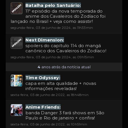
Batalha pelo Santuário:
11º episódio da nova temporada do
anime dos Cavaleiros do Zodíaco foi
lançado no Brasil + veja como assistir!
segunda-feira, 03 de junho de 2024, as 11h33min
Next Dimension:
spoilers do capítulo 114 do mangá
canônico dos Cavaleiros do Zodíaco!
segunda-feira, 03 de junho de 2024, as 09h15min
4
anos atrás da notícia atual
Time Odyssey:
capa em alta qualidade + novas
informações reveladas!
sexta-feira, 03 de junho de 2022, as 18h48min
Anime Friends:
banda Danger 3 fará shows em São
Paulo e Rio de janeiro + confira!
sexta-feira, 03 de junho de 2022, as 10h51min