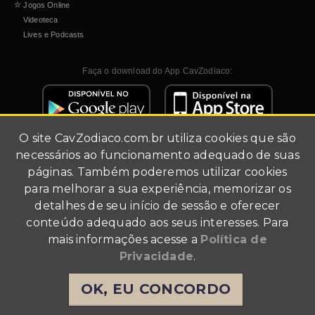
☆
Jogos Online
Videoteca
Lives e Podcasts
Faça o download do App CavZodiaco:
O site
CavZodiaco.com.br
utiliza cookies que são
necessários ao funcionamento adequado de suas
páginas. Também poderemos utilizar cookies
para melhorar a sua experiência, memorizar os
detalhes de seu início de sessão e oferecer
Site de fãs (fã-clube).
conteúdo adequado aos seus interesses. Para
Todo conteúdo multimídia foi utilizado para fins de
mais informações acesse a
Política de
divulgação.
Agradecimentos a Masami Kurumada, Shueisha, Akita
Privacidade
.
Shoten, Toei Animation, TMS Entertainment, Bandai e
Angelotti Licensing & Entertainment Business. Todos os
OK, EU CONCORDO
direitos reservados a estas empresas.