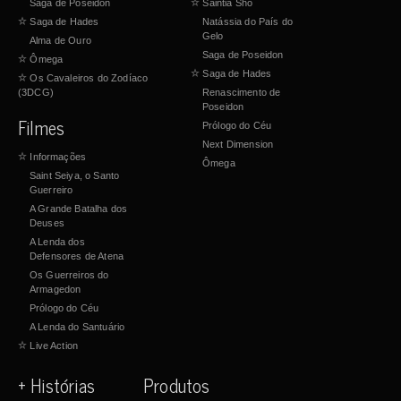
Saga de Poseidon
☆
Saintia Shô
☆
Saga de Hades
Natássia do País do
Gelo
Alma de Ouro
Saga de Poseidon
☆
Ômega
☆
Saga de Hades
☆
Os Cavaleiros do Zodíaco
(3DCG)
Renascimento de
Poseidon
Filmes
Prólogo do Céu
Next Dimension
☆
Informações
Ômega
Saint Seiya, o Santo
Guerreiro
A Grande Batalha dos
Deuses
A Lenda dos
Defensores de Atena
Os Guerreiros do
Armagedon
Prólogo do Céu
A Lenda do Santuário
☆
Live Action
+ Histórias
Produtos