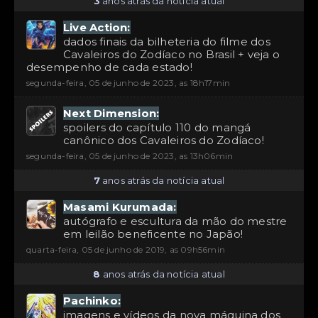
3
anos atrás da notícia atual
Live Action:
dados finais da bilheteria do filme dos
Cavaleiros do Zodíaco no Brasil + veja o
desempenho de cada estado!
segunda-feira, 05 de junho de 2023, as 18h17min
Next Dimension:
spoilers do capítulo 110 do mangá
canônico dos Cavaleiros do Zodíaco!
segunda-feira, 05 de junho de 2023, as 13h06min
7
anos atrás da notícia atual
Masami Kurumada:
autógrafo e escultura da mão do mestre
em leilão beneficente no Japão!
quarta-feira, 05 de junho de 2019, as 09h56min
8
anos atrás da notícia atual
Pachinko:
imagens e vídeos da nova máquina dos