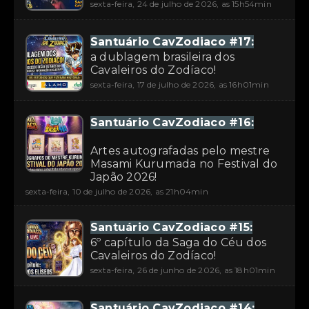
sexta-feira, 24 de julho de 2026, as 15h54min
Santuário CavZodiaco #17:
a dublagem brasileira dos
Cavaleiros do Zodíaco!
sexta-feira, 17 de julho de 2026, as 16h01min
Santuário CavZodiaco #16:
Artes autografadas pelo mestre
Masami Kurumada no Festival do
Japão 2026!
sexta-feira, 10 de julho de 2026, as 21h04min
Santuário CavZodiaco #15:
6º capítulo da Saga do Céu dos
Cavaleiros do Zodíaco!
sexta-feira, 26 de junho de 2026, as 18h01min
Santuário CavZodiaco #14: