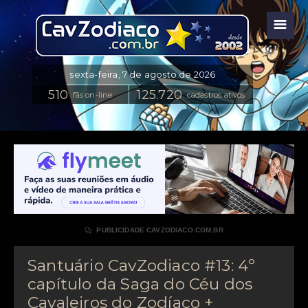
☰
fãs on-line
cadastros ativos

PUBLICIDADE CAVZODIACO.COM.BR
Santuário CavZodiaco #13: 4º
capítulo da Saga do Céu dos
Cavaleiros do Zodíaco +