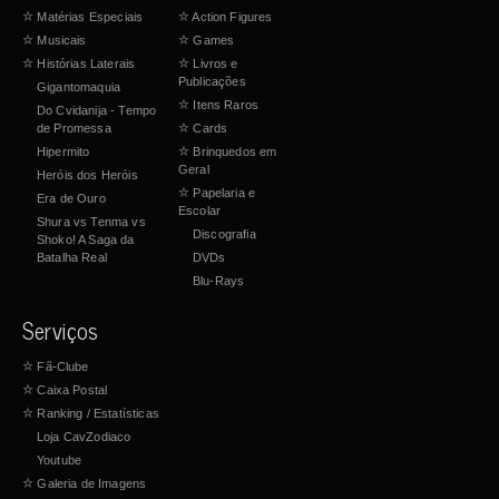
☆
Matérias Especiais
☆
Action Figures
☆
Musicais
☆
Games
☆
Histórias Laterais
☆
Livros e
Publicações
Gigantomaquia
☆
Itens Raros
Do Cvidanija - Tempo
de Promessa
☆
Cards
Hipermito
☆
Brinquedos em
Geral
Heróis dos Heróis
☆
Papelaria e
Era de Ouro
Escolar
Shura vs Tenma vs
Discografia
Shoko! A Saga da
Batalha Real
DVDs
Blu-Rays
Serviços
☆
Fã-Clube
☆
Caixa Postal
☆
Ranking / Estatísticas
Loja CavZodiaco
Youtube
☆
Galeria de Imagens