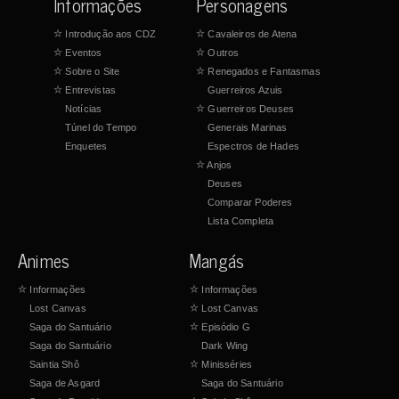
Informações
Personagens
☆
Introdução aos CDZ
☆
Cavaleiros de Atena
☆
Eventos
☆
Outros
☆
Sobre o Site
☆
Renegados e Fantasmas
☆
Entrevistas
Guerreiros Azuis
Notícias
☆
Guerreiros Deuses
Túnel do Tempo
Generais Marinas
Enquetes
Espectros de Hades
☆
Anjos
Deuses
Comparar Poderes
Lista Completa
Animes
Mangás
☆
Informações
☆
Informações
Lost Canvas
☆
Lost Canvas
Saga do Santuário
☆
Episódio G
Saga do Santuário
Dark Wing
Saintia Shô
☆
Minisséries
Saga de Asgard
Saga do Santuário