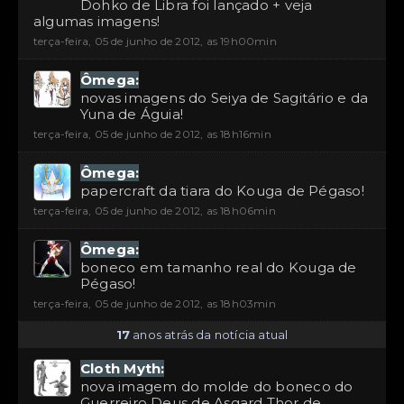
Dohko de Libra foi lançado + veja
algumas imagens!
terça-feira, 05 de junho de 2012, as 19h00min
Ômega:
novas imagens do Seiya de Sagitário e da
Yuna de Águia!
terça-feira, 05 de junho de 2012, as 18h16min
Ômega:
papercraft da tiara do Kouga de Pégaso!
terça-feira, 05 de junho de 2012, as 18h06min
Ômega:
boneco em tamanho real do Kouga de
Pégaso!
terça-feira, 05 de junho de 2012, as 18h03min
17
anos atrás da notícia atual
Cloth Myth:
nova imagem do molde do boneco do
Guerreiro Deus de Asgard Thor de