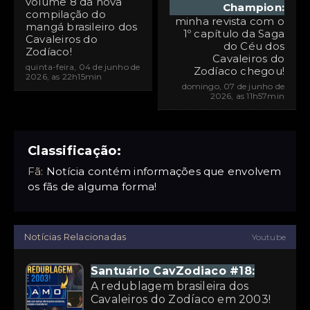
volume 8 da nova
Champion:
compilação do
minha revista com o
mangá brasileiro dos
1º capítulo da Saga
Cavaleiros do
do Céu dos
Zodíaco!
Cavaleiros do
quinta-feira, 04 de junho de
Zodíaco chegou!
2026, as 22h15min
domingo, 07 de junho de
2026, as 11h57min
Classificação:
Fã:
Notícia contém informações que envolvem
os fãs de alguma forma!
Notícias Relacionadas
Youtube
Santuário CavZodiaco #18:
A redublagem brasileira dos
Cavaleiros do Zodíaco em 2003!