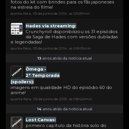
fotos do kit com brindes para os fãs japoneses
na estreia do filme!
quinta-feira, 05 de junho de 2014, as 12h39min
Hades via streaming:
Crunchyroll disponibilizou os 31 episódios
da Saga de Hades com versões dubladas
e legendadas!
quinta-feira, 05 de junho de 2014, as 09h13min
13
anos atrás da notícia atual
Ômega -
2ª Temporada
(spoilers):
imagens em qualidade HD do episódio 60 do
anime!
quarta-feira, 05 de junho de 2013, as 08h24min
14
anos atrás da notícia atual
Lost Canvas:
primeiro capítulo da história solo do