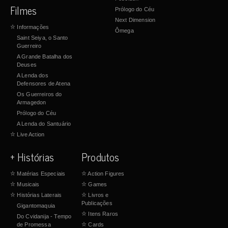
Filmes
Prólogo do Céu
Next Dimension
☆
Informações
Ômega
Saint Seiya, o Santo
Guerreiro
A Grande Batalha dos
Deuses
A Lenda dos
Defensores de Atena
Os Guerreiros do
Armagedon
Prólogo do Céu
A Lenda do Santuário
☆
Live Action
+ Histórias
Produtos
☆
Matérias Especiais
☆
Action Figures
☆
Musicais
☆
Games
☆
Histórias Laterais
☆
Livros e
Publicações
Gigantomaquia
☆
Itens Raros
Do Cvidanija - Tempo
de Promessa
☆
Cards