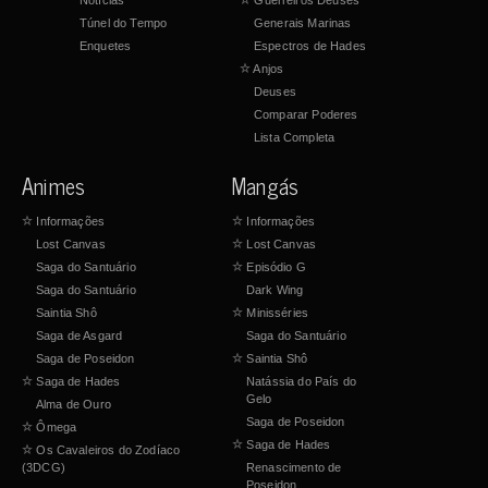
Túnel do Tempo
Generais Marinas
Enquetes
Espectros de Hades
☆
Anjos
Deuses
Comparar Poderes
Lista Completa
Animes
Mangás
☆
Informações
☆
Informações
Lost Canvas
☆
Lost Canvas
Saga do Santuário
☆
Episódio G
Saga do Santuário
Dark Wing
Saintia Shô
☆
Minisséries
Saga de Asgard
Saga do Santuário
Saga de Poseidon
☆
Saintia Shô
☆
Saga de Hades
Natássia do País do
Gelo
Alma de Ouro
Saga de Poseidon
☆
Ômega
☆
Saga de Hades
☆
Os Cavaleiros do Zodíaco
(3DCG)
Renascimento de
Poseidon