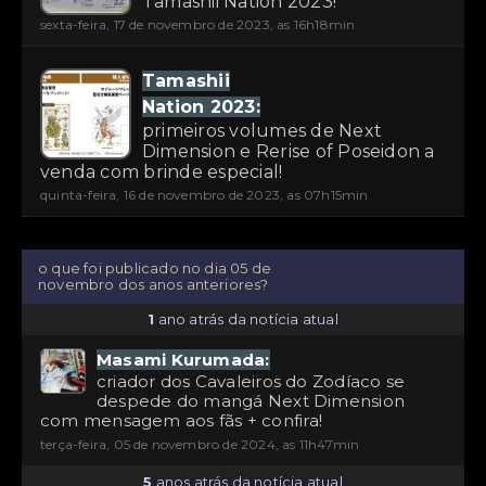
Tamashii Nation 2023!
sexta-feira, 17 de novembro de 2023, as 16h18min
Tamashii
Nation 2023:
primeiros volumes de Next
Dimension e Rerise of Poseidon a
venda com brinde especial!
quinta-feira, 16 de novembro de 2023, as 07h15min
o que foi publicado no dia 05 de
novembro dos anos anteriores?
1
ano atrás da notícia atual
Masami Kurumada:
criador dos Cavaleiros do Zodíaco se
despede do mangá Next Dimension
com mensagem aos fãs + confira!
terça-feira, 05 de novembro de 2024, as 11h47min
5
anos atrás da notícia atual