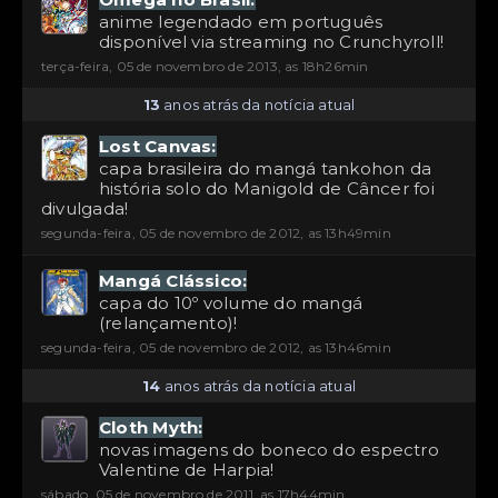
anime legendado em português
disponível via streaming no Crunchyroll!
terça-feira, 05 de novembro de 2013, as 18h26min
13
anos atrás da notícia atual
Lost Canvas:
capa brasileira do mangá tankohon da
história solo do Manigold de Câncer foi
divulgada!
segunda-feira, 05 de novembro de 2012, as 13h49min
Mangá Clássico:
capa do 10º volume do mangá
(relançamento)!
segunda-feira, 05 de novembro de 2012, as 13h46min
14
anos atrás da notícia atual
Cloth Myth:
novas imagens do boneco do espectro
Valentine de Harpia!
sábado, 05 de novembro de 2011, as 17h44min