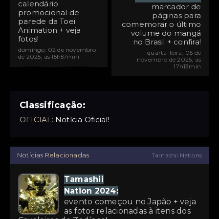
calendário
marcador de
promocional de
páginas para
parede da Toei
comemorar o último
Animation + veja
volume do mangá
fotos!
no Brasil + confira!
domingo, 02 de novembro
quarta-feira, 05 de
de 2025, as 15h57min
novembro de 2025, as
17h13min
Classificação:
OFICIAL:
Notícia Oficial!
Notícias Relacionadas
Tamashii Nations
Tamashii
Nation 2024:
evento começou no Japão + veja
as fotos relacionadas à itens dos