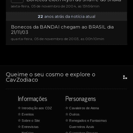
sexta-feira, 05 de novembro de 2004, as 13h56min
22
anos atrás da notícia atual
Bonecos da BANDAI chegam ao BRASIL dia
21/11/03
quarta-feira, 05 de novembro de 2003, as 00h10min
Queime o seu cosmo e explore o
CavZodiaco
Informações
Personagens
☆
Introdução aos CDZ
☆
Cavaleiros de Atena
☆
Eventos
☆
Outros
☆
Sobre o Site
☆
Renegados e Fantasmas
☆
Entrevistas
Guerreiros Azuis
Notícias
☆
Guerreiros Deuses