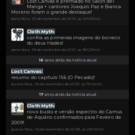
Lost Canvas é premiado no Salón del
Manga + cantores Joaquín Paz e Bianca
Moreno foram o grande destaque!
sexta-feira, 05 de novembro de 2010, as 22h25min
Cloth Myth:
confira as primeiras imagens do boneco
do deus Hades!
sexta-feira, 05 de novembro de 2010, as 18h23min
16
anos atrás da notícia atual
Lost Canvas:
resumo do capítulo 156 (O Pecado)!
quinta-feira, 05 de novembro de 2009, as 11h14min
17
anos atrás da notícia atual
Cloth Myth:
novo busto e versão espectro do Camus
de Aquário confirmados para Feveiro de
2009!
quarta-feira, 05 de novembro de 2008, as 22h12min