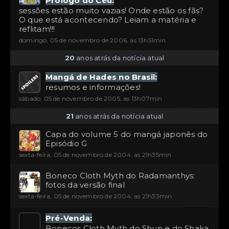
Prólogo do Céu:
sessões estão muito vazias! Onde estão os fãs?
O que está acontecendo? Leiam a matéria e
reflitam!!!
domingo, 05 de novembro de 2006, as 13h51min
20
anos atrás da notícia atual
Mangá de Hades no Brasil:
resumos e informações!
sábado, 05 de novembro de 2005, as 13h07min
21
anos atrás da notícia atual
Capa do volume 5 do mangá japonês do
Episódio G
sexta-feira, 05 de novembro de 2004, as 21h35min
Boneco Cloth Myth do Radamanthys:
fotos da versão final
sexta-feira, 05 de novembro de 2004, as 21h33min
Pré-Venda:
Bonecos Cloth Myth do Shun e do Shaka