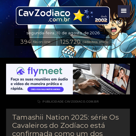
☰
fãs on-line
cadastros ativos

PUBLICIDADE CAVZODIACO.COM.BR
Tamashii Nation 2025: série Os
Cavaleiros do Zodíaco está
confirmada como um dos