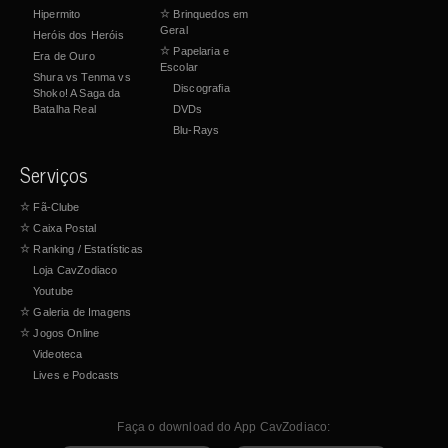
Hipermito
☆
Brinquedos em
Geral
Heróis dos Heróis
☆
Papelaria e
Era de Ouro
Escolar
Shura vs Tenma vs
Discografia
Shoko! A Saga da
Batalha Real
DVDs
Blu-Rays
Serviços
☆
Fã-Clube
☆
Caixa Postal
☆
Ranking / Estatísticas
Loja CavZodiaco
Youtube
☆
Galeria de Imagens
☆
Jogos Online
Videoteca
Lives e Podcasts
Faça o download do App CavZodiaco: