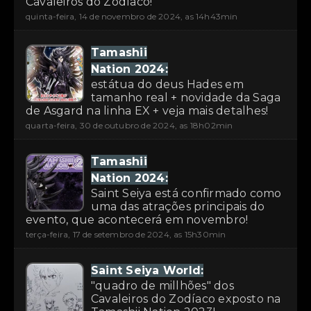
Cavaleiros do Zodíaco!
quinta-feira, 14 de novembro de 2024, as 14h43min
Tamashii
Nation 2024:
estátua do deus Hades em
tamanho real + novidade da Saga
de Asgard na linha EX + veja mais detalhes!
quarta-feira, 30 de outubro de 2024, as 18h02min
Tamashii
Nation 2024:
Saint Seiya está confirmado como
uma das atrações principais do
evento, que acontecerá em novembro!
terça-feira, 17 de setembro de 2024, as 15h30min
Saint Seiya World:
"quadro de millhões" dos
Cavaleiros do Zodíaco exposto na