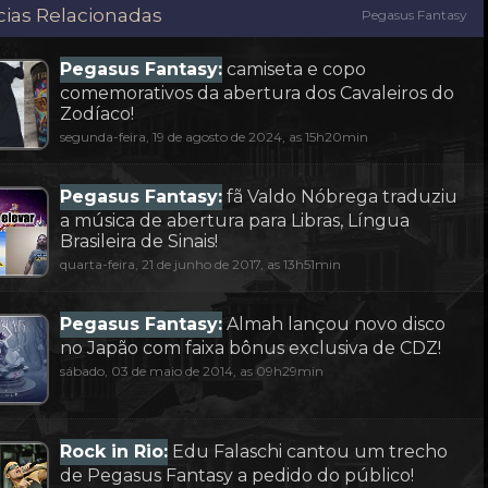
cias Relacionadas
Pegasus Fantasy
Pegasus Fantasy:
camiseta e copo
comemorativos da abertura dos Cavaleiros do
Zodíaco!
segunda-feira, 19 de agosto de 2024, as 15h20min
Pegasus Fantasy:
fã Valdo Nóbrega traduziu
a música de abertura para Libras, Língua
Brasileira de Sinais!
quarta-feira, 21 de junho de 2017, as 13h51min
Pegasus Fantasy:
Almah lançou novo disco
no Japão com faixa bônus exclusiva de CDZ!
sábado, 03 de maio de 2014, as 09h29min
Rock in Rio:
Edu Falaschi cantou um trecho
de Pegasus Fantasy a pedido do público!