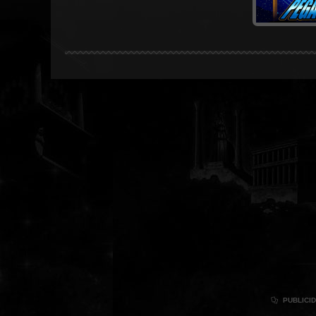

PUBLICI