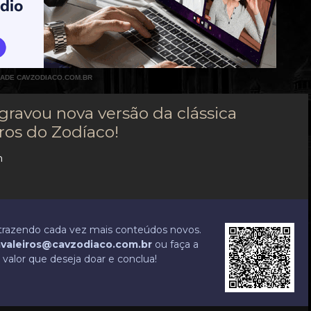
DADE CAVZODIACO.COM.BR
gravou nova versão da clássica
ros do Zodíaco!
n
r trazendo cada vez mais conteúdos novos.
valeiros@cavzodiaco.com.br
ou faça a
valor que deseja doar e conclua!