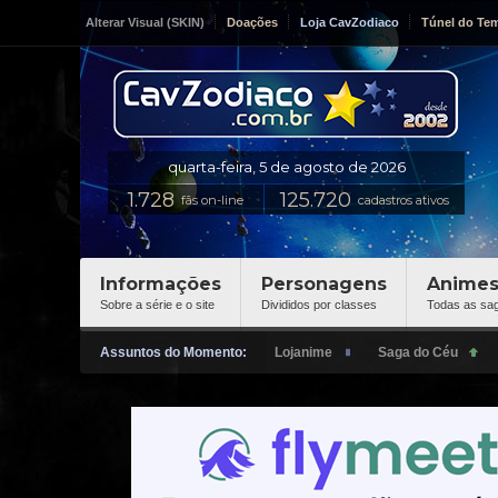
Alterar Visual (SKIN)
Doações
Loja CavZodiaco
Túnel do Te
fãs on-line
cadastros ativos
Informações
Personagens
Anime
Sobre a série e o site
Divididos por classes
Todas as sa
Assuntos do Momento: