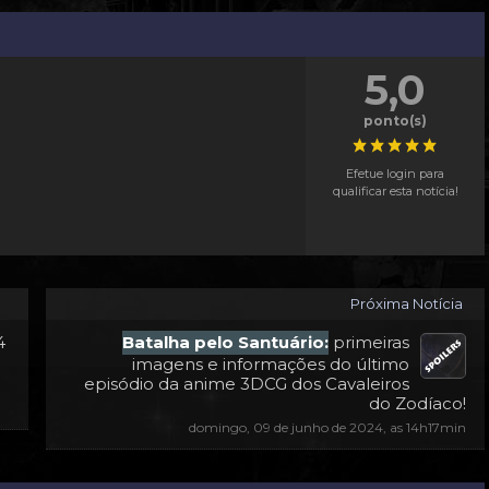
5,0
ponto(s)
Efetue login para
qualificar esta notícia!
Próxima Notícia
4
Batalha pelo Santuário:
primeiras
imagens e informações do último
episódio da anime 3DCG dos Cavaleiros
do Zodíaco!
domingo, 09 de junho de 2024, as 14h17min