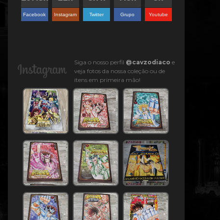
Facebook
Instagram
Twitter
Grupo
Youtube
Siga o nosso perfil
@cavzodiaco
e
veja fotos da nossa coleção ou de
itens em primeira mão!