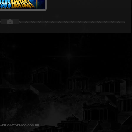
📷
DADE CAVZODIACO.COM.BR