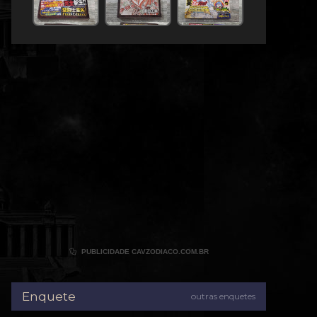

PUBLICIDADE CAVZODIACO.COM.BR
Enquete
outras enquetes