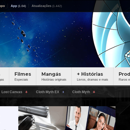
mpo
App
Atualizações
s
Filmes
Mangás
+ Histórias
Pro
gas
Especiais
Histórias originais
Livros, dramas e mais
Raros e