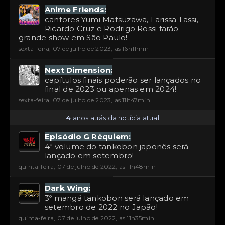
Anime Friends:
cantores Yumi Matsuzawa, Larissa Tassi,
Ricardo Cruz e Rodrigo Rossi farão
grande show em São Paulo!
sexta-feira, 07 de julho de 2023, as 16h11min
Next Dimension:
capítulos finais poderão ser lançados no
final de 2023 ou apenas em 2024!
sexta-feira, 07 de julho de 2023, as 11h47min
4
anos atrás da notícia atual
Episódio G Réquiem:
4º volume do tankobon japonês será
lançado em setembro!
quinta-feira, 07 de julho de 2022, as 11h48min
Dark Wing:
3º mangá tankobon será lançado em
setembro de 2022 no Japão!
quinta-feira, 07 de julho de 2022, as 11h35min