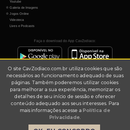
Youtube
☆
Galeria de Imagens
☆
Jogos Online
Videoteca
Lives e Podcasts
Faça o download do App CavZodiaco:
O site
CavZodiaco.com.br
utiliza cookies que são
necessários ao funcionamento adequado de suas
páginas. Também poderemos utilizar cookies
para melhorar a sua experiência, memorizar os
detalhes de seu início de sessão e oferecer
Site de fãs (fã-clube).
conteúdo adequado aos seus interesses. Para
Todo conteúdo multimídia foi utilizado para fins de
mais informações acesse a
Política de
divulgação.
Agradecimentos a Masami Kurumada, Shueisha, Akita
Privacidade
.
Shoten, Toei Animation, TMS Entertainment, Bandai e
Angelotti Licensing & Entertainment Business. Todos os