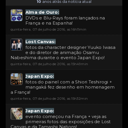
10
anos atrás da notícia atual
Alma de Ouro:
DVDs e Blu-Rays foram lançados na
França e na Espanha!
quinta-feira, 07 de julho de 2016, as 16h11min
Lost Canvas:
fotos da character designer Yuuko Iwasa
e do diretor de animação Osamu
Nabeshima durante o evento Japan Expo!
quinta-feira, 07 de julho de 2016, as 15h49min
Japan Expo:
fotos do painel com a Shiori Teshirogi +
mangaká fez desenho em homenagem
a França!
quinta-feira, 07 de julho de 2016, as 15h32min
Japan Expo:
evento começou na França + veja as
primeiras fotos das exposições de Lost
Canvas e da Tamashii Nations!