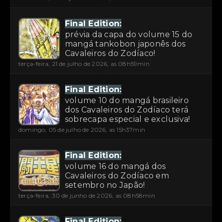
Final Edition:
prévia da capa do volume 15 do
mangá tankobon japonês dos
Cavaleiros do Zodíaco!
terça-feira, 21 de julho de 2026, as 08h59min
Final Edition:
volume 10 do mangá brasileiro
dos Cavaleiros do Zodíaco terá
sobrecapa especial e exclusiva!
domingo, 05 de julho de 2026, as 15h37min
Final Edition:
volume 16 do mangá dos
Cavaleiros do Zodíaco em
setembro no Japão!
terça-feira, 30 de junho de 2026, as 08h58min
Final Edition: