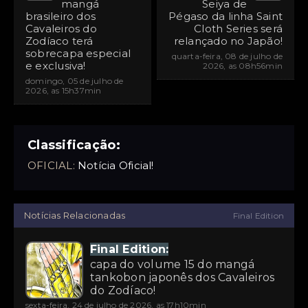
mangá
Seiya de
brasileiro dos
Pégaso da linha Saint
Cavaleiros do
Cloth Series será
Zodíaco terá
relançado no Japão!
sobrecapa especial
quarta-feira, 08 de julho de
e exclusiva!
2026, as 08h56min
domingo, 05 de julho de
2026, as 15h37min
Classificação:
OFICIAL:
Notícia Oficial!
Notícias Relacionadas
Final Edition
Final Edition:
capa do volume 15 do mangá
tankobon japonês dos Cavaleiros
do Zodíaco!
sexta-feira, 24 de julho de 2026, as 17h10min