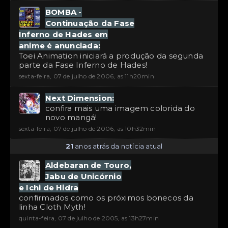
BOMBA -
Continuação da Fase
Inferno de Hades em
anime é anunciada:
Toei Animation iniciará a produção da segunda
parte da Fase Inferno de Hades!
sexta-feira, 07 de julho de 2006, as 11h20min
Next Dimension:
confira mais uma imagem colorida do
novo mangá!
sexta-feira, 07 de julho de 2006, as 10h32min
21
anos atrás da notícia atual
Aldebaran de Touro,
Jabu de Unicórnio
e Ichi de Hidra
confirmados como os próximos bonecos da
linha Cloth Myth!
quinta-feira, 07 de julho de 2005, as 13h27min