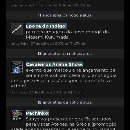
quinta-feira, 07 de julho de 2016, as 09h03min
11
anos atrás da notícia atual
Época do Índigo:
primeira imagem do novo mangá do
Masami Kurumada!
terça-feira, 07 de julho de 2015, as 17h27min
13
anos atrás da notícia atual
Cavaleiros Anime Show:
evento que marcou o relançamento da
série no Brasil completará 10 anos agora
em agosto + veja seção especial com fotos e
vídeos!
domingo, 07 de julho de 2013, as 16h45min
15
anos atrás da notícia atual
Pachinko:
Sanyo vai presentear dez fãs sortudos
para visitar Atenas, na Grécia (promoção
válida apenas para fãs que residem no Japão)!