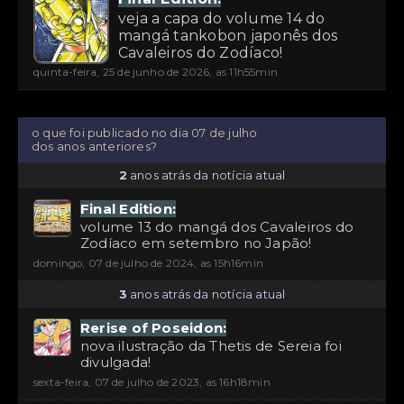
veja a capa do volume 14 do
mangá tankobon japonês dos
Cavaleiros do Zodíaco!
quinta-feira, 25 de junho de 2026, as 11h55min
o que foi publicado no dia 07 de julho
dos anos anteriores?
2
anos atrás da notícia atual
Final Edition:
volume 13 do mangá dos Cavaleiros do
Zodíaco em setembro no Japão!
domingo, 07 de julho de 2024, as 15h16min
3
anos atrás da notícia atual
Rerise of Poseidon:
nova ilustração da Thetis de Sereia foi
divulgada!
sexta-feira, 07 de julho de 2023, as 16h18min