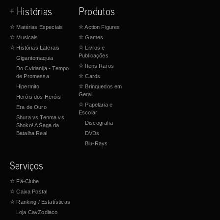
+ Histórias
Produtos
☆
Matérias Especiais
☆
Action Figures
☆
Musicais
☆
Games
☆
Histórias Laterais
☆
Livros e
Publicações
Gigantomaquia
☆
Itens Raros
Do Cvidanija - Tempo
de Promessa
☆
Cards
Hipermito
☆
Brinquedos em
Geral
Heróis dos Heróis
☆
Papelaria e
Era de Ouro
Escolar
Shura vs Tenma vs
Discografia
Shoko! A Saga da
Batalha Real
DVDs
Blu-Rays
Serviços
☆
Fã-Clube
☆
Caixa Postal
☆
Ranking / Estatísticas
Loja CavZodiaco