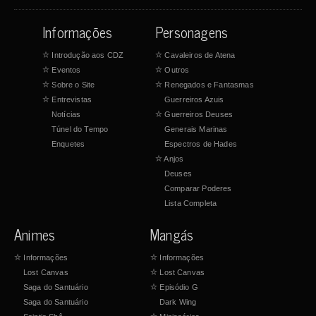
Informações
Personagens
☆
Introdução aos CDZ
☆
Cavaleiros de Atena
☆
Eventos
☆
Outros
☆
Sobre o Site
☆
Renegados e Fantasmas
☆
Entrevistas
Guerreiros Azuis
Notícias
☆
Guerreiros Deuses
Túnel do Tempo
Generais Marinas
Enquetes
Espectros de Hades
☆
Anjos
Deuses
Comparar Poderes
Lista Completa
Animes
Mangás
☆
Informações
☆
Informações
Lost Canvas
☆
Lost Canvas
Saga do Santuário
☆
Episódio G
Saga do Santuário
Dark Wing