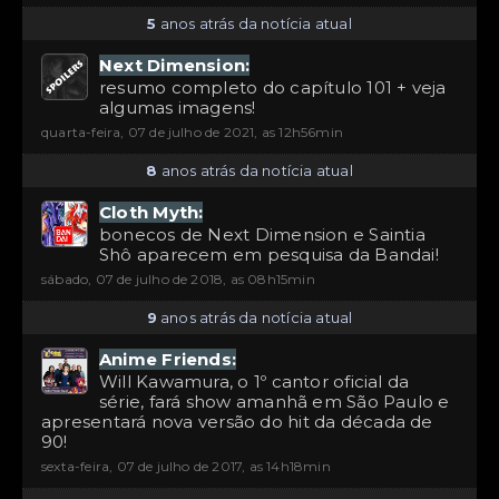
5
anos atrás da notícia atual
Next Dimension:
resumo completo do capítulo 101 + veja
algumas imagens!
quarta-feira, 07 de julho de 2021, as 12h56min
8
anos atrás da notícia atual
Cloth Myth:
bonecos de Next Dimension e Saintia
Shô aparecem em pesquisa da Bandai!
sábado, 07 de julho de 2018, as 08h15min
9
anos atrás da notícia atual
Anime Friends:
Will Kawamura, o 1º cantor oficial da
série, fará show amanhã em São Paulo e
apresentará nova versão do hit da década de
90!
sexta-feira, 07 de julho de 2017, as 14h18min