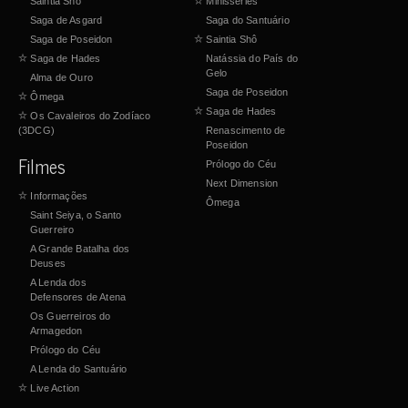
Saintia Shô
☆
Minisséries
Saga de Asgard
Saga do Santuário
Saga de Poseidon
☆
Saintia Shô
☆
Saga de Hades
Natássia do País do
Gelo
Alma de Ouro
Saga de Poseidon
☆
Ômega
☆
Saga de Hades
☆
Os Cavaleiros do Zodíaco
(3DCG)
Renascimento de
Poseidon
Filmes
Prólogo do Céu
Next Dimension
☆
Informações
Ômega
Saint Seiya, o Santo
Guerreiro
A Grande Batalha dos
Deuses
A Lenda dos
Defensores de Atena
Os Guerreiros do
Armagedon
Prólogo do Céu
A Lenda do Santuário
☆
Live Action