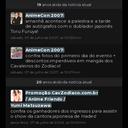
19
anos atrás da notícia atual
AnimeCon 2007:
amanhã acontece a palestra e a tarde
de autógrafos com o dublador japonês
Toru Furuya!
sábado, 07 de julho de 2007, as 12h33min
AnimeCon 2007:
confira fotos do primeiro dia do evento +
descontos imperdíveis em mangás dos
Cavaleiros do Zodíaco!
sábado, 07 de julho de 2007, as 12h17min
20
anos atrás da notícia atual
Promoção CavZodiaco.com.br
/ Anime Friends /
Yumi Matsuzawa:
confira os ganhadores dos ingressos para assistir
o show da cantora japonesa de Hades!
sexta-feira, 07 de julho de 2006, as 12h12min