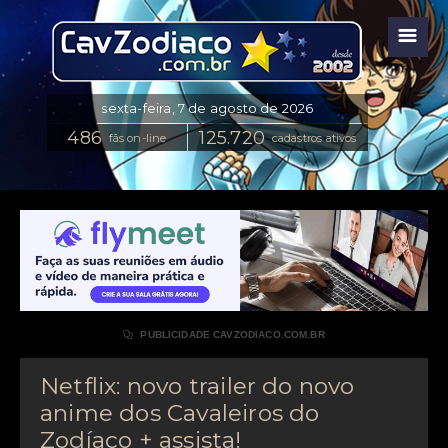
☰
fãs on-line
cadastros ativos

PUBLICIDADE CAVZODIACO.COM.BR
Netflix: novo trailer do novo
anime dos Cavaleiros do
Zodíaco + assista!