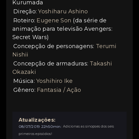
Kurumada
Direção:
Yoshiharu Ashino
Roteiro:
Eugene Son
(da série de
animação para televisão Avengers:
Secret Wars)
Concepção de personagens:
Terumi
Nishii
Concepção de armaduras:
Takashi
Okazaki
Música:
Yoshihiro Ike
Gênero:
Fantasia / Ação
Atualizações:
08/07/2019 22h50min:
Adicionas as sinopses dos seis
primeiros episódios!