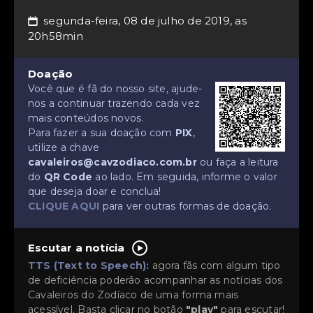
segunda-feira, 08 de julho de 2019, as
📅
20h58min
Doação
Você que é fã do nosso site, ajude-
nos a continuar trazendo cada vez
mais conteúdos novos.
Para fazer a sua doação com
PIX
,
utilize a chave
cavaleiros@cavzodiaco.com.br
ou faça a leitura
do
QR Code
ao lado. Em seguida, informe o valor
que deseja doar e conclua!
CLIQUE AQUI
para ver outras formas de doação.
Escutar a notícia
TTS (Text to Speech):
agora fãs com algum tipo
de deficiência poderão acompanhar as notícias dos
Cavaleiros do Zodíaco de uma forma mais
acessível. Basta clicar no botão
"play"
para escutar!