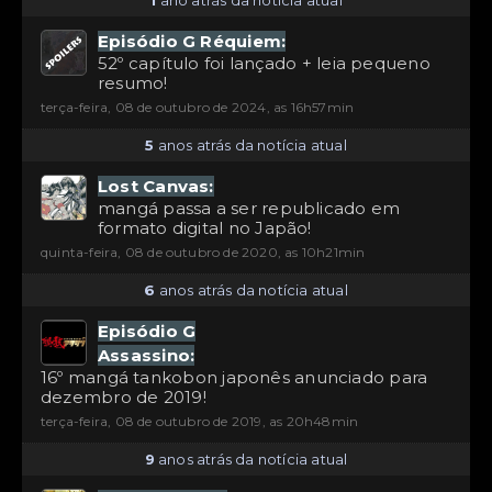
1
ano atrás da notícia atual
Episódio G Réquiem:
52º capítulo foi lançado + leia pequeno
resumo!
terça-feira, 08 de outubro de 2024, as 16h57min
5
anos atrás da notícia atual
Lost Canvas:
mangá passa a ser republicado em
formato digital no Japão!
quinta-feira, 08 de outubro de 2020, as 10h21min
6
anos atrás da notícia atual
Episódio G
Assassino:
16º mangá tankobon japonês anunciado para
dezembro de 2019!
terça-feira, 08 de outubro de 2019, as 20h48min
9
anos atrás da notícia atual