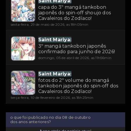
Saint Mariya:
capa do 3º mangá tankobon
japonês do spin-off shoujo dos
Cavaleiros do Zodíaco!
sexta-feira, 29 de maio de 2026, as 18h05min
Saint Mariya:
3º mangá tankobon japonês
confirmado para junho de 2026!
domingo, 05 de abril de 2026, as 11h56min
Saint Mariya:
fotos do 2º volume do mangá
tankobon japonês do spin-off dos
Cavaleiros do Zodíaco!
terça-feira, 10 de fevereiro de 2026, as 18h25min
o que foi publicado no dia 08 de outubro
dos anos anteriores?