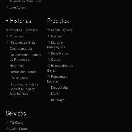
A Lenda do Santuário
☆
Live Action
+ Histórias
Produtos
☆
Matérias Especiais
☆
Action Figures
☆
Musicais
☆
Games
☆
Histórias Laterais
☆
Livros e
Publicações
Gigantomaquia
☆
Itens Raros
Do Cvidanija - Tempo
de Promessa
☆
Cards
Hipermito
☆
Brinquedos em
Geral
Heróis dos Heróis
☆
Papelaria e
Era de Ouro
Escolar
Shura vs Tenma vs
Discografia
Shoko! A Saga da
Batalha Real
DVDs
Blu-Rays
Serviços
☆
Fã-Clube
☆
Caixa Postal