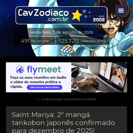
☰
fãs on-line
cadastros ativos

PUBLICIDADE CAVZODIACO.COM.BR
Saint Mariya: 2º mangá
tankobon japonês confirmado
para dezembro de 2025!