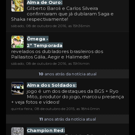
Alma de Ouro:
Gilberto Baroli e Carlos Silveira
confirmaram que já dublaram Saga e
Shaka respectivamente!
sábado, 08 de outubro de 2016, as 15h36min
Ômega -
2ª Temporada
revelados os dubladores brasileiros dos
Pallasitos Gália, Aegir e Halimede!
sábado, 08 de outubro de 2016, as 15h14min
10
anos atrás da notícia atual
Alma dos Soldados:
jogo é um dos destaques da BGS + Ryo
Mito, produtor do jogo, marcou presença
+ veja fotos e vídeos!
quinta-feira, 08 de outubro de 2015, as 18h40min
11
anos atrás da notícia atual
Champion Red: