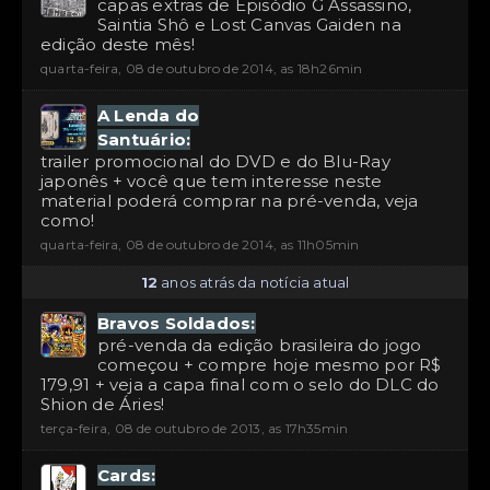
capas extras de Episódio G Assassino,
Saintia Shô e Lost Canvas Gaiden na
edição deste mês!
quarta-feira, 08 de outubro de 2014, as 18h26min
A Lenda do
Santuário:
trailer promocional do DVD e do Blu-Ray
japonês + você que tem interesse neste
material poderá comprar na pré-venda, veja
como!
quarta-feira, 08 de outubro de 2014, as 11h05min
12
anos atrás da notícia atual
Bravos Soldados:
pré-venda da edição brasileira do jogo
começou + compre hoje mesmo por R$
179,91 + veja a capa final com o selo do DLC do
Shion de Áries!
terça-feira, 08 de outubro de 2013, as 17h35min
Cards: