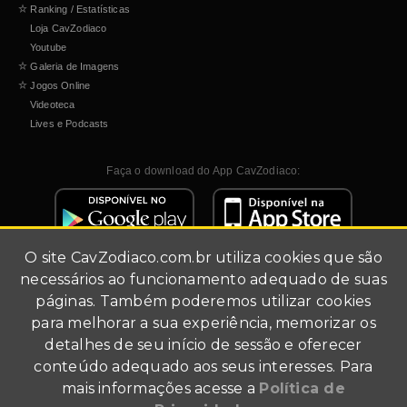
☆
Ranking / Estatísticas
Loja CavZodiaco
Youtube
☆
Galeria de Imagens
☆
Jogos Online
Videoteca
Lives e Podcasts
Faça o download do App CavZodiaco:
O site
CavZodiaco.com.br
utiliza cookies que são
necessários ao funcionamento adequado de suas
páginas. Também poderemos utilizar cookies
para melhorar a sua experiência, memorizar os
detalhes de seu início de sessão e oferecer
Site de fãs (fã-clube).
conteúdo adequado aos seus interesses. Para
Todo conteúdo multimídia foi utilizado para fins de
mais informações acesse a
Política de
divulgação.
Agradecimentos a Masami Kurumada, Shueisha, Akita