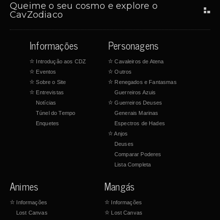
Queime o seu cosmo e explore o
CavZodiaco
Informações
Personagens
☆
Introdução aos CDZ
☆
Cavaleiros de Atena
☆
Eventos
☆
Outros
☆
Sobre o Site
☆
Renegados e Fantasmas
☆
Entrevistas
Guerreiros Azuis
Notícias
☆
Guerreiros Deuses
Túnel do Tempo
Generais Marinas
Enquetes
Espectros de Hades
☆
Anjos
Deuses
Comparar Poderes
Lista Completa
Animes
Mangás
☆
Informações
☆
Informações
Lost Canvas
☆
Lost Canvas