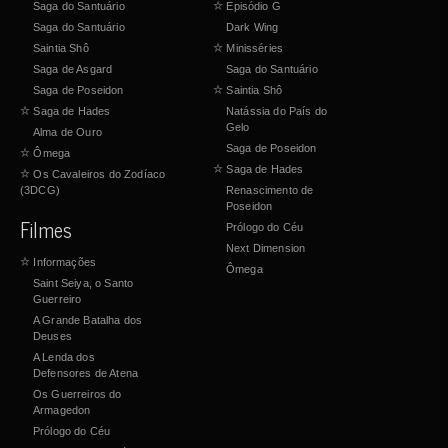
Saga do Santuário
☆
Episódio G
Saga do Santuário
Dark Wing
Saintia Shô
☆
Minisséries
Saga de Asgard
Saga do Santuário
Saga de Poseidon
☆
Saintia Shô
☆
Saga de Hades
Natássia do País do
Gelo
Alma de Ouro
Saga de Poseidon
☆
Ômega
☆
Saga de Hades
☆
Os Cavaleiros do Zodíaco
(3DCG)
Renascimento de
Poseidon
Filmes
Prólogo do Céu
Next Dimension
☆
Informações
Ômega
Saint Seiya, o Santo
Guerreiro
A Grande Batalha dos
Deuses
A Lenda dos
Defensores de Atena
Os Guerreiros do
Armagedon
Prólogo do Céu