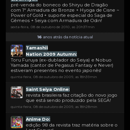
pré-venda do boneco do Shiryu de Dragão
com 1ª Armadura de Bronze + Hyoga de Cisne ~
Power of Gold + suporte especial do Saga de
Gêmeos + Seiya com Armadura de Odin!
sexta-feira, 08 de outubro de 2010, as 20h37min
16
anos atrás da notícia atual
Tamashii
Nation 2009 Autumn:
Toru Furuya (ex-dublador do Seiya) e Nobuo
Yamada (cantor de Pegasus Fantasy e Never)
estiveram presentes no evento japonês!
quinta-feira, 08 de outubro de 2009, as 18h39min
Saint Seiya Online:
revista brasileira faz citação do novo jogo
que está sendo produzido pela SEGA!
quinta-feira, 08 de outubro de 2009, as 18h28min
Anime Do:
edição 98 da revista traz matéria sobre o