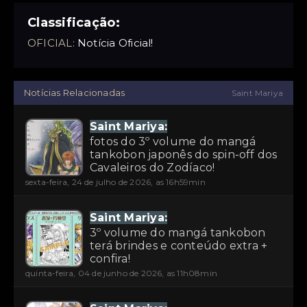
Classificação:
OFICIAL:
Notícia Oficial!
Notícias Relacionadas
Saint Mariya
Saint Mariya:
fotos do 3º volume do mangá
tankobon japonês do spin-off dos
Cavaleiros do Zodíaco!
sexta-feira, 24 de julho de 2026, as 16h59min
Saint Mariya:
3º volume do mangá tankobon
terá brindes e conteúdo extra +
confira!
quinta-feira, 04 de junho de 2026, as 11h08min