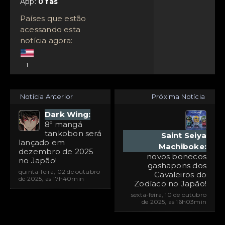
App:
Países que estão
acessando esta
notícia agora:
1
Notícia Anterior
Próxima Notícia
Dark Wing:
8º mangá
tankobon será
Saint Seiya
lançado em
Machiboke:
dezembro de 2025
novos bonecos
no Japão!
gashapons dos
quinta-feira, 02 de outubro
Cavaleiros do
de 2025, as 17h40min
Zodíaco no Japão!
sexta-feira, 10 de outubro
de 2025, as 16h03min