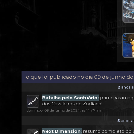
o que foi publicado no dia 09 de junho do
2
anos at
Batalha pelo Santuário:
primeiras imag
dos Cavaleiros do Zodíaco!
domingo, 09 de junho de 2024, as 14h17min
5
anos at
Next Dimension:
resumo completo do ca