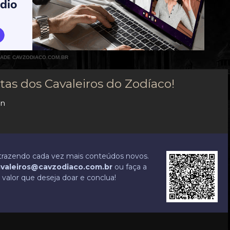
DADE CAVZODIACO.COM.BR
tas dos Cavaleiros do Zodíaco!
in
r trazendo cada vez mais conteúdos novos.
valeiros@cavzodiaco.com.br
ou faça a
valor que deseja doar e conclua!