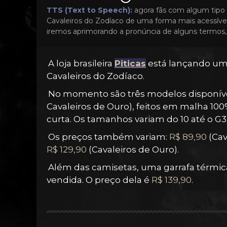
TTS (Text to Speech):
agora fãs com algum tipo 
Cavaleiros do Zodíaco de uma forma mais acessível
iremos aprimorando a pronúncia de alguns termos, 
A loja brasileira
Piticas
está lançando um
Cavaleiros do Zodíaco.
No momento são três modelos disponívei
Cavaleiros de Ouro), feitos em malha 
curta. Os tamanhos variam do 10 até o G3
Os preços também variam:
R$ 89,90
(Cav
R$ 129,90
(Cavaleiros de Ouro).
Além das camisetas, uma garrafa térmi
vendida. O preço dela é
R$ 139,90
.