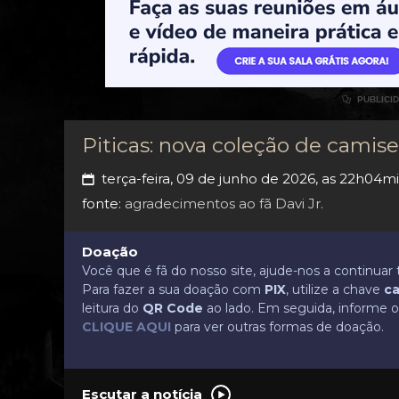

PUBLICI
Piticas: nova coleção de camise
terça-feira, 09 de junho de 2026, as 22h04m
📅
fonte:
agradecimentos ao fã Davi Jr.
Doação
Você que é fã do nosso site, ajude-nos a continua
Para fazer a sua doação com
PIX
, utilize a chave
ca
leitura do
QR Code
ao lado. Em seguida, informe o 
CLIQUE AQUI
para ver outras formas de doação.
Escutar a notícia