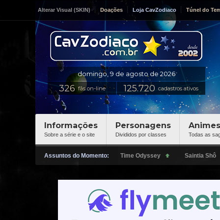
Alterar Visual (SKIN)
Doações
Loja CavZodiaco
Túnel do Te
fãs on-line
cadastros ativos
Informações
Personagens
Anime
Sobre a série e o site
Divididos por classes
Todas as sa
Assuntos do Momento: