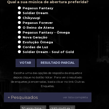
Qual a sua música de abertura preferida?
Pegasus Fantasy
Soldier Dream
Chikyuugi
Pegasus Forever
O Reino de Atena
Pegasus Fantasy - Ômega
Nova Geração
Evolução Ômega
Cordas de Luz
Soldier Dream - Soul of Gold
VOTAR
RESULTADO PARCIAL
Escolha uma das opções de resposta da enquete e
depois clique no botão Votar. Para ver o resultado
de enquetes já encerradas, basta clicar no link Outras
Enquetes.
+ Pesquisados
ver lista completa