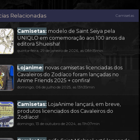
cias Relacionadas
Camisetas
Camisetas:
modelo de Saint Seiya pela
UNIQLO em comemoração aos 100 anos da
editora Shueisha!
quinta-feira, 29 de janeiro de 2026, as 08h15min
Lojanime:
novas camisetas licenciadas dos
Cavaleiros do Zodíaco foram lançadas no
Anime Friends 2025 + confira!
domingo, 06 de julho de 2025, as 13h35min
Camisetas:
LojaAnime lançará, em breve,
produtos licenciados dos Cavaleiros do
Zodíaco!
domingo, 13 de outubro de 2024, as 11h07min