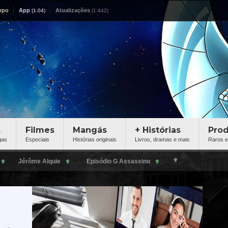
mpo
App
Atualizações
s
Filmes
Mangás
+ Histórias
Pro
gas
Especiais
Histórias originais
Livros, dramas e mais
Raros e