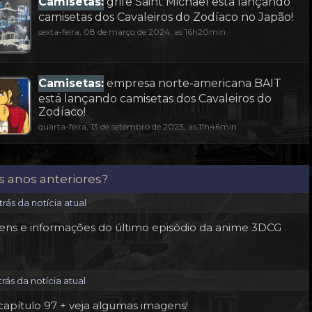
Camisetas:
grife Saint Michael está lançando
camisetas dos Cavaleiros do Zodíaco no Japão!
sexta-feira, 08 de março de 2024, as 16h20min
Camisetas:
empresa norte-americana BAIT
está lançando camisetas dos Cavaleiros do
Zodíaco!
quarta-feira, 13 de setembro de 2023, as 11h46min
s anos anteriores?
rás da notícia atual
ens e informações do último episódio da anime 3DCG
rás da notícia atual
pítulo 97 + veja algumas imagens!