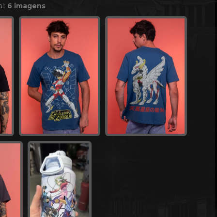
al:
6 imagens