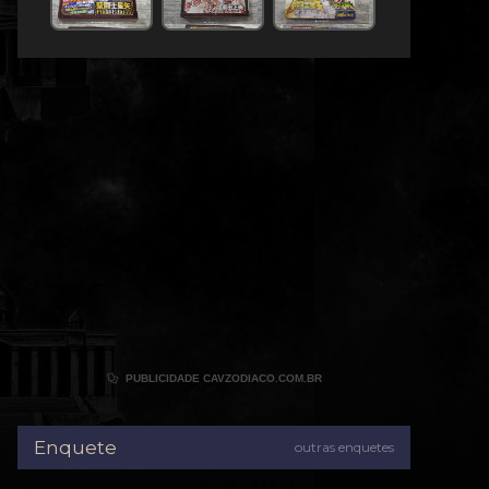

PUBLICIDADE CAVZODIACO.COM.BR
Enquete
outras enquetes