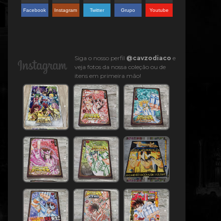
Facebook
Instagram
Twitter
Grupo
Youtube
Siga o nosso perfil
@cavzodiaco
e
veja fotos da nossa coleção ou de
itens em primeira mão!