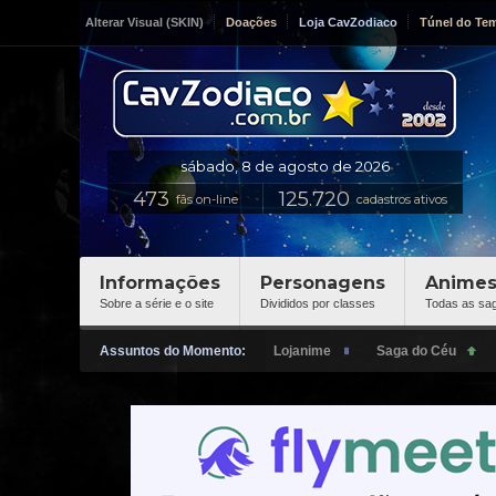
Alterar Visual (SKIN)
Doações
Loja CavZodiaco
Túnel do Te
fãs on-line
cadastros ativos
Informações
Personagens
Anime
Sobre a série e o site
Divididos por classes
Todas as sa
Assuntos do Momento: