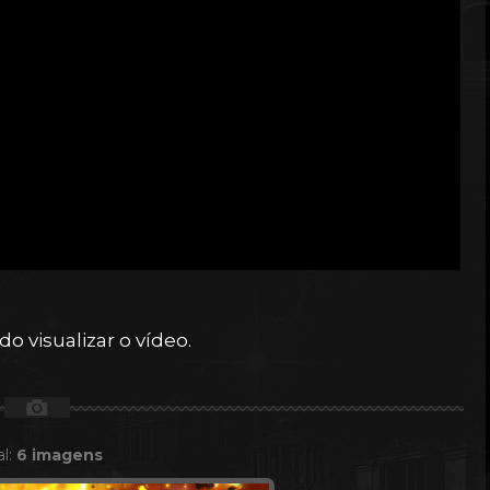
o visualizar o vídeo.
📷
al:
6 imagens