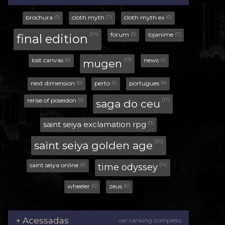
+ Acessadas
ver ranking completo