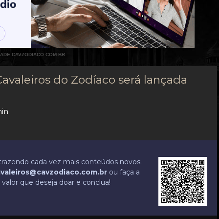
DADE CAVZODIACO.COM.BR
avaleiros do Zodíaco será lançada
min
r trazendo cada vez mais conteúdos novos.
valeiros@cavzodiaco.com.br
ou faça a
valor que deseja doar e conclua!