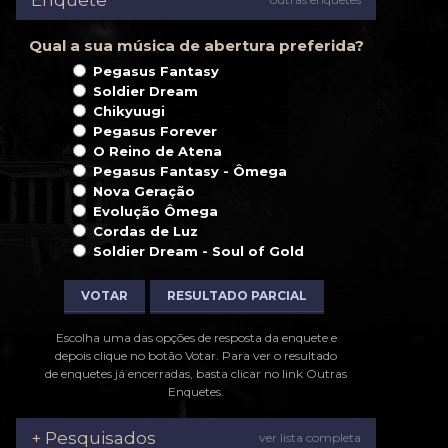
Enquete
Qual a sua música de abertura preferida?
Pegasus Fantasy
Soldier Dream
Chikyuugi
Pegasus Forever
O Reino de Atena
Pegasus Fantasy - Ômega
Nova Geração
Evolução Ômega
Cordas de Luz
Soldier Dream - Soul of Gold
VOTAR
RESULTADO PARCIAL
Escolha uma das opções de resposta da enquete e
depois clique no botão Votar. Para ver o resultado
de enquetes já encerradas, basta clicar no link Outras
Enquetes.
+ Pesquisados
ver lista completa