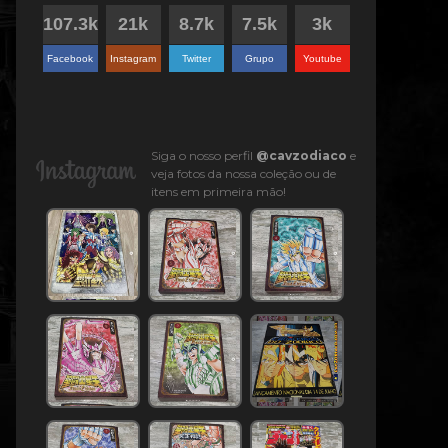
Facebook
Instagram
Twitter
Grupo
Youtube
Siga o nosso perfil
@cavzodiaco
e
veja fotos da nossa coleção ou de
itens em primeira mão!