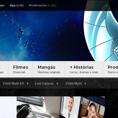
mpo
App
Atualizações
s
Filmes
Mangás
+ Histórias
Pro
gas
Especiais
Histórias originais
Livros, dramas e mais
Raros e