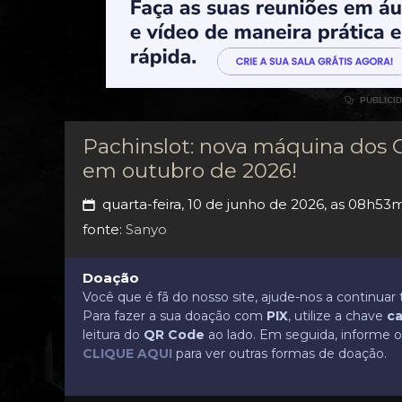

PUBLICI
Pachinslot: nova máquina dos C
em outubro de 2026!
quarta-feira, 10 de junho de 2026, as 08h53
📅
fonte:
Sanyo
Doação
Você que é fã do nosso site, ajude-nos a continua
Para fazer a sua doação com
PIX
, utilize a chave
ca
leitura do
QR Code
ao lado. Em seguida, informe o 
CLIQUE AQUI
para ver outras formas de doação.