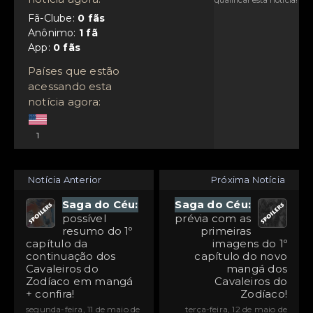
Fã-Clube:
Anônimo:
App:
Países que estão
acessando esta
notícia agora:
1
Notícia Anterior
Próxima Notícia
Saga do Céu:
Saga do Céu:
possível
prévia com as
resumo do 1º
primeiras
capítulo da
imagens do 1º
continuação dos
capítulo do novo
Cavaleiros do
mangá dos
Zodíaco em mangá
Cavaleiros do
+ confira!
Zodíaco!
segunda-feira, 11 de maio de
terça-feira, 12 de maio de