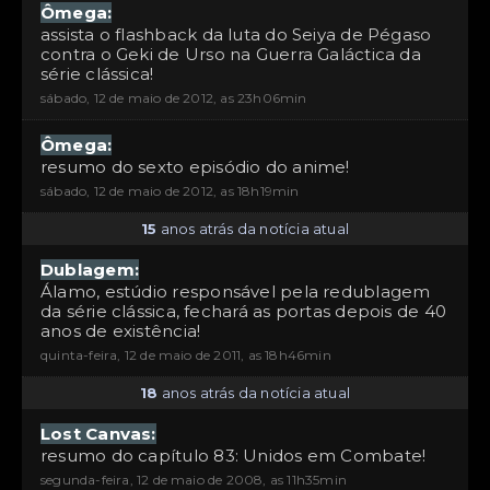
Ômega:
assista o flashback da luta do Seiya de Pégaso
contra o Geki de Urso na Guerra Galáctica da
série clássica!
sábado, 12 de maio de 2012, as 23h06min
Ômega:
resumo do sexto episódio do anime!
sábado, 12 de maio de 2012, as 18h19min
15
anos atrás da notícia atual
Dublagem:
Álamo, estúdio responsável pela redublagem
da série clássica, fechará as portas depois de 40
anos de existência!
quinta-feira, 12 de maio de 2011, as 18h46min
18
anos atrás da notícia atual
Lost Canvas:
resumo do capítulo 83: Unidos em Combate!
segunda-feira, 12 de maio de 2008, as 11h35min