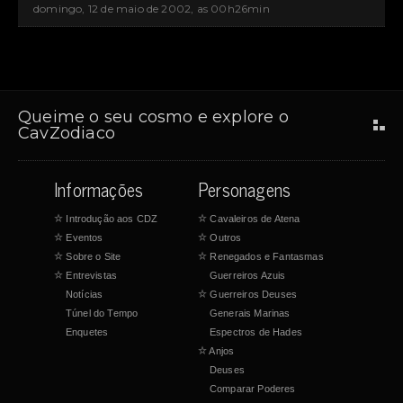
domingo, 12 de maio de 2002, as 00h26min
Queime o seu cosmo e explore o
CavZodiaco
Informações
Personagens
☆
Introdução aos CDZ
☆
Cavaleiros de Atena
☆
Eventos
☆
Outros
☆
Sobre o Site
☆
Renegados e Fantasmas
☆
Entrevistas
Guerreiros Azuis
Notícias
☆
Guerreiros Deuses
Túnel do Tempo
Generais Marinas
Enquetes
Espectros de Hades
☆
Anjos
Deuses
Comparar Poderes