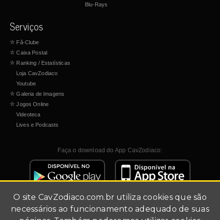
Blu-Rays
Serviços
☆
Fã-Clube
☆
Caixa Postal
☆
Ranking / Estatísticas
Loja CavZodiaco
Youtube
☆
Galeria de Imagens
☆
Jogos Online
Videoteca
Lives e Podcasts
Faça o download do App CavZodiaco:
O site
CavZodiaco.com.br
utiliza cookies que são
necessários ao funcionamento adequado de suas