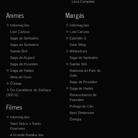
Lista Completa
Animes
Mangás
☆
Informações
☆
Informações
Lost Canvas
☆
Lost Canvas
Saga do Santuário
☆
Episódio G
Saga do Santuário
Dark Wing
Saintia Shô
☆
Minisséries
Saga de Asgard
Saga do Santuário
Saga de Poseidon
☆
Saintia Shô
☆
Saga de Hades
Natássia do País do
Gelo
Alma de Ouro
Saga de Poseidon
☆
Ômega
☆
Saga de Hades
☆
Os Cavaleiros do Zodíaco
(3DCG)
Renascimento de
Poseidon
Filmes
Prólogo do Céu
Next Dimension
☆
Informações
Ômega
Saint Seiya, o Santo
Guerreiro
A Grande Batalha dos