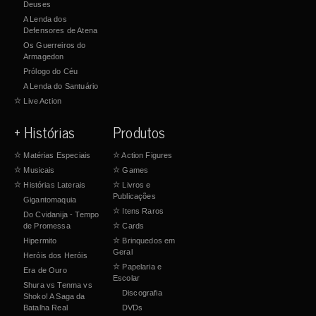
Deuses
A Lenda dos
Defensores de Atena
Os Guerreiros do
Armagedon
Prólogo do Céu
A Lenda do Santuário
☆
Live Action
+ Histórias
Produtos
☆
Matérias Especiais
☆
Action Figures
☆
Musicais
☆
Games
☆
Histórias Laterais
☆
Livros e
Publicações
Gigantomaquia
☆
Itens Raros
Do Cvidanija - Tempo
de Promessa
☆
Cards
Hipermito
☆
Brinquedos em
Geral
Heróis dos Heróis
☆
Papelaria e
Era de Ouro
Escolar
Shura vs Tenma vs
Discografia
Shoko! A Saga da
Batalha Real
DVDs