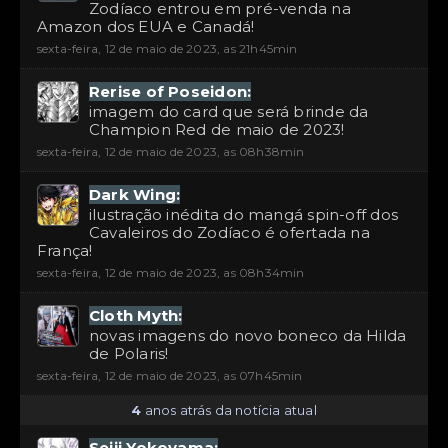
Zodíaco entrou em pré-venda na
Amazon dos EUA e Canadá!
sexta-feira, 12 de maio de 2023, as 21h45min
Rerise of Poseidon:
imagem do card que será brinde da
Champion Red de maio de 2023!
sexta-feira, 12 de maio de 2023, as 08h38min
Dark Wing:
ilustração inédita do mangá spin-off dos
Cavaleiros do Zodíaco é ofertada na
França!
sexta-feira, 12 de maio de 2023, as 08h34min
Cloth Myth:
novas imagens do novo boneco da Hilda
de Polaris!
sexta-feira, 12 de maio de 2023, as 07h45min
4
anos atrás da notícia atual
Seiji Yokoyama: