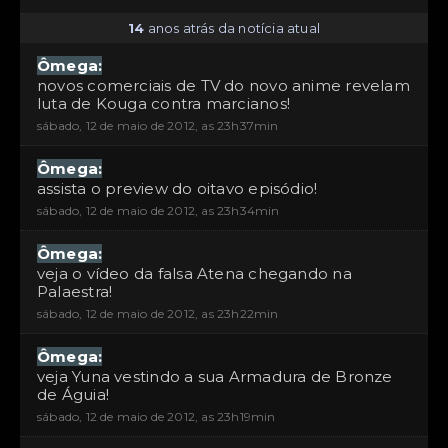
14
anos atrás da notícia atual
Ômega:
novos comerciais de TV do novo anime revelam
luta de Kouga contra marcianos!
sábado, 12 de maio de 2012, as 23h37min
Ômega:
assista o preview do oitavo episódio!
sábado, 12 de maio de 2012, as 23h34min
Ômega:
veja o vídeo da falsa Atena chegando na
Palaestra!
sábado, 12 de maio de 2012, as 23h22min
Ômega:
veja Yuna vestindo a sua Armadura de Bronze
de Águia!
sábado, 12 de maio de 2012, as 23h19min