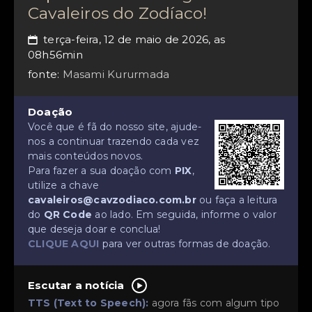
Cavaleiros do Zodíaco!
terça-feira, 12 de maio de 2026, as
📅
08h56min
fonte:
Masami Kururmada
Doação
Você que é fã do nosso site, ajude-
nos a continuar trazendo cada vez
mais conteúdos novos.
Para fazer a sua doação com
PIX
,
utilize a chave
cavaleiros@cavzodiaco.com.br
ou faça a leitura
do
QR Code
ao lado. Em seguida, informe o valor
que deseja doar e conclua!
CLIQUE AQUI
para ver outras formas de doação.
Escutar a notícia
TTS (Text to Speech):
agora fãs com algum tipo