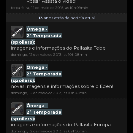
Rossi? Assista o vídeo!
terça-feira, 12 de maio de 2015, as 10h09min
13
anos atrás da notícia atual
Ômega -
2ª Temporada
(spoilers):
imagens e informações do Pallasita Tebe!
domingo, 12 de maio de 2013, as 10h08min
Ômega -
2ª Temporada
(spoilers):
novas imagens e informações sobre o Eden!
domingo, 12 de maio de 2013, as 10h02min
Ômega -
2ª Temporada
(spoilers):
imagens e informações do Pallasita Europa!
domingo, 12 de maio de 2013, as 09h56min