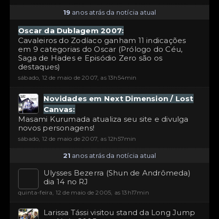
19
anos atrás da notícia atual
Oscar da Dublagem 2007:
Cavaleiros do Zodíaco ganham 11 indicações
em 9 categorias do Oscar (Prólogo do Céu,
Saga de Hades e Episódio Zero são os
destaques)
sábado, 12 de maio de 2007, as 13h54min
Novidades em Next Dimension / Lost
Canvas:
Masami Kurumada atualiza seu site e divulga
novos personagens!
sábado, 12 de maio de 2007, as 12h57min
21
anos atrás da notícia atual
Ulysses Bezerra (Shun de Andrômeda)
dia 14 no RJ
quinta-feira, 12 de maio de 2005, as 13h17min
Larissa Tássi visitou stand da Long Jump