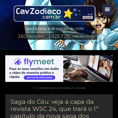
☰
fãs on-line
cadastros ativos

PUBLICIDADE CAVZODIACO.COM.BR
Saga do Céu: veja a capa da
revista WSC 24, que trará o 1º
capítulo da nova saga dos