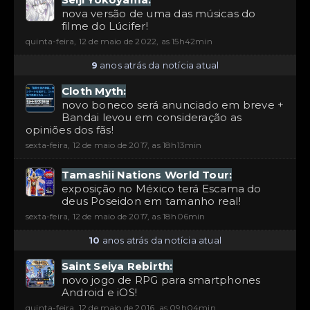
nova versão de uma das músicas do
filme do Lúcifer!
quinta-feira, 12 de maio de 2022, as 15h42min
9
anos atrás da notícia atual
Cloth Myth:
novo boneco será anunciado em breve +
Bandai levou em consideração as
opiniões dos fãs!
sexta-feira, 12 de maio de 2017, as 18h13min
Tamashii Nations World Tour:
exposição no México terá Escama do
deus Poseidon em tamanho real!
sexta-feira, 12 de maio de 2017, as 18h06min
10
anos atrás da notícia atual
Saint Seiya Rebirth:
novo jogo de RPG para smartphones
Android e iOS!
quinta-feira, 12 de maio de 2016, as 09h04min