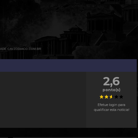
DADE CAVZODIACO.COM.BR
2,6
ponto(s)
Efetue login para
qualificar esta notícia!