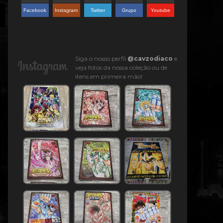
Facebook
Instagram
Twitter
Grupo
Youtube
Siga o nosso perfil
@cavzodiaco
e
veja fotos da nossa coleção ou de
itens em primeira mão!