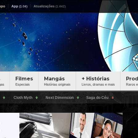
mpo
App
Atualizações
s
Filmes
Mangás
+ Histórias
Pro
gas
Especiais
Histórias originais
Livros, dramas e mais
Raros e