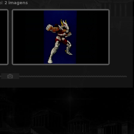
al:
2 imagens
📷