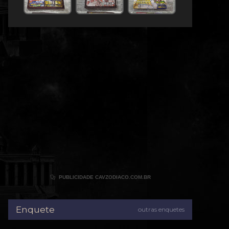

PUBLICIDADE CAVZODIACO.COM.BR
Enquete
outras enquetes