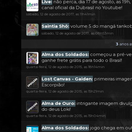
Live:
não perca, dia 17 de agosto, as 19h
canal oficial da Dubrasil no Youtube!
sábado, 12 de agosto de 2017, as 11h41min
Saintia Shô:
volume 5 do mangá tankobon 
sábado, 12 de agosto de 2017, as 08h53min
3
anos at
Alma dos Soldados:
começou a pré-vend
ganhe frete grátis para todo o Brasil!
quarta-feira, 12 de agosto de 2015, as 18h14min
Lost Canvas - Gaiden:
primeiras imagen
Escorpião!
quarta-feira, 12 de agosto de 2015, as 15h21min
Alma de Ouro:
intrigante imagem divulg
do deus Loki!
quarta-feira, 12 de agosto de 2015, as 15h04min
Alma dos Soldados:
jogo chega em outu