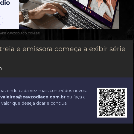
DADE CAVZODIACO.COM.BR
treia e emissora começa a exibir série
n
r trazendo cada vez mais conteúdos novos.
valeiros@cavzodiaco.com.br
ou faça a
valor que deseja doar e conclua!