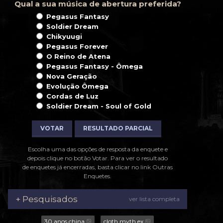
Qual a sua música de abertura preferida?
Pegasus Fantasy
Soldier Dream
Chikyuugi
Pegasus Forever
O Reino de Atena
Pegasus Fantasy - Ômega
Nova Geração
Evolução Ômega
Cordas de Luz
Soldier Dream - Soul of Gold
VOTAR
RESULTADO PARCIAL
Escolha uma das opções de resposta da enquete e
depois clique no botão Votar. Para ver o resultado
de enquetes já encerradas, basta clicar no link Outras
Enquetes.
+ Pesquisados
ver lista completa