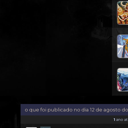
o que foi publicado no dia 12 de agosto d
1
ano atr