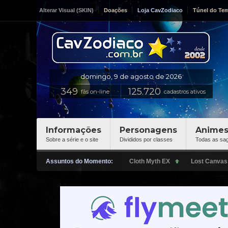
Alterar Visual (SKIN)
Doações
Loja CavZodiaco
Túnel do Te
fãs on-line
cadastros ativos
Informações
Personagens
Anime
Sobre a série e o site
Divididos por classes
Todas as sa
Assuntos do Momento: