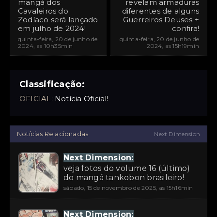
mangá dos
revelam armaduras
Cavaleiros do
diferentes de alguns
Zodíaco será lançado
Guerreiros Deuses +
em julho de 2024!
confira!
quinta-feira, 20 de junho de
quinta-feira, 20 de junho de
2024, as 10h35min
2024, as 15h19min
Classificação:
OFICIAL:
Notícia Oficial!
Notícias Relacionadas
Next Dimension
Next Dimension:
veja fotos do volume 16 (último)
do mangá tankobon brasileiro!
sábado, 15 de novembro de 2025, as 15h16min
Next Dimension: