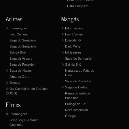
Comparar Poderes
Lista Completa
Animes
Mangás
☆
Informações
☆
Informações
Lost Canvas
☆
Lost Canvas
Saga do Santuário
☆
Episódio G
Saga do Santuário
Dark Wing
Saintia Shô
☆
Minisséries
Saga de Asgard
Saga do Santuário
Saga de Poseidon
☆
Saintia Shô
☆
Saga de Hades
Natássia do País do
Gelo
Alma de Ouro
Saga de Poseidon
☆
Ômega
☆
Saga de Hades
☆
Os Cavaleiros do Zodíaco
(3DCG)
Renascimento de
Poseidon
Filmes
Prólogo do Céu
Next Dimension
☆
Informações
Ômega
Saint Seiya, o Santo
Guerreiro