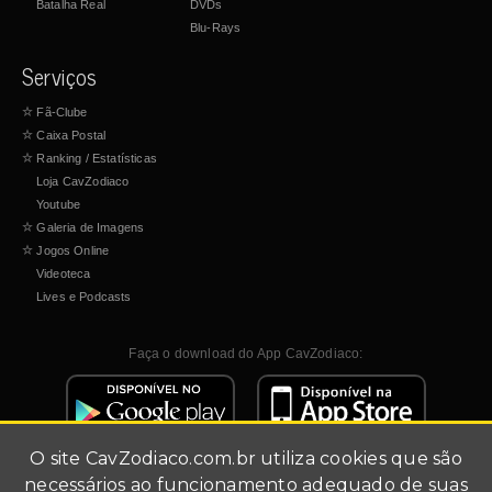
Batalha Real
DVDs
Blu-Rays
Serviços
☆
Fã-Clube
☆
Caixa Postal
☆
Ranking / Estatísticas
Loja CavZodiaco
Youtube
☆
Galeria de Imagens
☆
Jogos Online
Videoteca
Lives e Podcasts
Faça o download do App CavZodiaco:
O site
CavZodiaco.com.br
utiliza cookies que são
necessários ao funcionamento adequado de suas