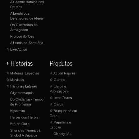
A Grande Batalha dos
Deuses
A Lenda dos
Defensores de Atena
Os Guerreiros do
Armagedon
Prólogo do Céu
A Lenda do Santuário
☆
Live Action
+ Histórias
Produtos
☆
Matérias Especiais
☆
Action Figures
☆
Musicais
☆
Games
☆
Histórias Laterais
☆
Livros e
Publicações
Gigantomaquia
☆
Itens Raros
Do Cvidanija - Tempo
de Promessa
☆
Cards
Hipermito
☆
Brinquedos em
Geral
Heróis dos Heróis
☆
Papelaria e
Era de Ouro
Escolar
Shura vs Tenma vs
Discografia
Shoko! A Saga da