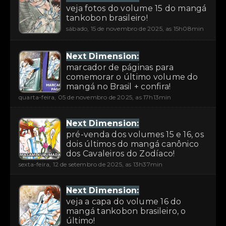
veja fotos do volume 15 do mangá
tankobon brasileiro!
sábado, 15 de novembro de 2025, as 15h08min
Next Dimension:
marcador de páginas para
comemorar o último volume do
mangá no Brasil + confira!
quarta-feira, 05 de novembro de 2025, as 17h13min
Next Dimension:
pré-venda dos volumes 15 e 16, os
dois últimos do mangá canônico
dos Cavaleiros do Zodíaco!
sexta-feira, 12 de setembro de 2025, as 13h37min
Next Dimension:
veja a capa do volume 16 do
mangá tankobon brasileiro, o
último!