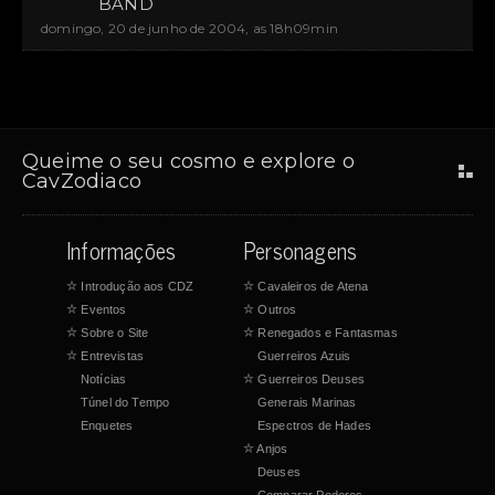
BAND
domingo, 20 de junho de 2004, as 18h09min
Queime o seu cosmo e explore o
CavZodiaco
Informações
Personagens
☆
Introdução aos CDZ
☆
Cavaleiros de Atena
☆
Eventos
☆
Outros
☆
Sobre o Site
☆
Renegados e Fantasmas
☆
Entrevistas
Guerreiros Azuis
Notícias
☆
Guerreiros Deuses
Túnel do Tempo
Generais Marinas
Enquetes
Espectros de Hades
☆
Anjos
Deuses