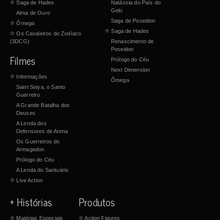
☆
Saga de Hades
Natássia do País do
Gelo
Alma de Ouro
Saga de Poseidon
☆
Ômega
☆
Saga de Hades
☆
Os Cavaleiros do Zodíaco
(3DCG)
Renascimento de
Poseidon
Filmes
Prólogo do Céu
Next Dimension
☆
Informações
Ômega
Saint Seiya, o Santo
Guerreiro
A Grande Batalha dos
Deuses
A Lenda dos
Defensores de Atena
Os Guerreiros do
Armagedon
Prólogo do Céu
A Lenda do Santuário
☆
Live Action
+ Histórias
Produtos
☆
Matérias Especiais
☆
Action Figures