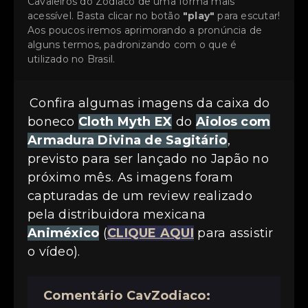
Cavaleiros do Zodíaco de uma forma mais
acessível. Basta clicar no botão
"play"
para escutar!
Aos poucos iremos aprimorando a pronúncia de
alguns termos, padronizando com o que é
utilizado no Brasil.
Confira algumas imagens da caixa do
boneco
Cloth Myth EX
do
Aiolos com
Armadura Divina de Sagitário
,
previsto para ser lançado no Japão no
próximo mês. As imagens foram
capturadas de um review realizado
pela distribuidora mexicana
Animéxico
(
CLIQUE AQUI
para assistir
o vídeo).
Comentário CavZodiaco: