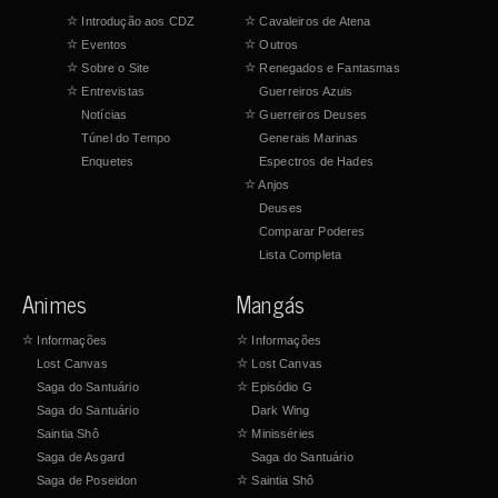
☆
Introdução aos CDZ
☆
Cavaleiros de Atena
☆
Eventos
☆
Outros
☆
Sobre o Site
☆
Renegados e Fantasmas
☆
Entrevistas
Guerreiros Azuis
Notícias
☆
Guerreiros Deuses
Túnel do Tempo
Generais Marinas
Enquetes
Espectros de Hades
☆
Anjos
Deuses
Comparar Poderes
Lista Completa
Animes
Mangás
☆
Informações
☆
Informações
Lost Canvas
☆
Lost Canvas
Saga do Santuário
☆
Episódio G
Saga do Santuário
Dark Wing
Saintia Shô
☆
Minisséries
Saga de Asgard
Saga do Santuário
Saga de Poseidon
☆
Saintia Shô