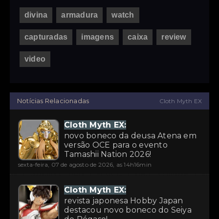
divina
armadura
watch
capturadas
imagens
caixa
review
video
Notícias Relacionadas
Cloth Myth EX
Cloth Myth EX:
novo boneco da deusa Atena em
versão OCE para o evento
Tamashii Nation 2026!
sexta-feira, 07 de agosto de 2026, as 14h16min
Cloth Myth EX:
revista japonesa Hobby Japan
destacou novo boneco do Seiya