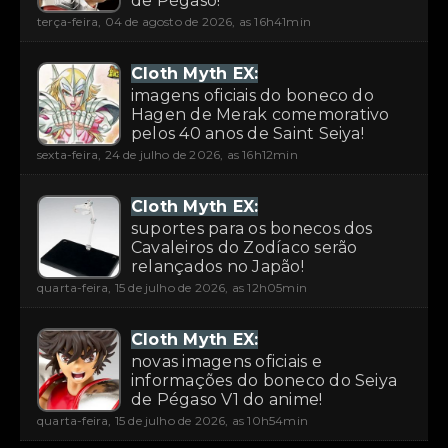
de Pégaso!
terça-feira, 04 de agosto de 2026, as 16h41min
Cloth Myth EX:
imagens oficiais do boneco do
Hagen de Merak comemorativo
pelos 40 anos de Saint Seiya!
sexta-feira, 24 de julho de 2026, as 16h12min
Cloth Myth EX:
suportes para os bonecos dos
Cavaleiros do Zodíaco serão
relançados no Japão!
quarta-feira, 15 de julho de 2026, as 12h05min
Cloth Myth EX:
novas imagens oficiais e
informações do boneco do Seiya
de Pégaso V1 do anime!
quarta-feira, 15 de julho de 2026, as 10h54min