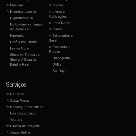
☆
Musicais
☆
Games
☆
Histórias Laterais
☆
Livros e
Publicações
Gigantomaquia
☆
Itens Raros
Do Cvidanija - Tempo
de Promessa
☆
Cards
Hipermito
☆
Brinquedos em
Geral
Heróis dos Heróis
☆
Papelaria e
Era de Ouro
Escolar
Shura vs Tenma vs
Discografia
Shoko! A Saga da
Batalha Real
DVDs
Blu-Rays
Serviços
☆
Fã-Clube
☆
Caixa Postal
☆
Ranking / Estatísticas
Loja CavZodiaco
Youtube
☆
Galeria de Imagens
☆
Jogos Online