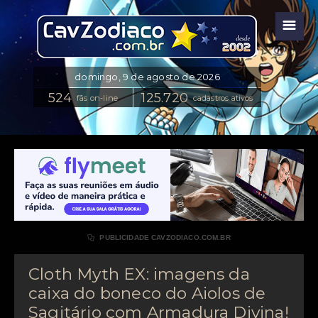
☰
fãs on-line
cadastros ativos

PUBLICIDADE CAVZODIACO.COM.BR
Cloth Myth EX: imagens da
caixa do boneco do Aiolos de
Sagitário com Armadura Divina!