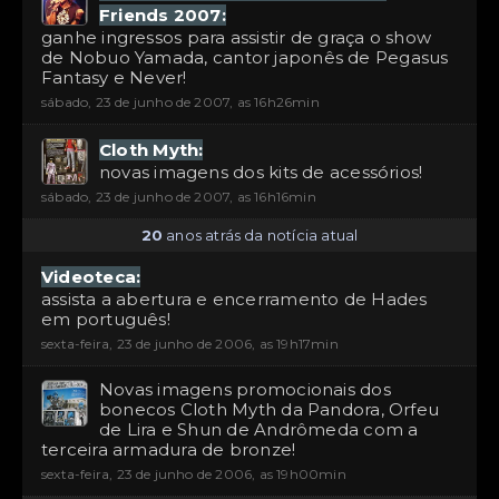
Friends 2007:
ganhe ingressos para assistir de graça o show
de Nobuo Yamada, cantor japonês de Pegasus
Fantasy e Never!
sábado, 23 de junho de 2007, as 16h26min
Cloth Myth:
novas imagens dos kits de acessórios!
sábado, 23 de junho de 2007, as 16h16min
20
anos atrás da notícia atual
Videoteca:
assista a abertura e encerramento de Hades
em português!
sexta-feira, 23 de junho de 2006, as 19h17min
Novas imagens promocionais dos
bonecos Cloth Myth da Pandora, Orfeu
de Lira e Shun de Andrômeda com a
terceira armadura de bronze!
sexta-feira, 23 de junho de 2006, as 19h00min