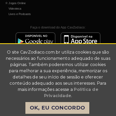
☆
Jogos Online
Videoteca
Lives e Podcasts
Faça o download do App CavZodiaco:
O site
CavZodiaco.com.br
utiliza cookies que são
necessários ao funcionamento adequado de suas
páginas. Também poderemos utilizar cookies
para melhorar a sua experiência, memorizar os
detalhes de seu início de sessão e oferecer
Site de fãs (fã-clube).
conteúdo adequado aos seus interesses. Para
Todo conteúdo multimídia foi utilizado para fins de
mais informações acesse a
Política de
divulgação.
Agradecimentos a Masami Kurumada, Shueisha, Akita
Privacidade
.
Shoten, Toei Animation, TMS Entertainment, Bandai e
Angelotti Licensing & Entertainment Business. Todos os
OK, EU CONCORDO
direitos reservados a estas empresas.