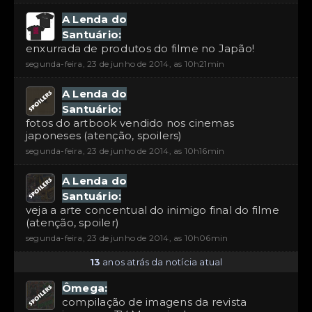
A Lenda do
Santuário:
enxurrada de produtos do filme no Japão!
segunda-feira, 23 de junho de 2014, as 10h21min
A Lenda do
Santuário:
fotos do artbook vendido nos cinemas
japoneses (atenção, spoilers)
segunda-feira, 23 de junho de 2014, as 10h16min
A Lenda do
Santuário:
veja a arte concentual do inimigo final do filme
(atenção, spoiler)
segunda-feira, 23 de junho de 2014, as 10h06min
13
anos atrás da notícia atual
Ômega:
compilação de imagens da revista