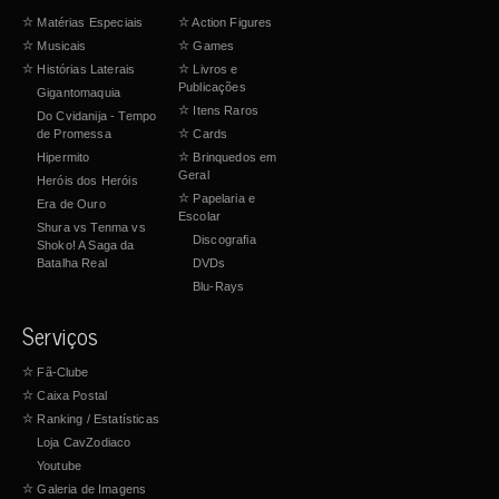
☆
Matérias Especiais
☆
Action Figures
☆
Musicais
☆
Games
☆
Histórias Laterais
☆
Livros e
Publicações
Gigantomaquia
☆
Itens Raros
Do Cvidanija - Tempo
de Promessa
☆
Cards
Hipermito
☆
Brinquedos em
Geral
Heróis dos Heróis
☆
Papelaria e
Era de Ouro
Escolar
Shura vs Tenma vs
Discografia
Shoko! A Saga da
Batalha Real
DVDs
Blu-Rays
Serviços
☆
Fã-Clube
☆
Caixa Postal
☆
Ranking / Estatísticas
Loja CavZodiaco
Youtube
☆
Galeria de Imagens