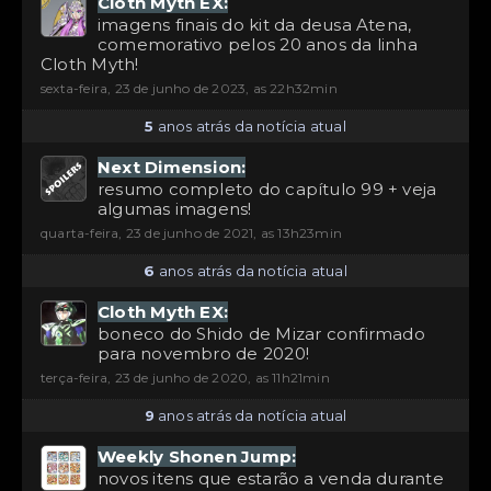
Cloth Myth EX:
imagens finais do kit da deusa Atena,
comemorativo pelos 20 anos da linha
Cloth Myth!
sexta-feira, 23 de junho de 2023, as 22h32min
5
anos atrás da notícia atual
Next Dimension:
resumo completo do capítulo 99 + veja
algumas imagens!
quarta-feira, 23 de junho de 2021, as 13h23min
6
anos atrás da notícia atual
Cloth Myth EX:
boneco do Shido de Mizar confirmado
para novembro de 2020!
terça-feira, 23 de junho de 2020, as 11h21min
9
anos atrás da notícia atual
Weekly Shonen Jump:
novos itens que estarão a venda durante