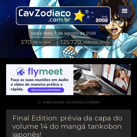
☰
fãs on-line
cadastros ativos

PUBLICIDADE CAVZODIACO.COM.BR
Final Edition: prévia da capa do
volume 14 do mangá tankobon
japonês!