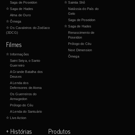
Saga de Poseidon
☆
Saintia Shô
☆
Saga de Hades
Natássia do País do
Gelo
Alma de Ouro
Saga de Poseidon
☆
Ômega
☆
Saga de Hades
☆
Os Cavaleiros do Zodíaco
(3DCG)
Renascimento de
Poseidon
Filmes
Prólogo do Céu
Next Dimension
☆
Informações
Ômega
Saint Seiya, o Santo
Guerreiro
A Grande Batalha dos
Deuses
A Lenda dos
Defensores de Atena
Os Guerreiros do
Armagedon
Prólogo do Céu
A Lenda do Santuário
☆
Live Action
+ Histórias
Produtos