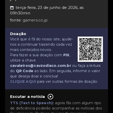
terça-feira, 23 de junho de 2026, as
📅
09h30min
fonte:
gamers.co.jp
Doação
Você que é fã do nosso site, ajude-
nos a continuar trazendo cada vez
mais conteúdos novos.
Para fazer a sua doação com
PIX
,
utilize a chave
cavaleiros@cavzodiaco.com.br
ou faça a leitura
do
QR Code
ao lado. Em seguida, informe o valor
que deseja doar e conclua!
CLIQUE AQUI
para ver outras formas de doação.
Escutar a notícia
TTS (Text to Speech):
agora fãs com algum tipo
de deficiência poderão acompanhar as notícias dos