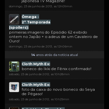
japonesa TV Magazine!
domingo, 23 de junho de 2013, as 12h09min
Ômega -
2ª Temporada
(spoilers):
primeiras imagens do Episódio 62 exibido
ontem no Japão + o adeus de um Cavaleiro de
Ouro!
domingo, 23 de junho de 2013, as 12h06min
14
anos atrás da notícia atual
Cloth Myth Ex:
boneco do Ikki de Fênix confirmado!
sábado, 23 de junho de 2012, as 10h28min
Cloth Myth Ex:
foto da caixa do novo boneco do Seiya
de Pégaso!
sábado, 23 de junho de 2012, as 10h25min