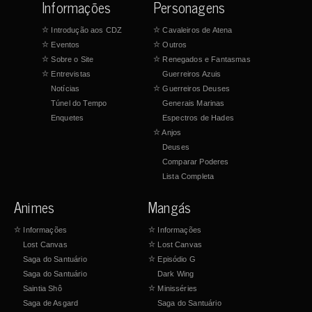
Informações
Personagens
☆
Introdução aos CDZ
☆
Cavaleiros de Atena
☆
Eventos
☆
Outros
☆
Sobre o Site
☆
Renegados e Fantasmas
☆
Entrevistas
Guerreiros Azuis
Notícias
☆
Guerreiros Deuses
Túnel do Tempo
Generais Marinas
Enquetes
Espectros de Hades
☆
Anjos
Deuses
Comparar Poderes
Lista Completa
Animes
Mangás
☆
Informações
☆
Informações
Lost Canvas
☆
Lost Canvas
Saga do Santuário
☆
Episódio G
Saga do Santuário
Dark Wing
Saintia Shô
☆
Minisséries
Saga de Asgard
Saga do Santuário