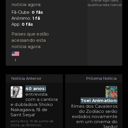
Efetue login para
notícia agora:
qualificar esta notícia!
Fã-Clube:
Anônimo:
App:
Países que estão
acessando esta
notícia agora:
1
Notícia Anterior
Próxima Notícia
40 anos:
entrevista
com a cantora
Toei Animation:
e dubladora Shoko
filmes dos Cavaleiros
Nakagawa, fã de
do Zodíaco serão
Saint Seiya!
exibidos novamente
sexta-feira, 19 de junho de
em um cinema do
2026, as 15h19min
Japão!