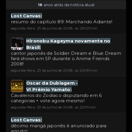
18
anos atrás da notícia atual
Lost Canvas:
resumo do capítulo 89: Marchando Adiante!
segunda-feira, 23 de junho de 2008, as 23h23min
Hironobu Kageyma novamente no
Brasil:
cantor japonês de Soldier Dream e Blue Dream
fará shows em SP durante o Anime Friends
2008!
segunda-feira, 23 de junho de 2008, as 22h39min
Oscar da Dublagem -
VI Prêmio Yamato:
Cavaleiros do Zodíaco disputando em 6
categorias + vote agora mesmo!
segunda-feira, 23 de junho de 2008, as 22h11min
Lost Canvas:
décimo mangá japonês é anunciado para
agosto!