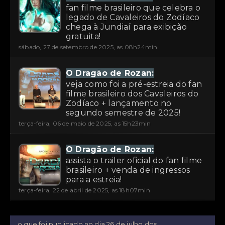
fan filme brasileiro que celebra o
legado de Cavaleiros do Zodíaco
chega à Jundiaí para exibição
gratuita!
sábado, 27 de setembro de 2025, as 08h24min
O Dragão de Rozan:
veja como foi a pré-estreia do fan
filme brasileiro dos Cavaleiros do
Zodíaco + lançamento no
segundo semestre de 2025!
terça-feira, 06 de maio de 2025, as 15h23min
O Dragão de Rozan:
assista o trailer oficial do fan filme
brasileiro + venda de ingressos
para a estreia!
terça-feira, 22 de abril de 2025, as 18h07min
o que foi publicado no dia 26 de julho dos