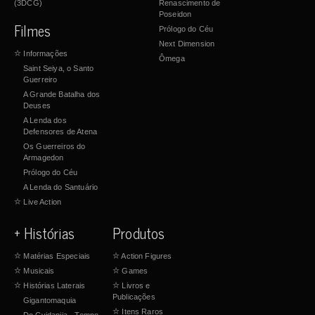
(3DCG)
Renascimento de
Poseidon
Filmes
Prólogo do Céu
Next Dimension
☆
Informações
Ômega
Saint Seiya, o Santo
Guerreiro
A Grande Batalha dos
Deuses
A Lenda dos
Defensores de Atena
Os Guerreiros do
Armagedon
Prólogo do Céu
A Lenda do Santuário
☆
Live Action
+ Histórias
Produtos
☆
Matérias Especiais
☆
Action Figures
☆
Musicais
☆
Games
☆
Histórias Laterais
☆
Livros e
Publicações
Gigantomaquia
☆
Itens Raros
Do Cvidanija - Tempo