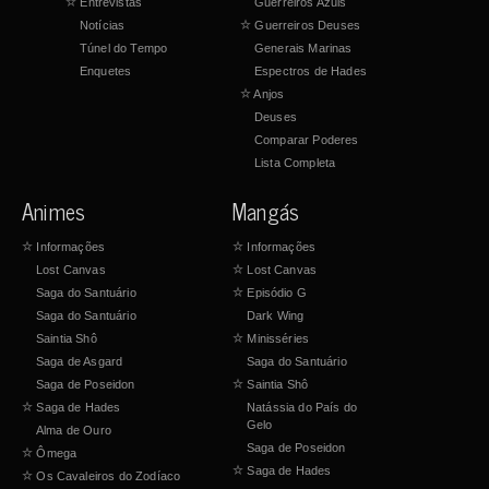
☆
Entrevistas
Guerreiros Azuis
Notícias
☆
Guerreiros Deuses
Túnel do Tempo
Generais Marinas
Enquetes
Espectros de Hades
☆
Anjos
Deuses
Comparar Poderes
Lista Completa
Animes
Mangás
☆
Informações
☆
Informações
Lost Canvas
☆
Lost Canvas
Saga do Santuário
☆
Episódio G
Saga do Santuário
Dark Wing
Saintia Shô
☆
Minisséries
Saga de Asgard
Saga do Santuário
Saga de Poseidon
☆
Saintia Shô
☆
Saga de Hades
Natássia do País do
Gelo
Alma de Ouro
Saga de Poseidon
☆
Ômega
☆
Saga de Hades
☆
Os Cavaleiros do Zodíaco