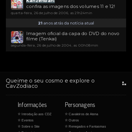
Kanzenban:
confira as imagens dos volumes 11 e 12!
quarta-feira, 26 de julho de 2006, as 21h24min
21
anos atrás da notícia atual
Imagem oficial da capa do DVD do novo
filme (Tenkai)
segunda-feira, 26 de julho de 2004, as 00h08min
Queime o seu cosmo e explore o
CavZodiaco
Informações
Personagens
☆
Introdução aos CDZ
☆
Cavaleiros de Atena
☆
Eventos
☆
Outros
☆
Sobre o Site
☆
Renegados e Fantasmas