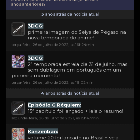
anos anteriores?
3
anos atrás da notícia atual
3DCG:
primeira imagem do Seiya de Pégaso na
nova temporada do anime!
terça-feira, 26 de julho de 2022, as 16h24min
3DCG:
2ª temporada estreia dia 31 de julho, mas
sem dublagem em português em um
primeiro momento!
terça-feira, 26 de julho de 2022, as 11h02min
4
anos atrás da notícia atual
Episódio G Réquiem:
15º capítulo foi lançado + leia o resumo!
segunda-feira, 26 de julho de 2021, as 15h47min
Kanzenban:
volume 20 foi lançado no Brasil + veja