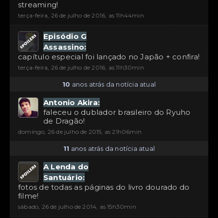
streaming!
terça-feira, 26 de julho de 2016, as 11h44min
Episódio G
Assassino:
capítulo especial foi lançado no Japão + confira!
terça-feira, 26 de julho de 2016, as 11h30min
10
anos atrás da notícia atual
Antonio Akira:
faleceu o dublador brasileiro do Ryuho
de Dragão!
domingo, 26 de julho de 2015, as 21h06min
11
anos atrás da notícia atual
A Lenda do
Santuário:
fotos de todas as páginas do livro dourado do
filme!
sábado, 26 de julho de 2014, as 15h30min