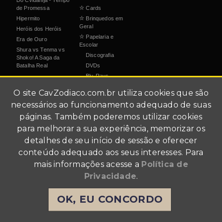
de Promessa
☆
Cards
Hipermito
☆
Brinquedos em
Geral
Heróis dos Heróis
☆
Papelaria e
Era de Ouro
Escolar
Shura vs Tenma vs
Discografia
Shoko! A Saga da
Batalha Real
DVDs
Blu-Rays
O site
CavZodiaco.com.br
utiliza cookies que são
Serviços
necessários ao funcionamento adequado de suas
☆
Fã-Clube
páginas. Também poderemos utilizar cookies
☆
Caixa Postal
para melhorar a sua experiência, memorizar os
☆
Ranking / Estatísticas
detalhes de seu início de sessão e oferecer
Loja CavZodiaco
conteúdo adequado aos seus interesses. Para
Youtube
mais informações acesse a
Política de
☆
Galeria de Imagens
Privacidade
.
☆
Jogos Online
Videoteca
OK, EU CONCORDO
Lives e Podcasts