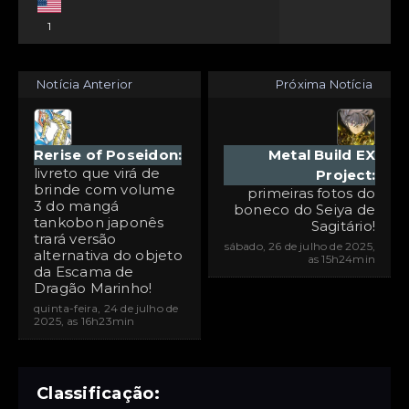
1
Notícia Anterior
Próxima Notícia
Rerise of Poseidon:
Metal Build EX
livreto que virá de
Project:
brinde com volume
primeiras fotos do
3 do mangá
boneco do Seiya de
tankobon japonês
Sagitário!
trará versão
sábado, 26 de julho de 2025,
alternativa do objeto
as 15h24min
da Escama de
Dragão Marinho!
quinta-feira, 24 de julho de
2025, as 16h23min
Classificação: