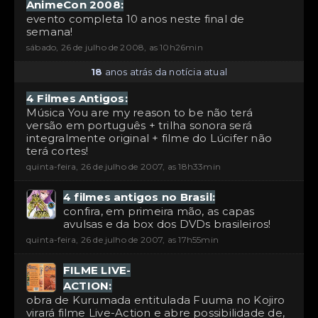
AnimeCon 2008:
evento completa 10 anos neste final de
semana!
sábado, 26 de julho de 2008, as 10h26min
18
anos atrás da notícia atual
4 Filmes Antigos:
Música You are my reason to be não terá
versão em português + trilha sonora será
integralmente original + filme do Lúcifer não
terá cortes!
quinta-feira, 26 de julho de 2007, as 18h33min
4 filmes antigos no Brasil:
confira, em primeira mão, as capas
avulsas e da box dos DVDs brasileiros!
quinta-feira, 26 de julho de 2007, as 17h55min
FILME LIVE-
ACTION:
obra de Kurumada entitulada Fuuma no Kojiro
virará filme Live-Action e abre possibilidade de,