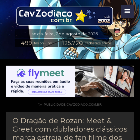
☰
fãs on-line
cadastros ativos

PUBLICIDADE CAVZODIACO.COM.BR
O Dragão de Rozan: Meet &
Greet com dubladores clássicos
marca estreia de fan filme dos