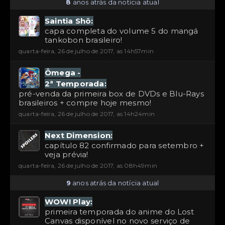
8
anos atrás da notícia atual
Saintia Shô:
capa completa do volume 5 do mangá
tankobon brasileiro!
quarta-feira, 26 de julho de 2017, as 14h57min
Ômega -
2ª Temporada:
pré-venda da primeira box de DVDs e Blu-Rays
brasileiros + compre hoje mesmo!
quarta-feira, 26 de julho de 2017, as 14h24min
Next Dimension:
capítulo 82 confirmado para setembro +
veja prévia!
quarta-feira, 26 de julho de 2017, as 08h49min
9
anos atrás da notícia atual
WOW! Play:
primeira temporada do anime do Lost
Canvas disponível no novo serviço de