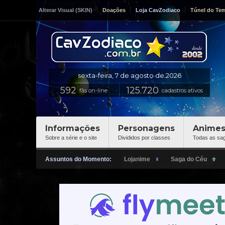
Alterar Visual (SKIN)
Doações
Loja CavZodiaco
Túnel do Te
fãs on-line
cadastros ativos
Informações
Personagens
Anime
Sobre a série e o site
Divididos por classes
Todas as sa
Assuntos do Momento: