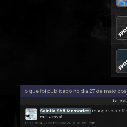
o que foi publicado no dia 27 de maio dos
1
ano atr
Saintia Shô Memories:
mangá spin-off d
em breve!
terça-feira, 27 de maio de 2025, as 15h11min