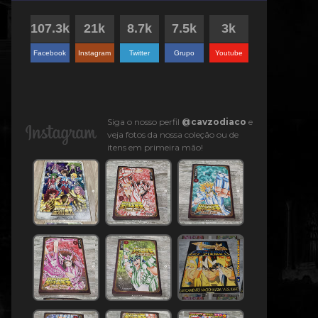
Facebook
Instagram
Twitter
Grupo
Youtube
Siga o nosso perfil
@cavzodiaco
e
veja fotos da nossa coleção ou de
itens em primeira mão!