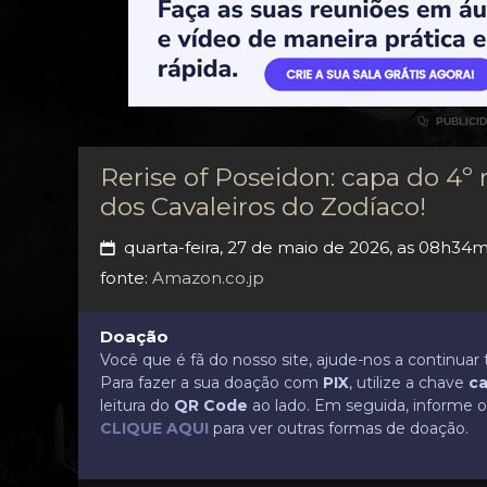

PUBLICI
Rerise of Poseidon: capa do 4º
dos Cavaleiros do Zodíaco!
quarta-feira, 27 de maio de 2026, as 08h34m
📅
fonte:
Amazon.co.jp
Doação
Você que é fã do nosso site, ajude-nos a continua
Para fazer a sua doação com
PIX
, utilize a chave
ca
leitura do
QR Code
ao lado. Em seguida, informe o 
CLIQUE AQUI
para ver outras formas de doação.