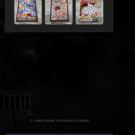

PUBLICIDADE CAVZODIACO.COM.BR