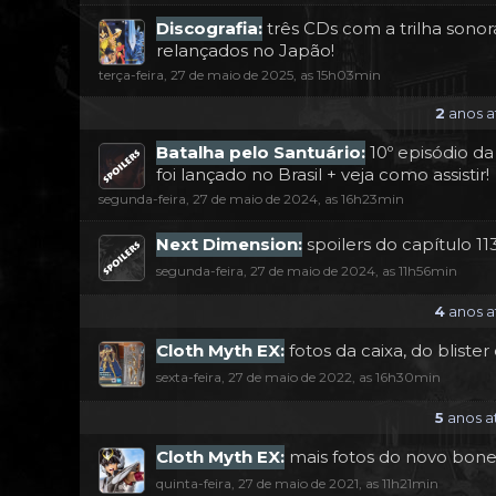
Discografia:
três CDs com a trilha sono
relançados no Japão!
terça-feira, 27 de maio de 2025, as 15h03min
2
anos at
Batalha pelo Santuário:
10º episódio d
foi lançado no Brasil + veja como assistir!
segunda-feira, 27 de maio de 2024, as 16h23min
Next Dimension:
spoilers do capítulo 1
segunda-feira, 27 de maio de 2024, as 11h56min
4
anos at
Cloth Myth EX:
fotos da caixa, do blist
sexta-feira, 27 de maio de 2022, as 16h30min
5
anos at
Cloth Myth EX:
mais fotos do novo bone
quinta-feira, 27 de maio de 2021, as 11h21min