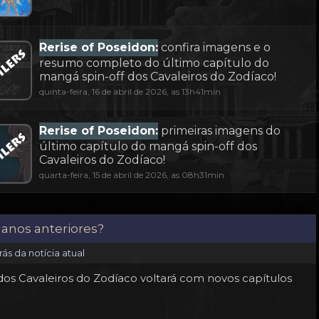
Rerise of Poseidon:
confira imagens e o
resumo completo do último capítulo do
mangá spin-off dos Cavaleiros do Zodíaco!
quinta-feira, 16 de abril de 2026, as 13h41min
Rerise of Poseidon:
primeiras imagens do
último capítulo do mangá spin-off dos
Cavaleiros do Zodíaco!
quarta-feira, 15 de abril de 2026, as 08h31min
 anos anteriores?
ás da notícia atual
os Cavaleiros do Zodíaco voltará com novos capítulos