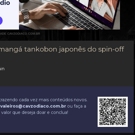
DADE CAVZODIACO.COM.BR
 mangá tankobon japonês do spin-off
in
r trazendo cada vez mais conteúdos novos.
valeiros@cavzodiaco.com.br
ou faça a
valor que deseja doar e conclua!