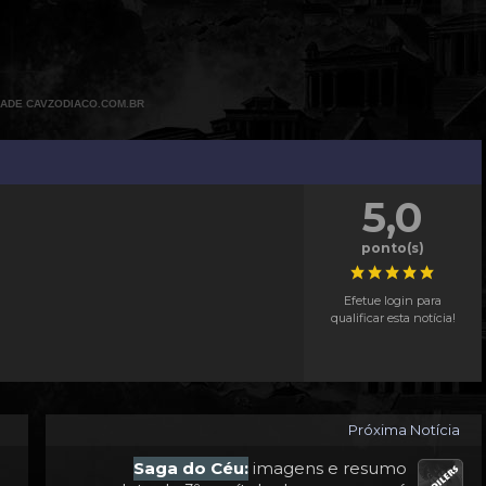
DADE CAVZODIACO.COM.BR
5,0
ponto(s)
Efetue login para
qualificar esta notícia!
Próxima Notícia
Saga do Céu:
imagens e resumo