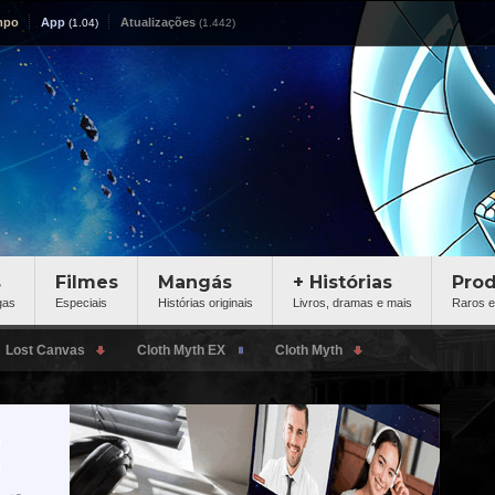
mpo
App
Atualizações
s
Filmes
Mangás
+ Histórias
Pro
gas
Especiais
Histórias originais
Livros, dramas e mais
Raros e