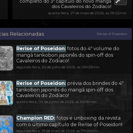
completo do 3º capítulo do novo mangá
dos Cavaleiros do Zodíaco!
quarta-feira, 27 de maio de 2026, as 13h22min
cias Relacionadas
Rerise of Poseidon
Rerise of Poseidon:
fotos do 4º volume do
mangá tankobon japonês do spin-off dos
Cavaleiros do Zodíaco!
segunda-feira, 20 de julho de 2026, as 09h35min
Rerise of Poseidon:
prévia dos brindes do 4º
tankobon japonês do mangá spin-off dos
Cavaleiros do Zodíaco!
quinta-feira, 04 de junho de 2026, as 10h19min
Champion RED:
fotos e unboxing da revista
com o último capítulo de Rerise of Poseidon!
segunda-feira, 25 de maio de 2026, as 17h09min