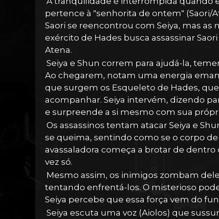
A tranquilidade é interrompida quando
pertence à "senhorita de ontem" (Saori/A
Saori se reencontrou com Seiya, mas as
exército de Hades busca assassinar Sao
Atena.
Seiya e Shun correm para ajudá-la, teme
Ao chegarem, notam uma energia emanand
que surgem os Esqueleto de Hades, que
acompanhar. Seiya intervém, dizendo p
e surpreende a si mesmo com sua própria
Os assassinos tentam atacar Seiya e Shu
se queima, sentindo como se o corpo de 
avassaladora começa a brotar de dentro 
vez só.
Mesmo assim, os inimigos zombam dele 
tentando enfrentá-los. O misterioso poder
Seiya percebe que essa força vem do fun
Seiya escuta uma voz (Aiolos) que sussu