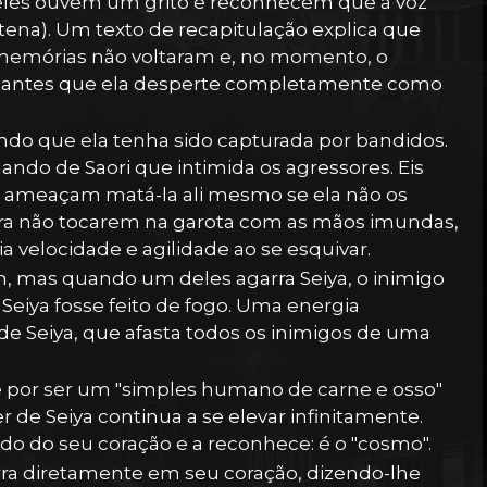
 eles ouvem um grito e reconhecem que a voz
tena). Um texto de recapitulação explica que
 memórias não voltaram e, no momento, o
ri antes que ela desperte completamente como
ndo que ela tenha sido capturada por bandidos.
o de Saori que intimida os agressores. Eis
 ameaçam matá-la ali mesmo se ela não os
ara não tocarem na garota com as mãos imundas,
 velocidade e agilidade ao se esquivar.
n, mas quando um deles agarra Seiya, o inimigo
Seiya fosse feito de fogo. Uma energia
de Seiya, que afasta todos os inimigos de uma
por ser um "simples humano de carne e osso"
 de Seiya continua a se elevar infinitamente.
do do seu coração e a reconhece: é o "cosmo".
rra diretamente em seu coração, dizendo-lhe