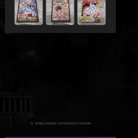

PUBLICIDADE CAVZODIACO.COM.BR