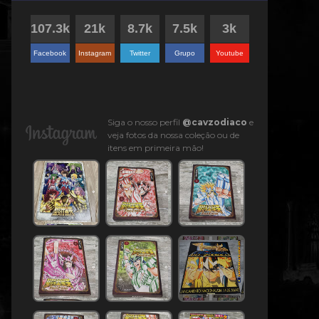
Facebook
Instagram
Twitter
Grupo
Youtube
Siga o nosso perfil
@cavzodiaco
e
veja fotos da nossa coleção ou de
itens em primeira mão!