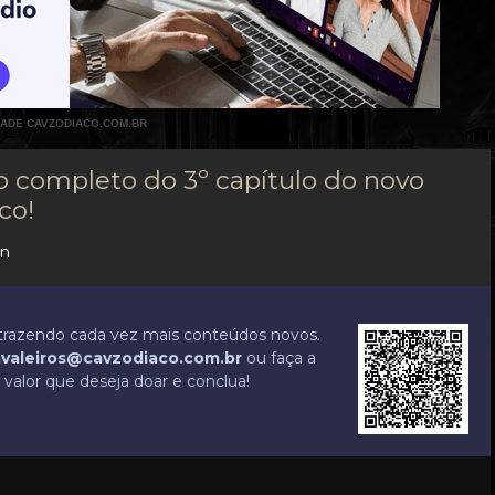
DADE CAVZODIACO.COM.BR
 completo do 3º capítulo do novo
co!
in
r trazendo cada vez mais conteúdos novos.
valeiros@cavzodiaco.com.br
ou faça a
valor que deseja doar e conclua!