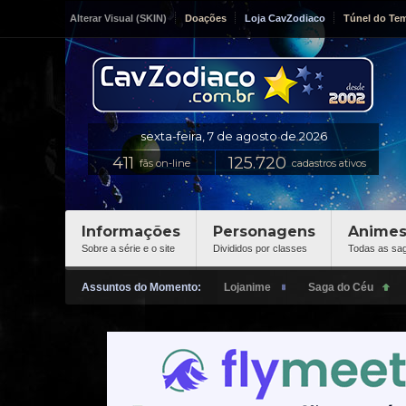
Alterar Visual (SKIN)
Doações
Loja CavZodiaco
Túnel do Te
fãs on-line
cadastros ativos
Informações
Personagens
Anime
Sobre a série e o site
Divididos por classes
Todas as sa
Assuntos do Momento: