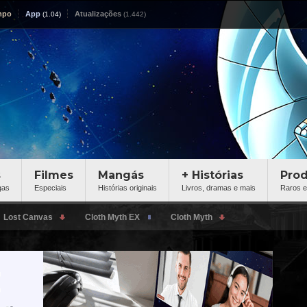
mpo
App
Atualizações
s
Filmes
Mangás
+ Histórias
Pro
gas
Especiais
Histórias originais
Livros, dramas e mais
Raros e