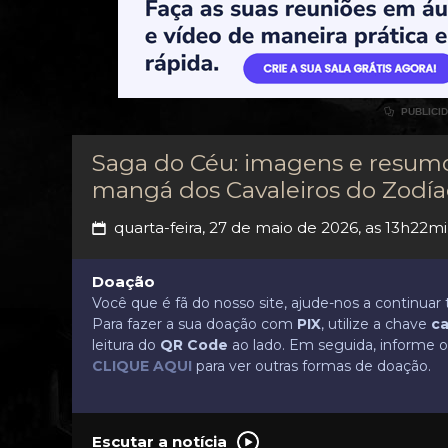

PUBLICI
Saga do Céu: imagens e resumo
mangá dos Cavaleiros do Zodía
quarta-feira, 27 de maio de 2026, as 13h22m
📅
Doação
Você que é fã do nosso site, ajude-nos a continua
Para fazer a sua doação com
PIX
, utilize a chave
ca
leitura do
QR Code
ao lado. Em seguida, informe o 
CLIQUE AQUI
para ver outras formas de doação.
Escutar a notícia