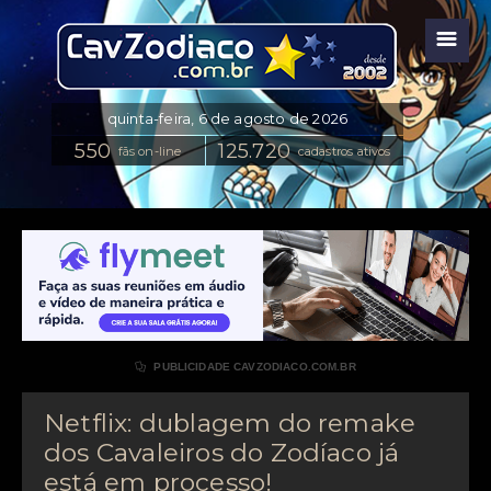
☰
fãs on-line
cadastros ativos

PUBLICIDADE CAVZODIACO.COM.BR
Netflix: dublagem do remake
dos Cavaleiros do Zodíaco já
está em processo!