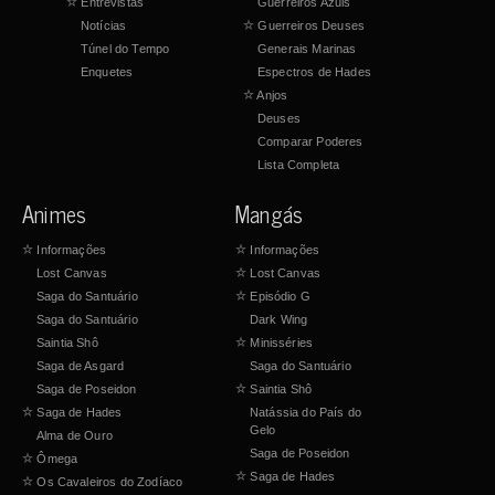
☆
Entrevistas
Guerreiros Azuis
Notícias
☆
Guerreiros Deuses
Túnel do Tempo
Generais Marinas
Enquetes
Espectros de Hades
☆
Anjos
Deuses
Comparar Poderes
Lista Completa
Animes
Mangás
☆
Informações
☆
Informações
Lost Canvas
☆
Lost Canvas
Saga do Santuário
☆
Episódio G
Saga do Santuário
Dark Wing
Saintia Shô
☆
Minisséries
Saga de Asgard
Saga do Santuário
Saga de Poseidon
☆
Saintia Shô
☆
Saga de Hades
Natássia do País do
Gelo
Alma de Ouro
Saga de Poseidon
☆
Ômega
☆
Saga de Hades
☆
Os Cavaleiros do Zodíaco