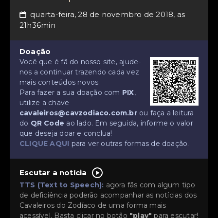
quarta-feira, 28 de novembro de 2018, as
📅
21h36min
Doação
Você que é fã do nosso site, ajude-
nos a continuar trazendo cada vez
mais conteúdos novos.
Para fazer a sua doação com
PIX
,
utilize a chave
cavaleiros@cavzodiaco.com.br
ou faça a leitura
do
QR Code
ao lado. Em seguida, informe o valor
que deseja doar e conclua!
CLIQUE AQUI
para ver outras formas de doação.
Escutar a notícia
TTS (Text to Speech):
agora fãs com algum tipo
de deficiência poderão acompanhar as notícias dos
Cavaleiros do Zodíaco de uma forma mais
acessível. Basta clicar no botão
"play"
para escutar!