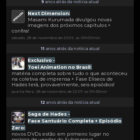
9
anos atrás da notícia atual
Next Dimension:
Masami Kurumada divulgou novas
imagens dos próximos capítulos +
confira!
sábado, 28 de novembro de 2009, as 09h39min
11
anos atrás da notícia atual
Exclusivo -
Toei Animation no Brasil:
matéria completa sobre tudo o que aconteceu
na coletiva de imprensa + Fase Elíseos de
Hades terá, provavelmente, seis episódios!
quarta-feira, 28 de novembro de 2007, as 19h35min
12
anos atrás da notícia atual
Saga de Hades -
Fase Santuário Completa + Episódio
Zero:
novos DVDs estão em primeiro lugar no
ranking de vendas do Submarino!