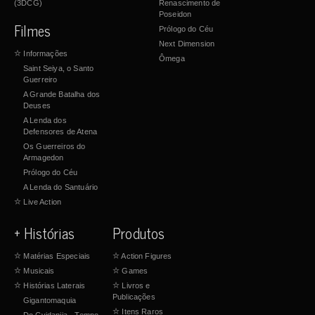
(3DCG)
Renascimento de
Poseidon
Filmes
Prólogo do Céu
Next Dimension
☆
Informações
Ômega
Saint Seiya, o Santo
Guerreiro
A Grande Batalha dos
Deuses
A Lenda dos
Defensores de Atena
Os Guerreiros do
Armagedon
Prólogo do Céu
A Lenda do Santuário
☆
Live Action
+ Histórias
Produtos
☆
Matérias Especiais
☆
Action Figures
☆
Musicais
☆
Games
☆
Histórias Laterais
☆
Livros e
Publicações
Gigantomaquia
☆
Itens Raros