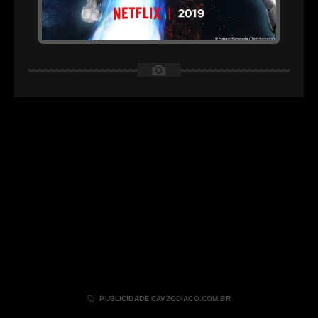
📷

PUBLICIDADE CAVZODIACO.COM.BR