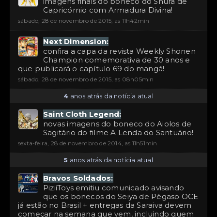
imagens finais do boneco do Shura de
Capricórnio com Armadura Divina!
sábado, 28 de novembro de 2015, as 11h42min
Next Dimension:
confira a capa da revista Weekly Shonen
Champion comemorativa de 30 anos e
que publicará o capítulo 69 do mangá!
sábado, 28 de novembro de 2015, as 08h05min
4
anos atrás da notícia atual
Saint Cloth Legend:
novas imagens do boneco do Aiolos de
Sagitário do filme A Lenda do Santuário!
sexta-feira, 28 de novembro de 2014, as 11h51min
5
anos atrás da notícia atual
Bravos Soldados:
PiziiToys emitiu comunicado avisando
que os bonecos do Seiya de Pégaso OCE
já estão no Brasil + entregas da Saraiva devem
começar na semana que vem, incluindo quem