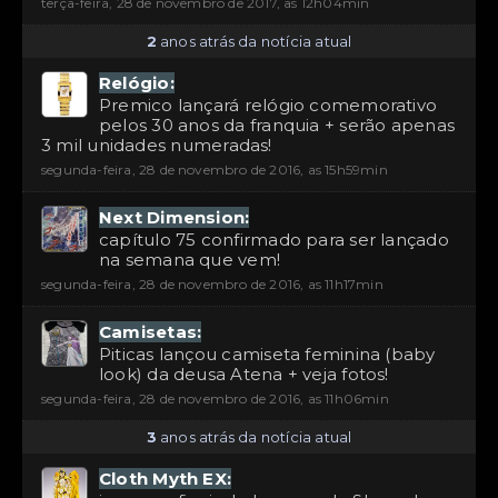
terça-feira, 28 de novembro de 2017, as 12h04min
2
anos atrás da notícia atual
Relógio:
Premico lançará relógio comemorativo
pelos 30 anos da franquia + serão apenas
3 mil unidades numeradas!
segunda-feira, 28 de novembro de 2016, as 15h59min
Next Dimension:
capítulo 75 confirmado para ser lançado
na semana que vem!
segunda-feira, 28 de novembro de 2016, as 11h17min
Camisetas:
Piticas lançou camiseta feminina (baby
look) da deusa Atena + veja fotos!
segunda-feira, 28 de novembro de 2016, as 11h06min
3
anos atrás da notícia atual
Cloth Myth EX: