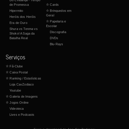
Do Cvidanija - Tempo
de Promessa
☆
Cards
Hipermito
☆
Brinquedos em
Geral
Heróis dos Heróis
☆
Papelaria e
Era de Ouro
Escolar
Shura vs Tenma vs
Discografia
Shoko! A Saga da
Batalha Real
DVDs
Blu-Rays
Serviços
☆
Fã-Clube
☆
Caixa Postal
☆
Ranking / Estatísticas
Loja CavZodiaco
Youtube
☆
Galeria de Imagens
☆
Jogos Online
Videoteca
Lives e Podcasts