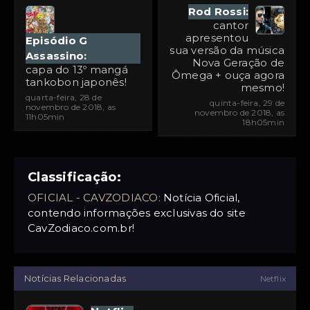
Rod Rossi:
cantor
apresentou
Episódio G
sua versão da música
Assassino:
Nova Geração de
capa do 13º mangá
Ômega + ouça agora
tankobon japonês!
mesmo!
quarta-feira, 28 de
quinta-feira, 29 de
novembro de 2018, as
novembro de 2018, as
11h05min
18h05min
Classificação:
OFICIAL - CAVZODIACO:
Notícia Oficial,
contendo informações exclusivas do site
CavZodiaco.com.br!
Notícias Relacionadas
Netflix