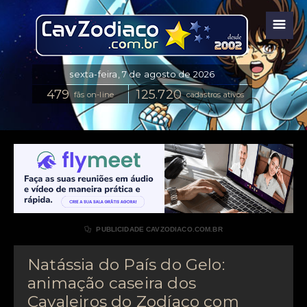
☰
fãs on-line
cadastros ativos

PUBLICIDADE CAVZODIACO.COM.BR
Natássia do País do Gelo:
animação caseira dos
Cavaleiros do Zodíaco com