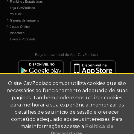
☆
Ranking / Estatísticas
Loja CavZodiaco
Youtube
☆
Galeria de Imagens
☆
Jogos Online
Videoteca
Lives e Podcasts
Faça o download do App CavZodiaco:
O site
CavZodiaco.com.br
utiliza cookies que são
necessários ao funcionamento adequado de suas
páginas. Também poderemos utilizar cookies
para melhorar a sua experiência, memorizar os
detalhes de seu início de sessão e oferecer
Site de fãs (fã-clube).
conteúdo adequado aos seus interesses. Para
Todo conteúdo multimídia foi utilizado para fins de
mais informações acesse a
Política de
divulgação.
Agradecimentos a Masami Kurumada, Shueisha, Akita
Privacidade
.