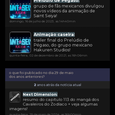
Prelúdio de Pégaso:
grupo de fãs mexicanos divulgou
novos vídeos da animação de
Saint Seiya!
domingo, 16 de julho de 2023, as 14h40min
Animação caseira:
trailer final do Prelúdio de
Pégaso, do grupo mexicano
Hakuren Studios!
quinta-feira, 02 de dezembro de 2021, as 16h06min
o que foi publicado no dia 29 de maio
dos anos anteriores?
2
anos atrás da notícia atual
Next Dimension:
resumo do capítulo 113 do mangá dos
Cavaleiros do Zodíaco + veja algumas
imagens!
quarta-feira, 29 de maio de 2024, as 16h00min