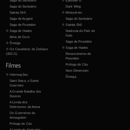
Saga do Santuário
☆
Episódio G
Saga do Santuário
Dark Wing
Saintia Shô
☆
Minisséries
Saga de Asgard
Saga do Santuário
Saga de Poseidon
☆
Saintia Shô
☆
Saga de Hades
Natássia do País do
Gelo
Alma de Ouro
Saga de Poseidon
☆
Ômega
☆
Saga de Hades
☆
Os Cavaleiros do Zodíaco
(3DCG)
Renascimento de
Poseidon
Filmes
Prólogo do Céu
Next Dimension
☆
Informações
Ômega
Saint Seiya, o Santo
Guerreiro
A Grande Batalha dos
Deuses
A Lenda dos
Defensores de Atena
Os Guerreiros do
Armagedon
Prólogo do Céu
A Lenda do Santuário