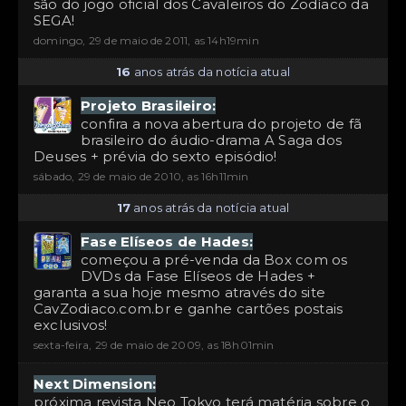
são do jogo oficial dos Cavaleiros do Zodíaco da
SEGA!
domingo, 29 de maio de 2011, as 14h19min
16
anos atrás da notícia atual
Projeto Brasileiro:
confira a nova abertura do projeto de fã
brasileiro do áudio-drama A Saga dos
Deuses + prévia do sexto episódio!
sábado, 29 de maio de 2010, as 16h11min
17
anos atrás da notícia atual
Fase Elíseos de Hades:
começou a pré-venda da Box com os
DVDs da Fase Elíseos de Hades +
garanta a sua hoje mesmo através do site
CavZodiaco.com.br e ganhe cartões postais
exclusivos!
sexta-feira, 29 de maio de 2009, as 18h01min
Next Dimension:
próxima revista Neo Tokyo terá matéria sobre o