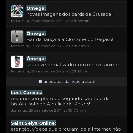
Ômega:
novas imagens dos cards da Crusade!
terça-feira, 29 de maio de 2012, as 22h38min
Ômega:
Bandai lançará a Clostone do Pégaso!
terça-feira, 29 de maio de 2012, as 22h29min
Ômega:
squeeze tematizado com o novo anime!
terça-feira, 29 de maio de 2012, as 22h18min
15
anos atrás da notícia atual
Lost Canvas:
resumo completo do segundo capítulo da
história solo do Albafica de Peixes!
domingo, 29 de maio de 2011, as 15h06min
Saint Seiya Online:
atenção, vídeos que circulam pela Internet não