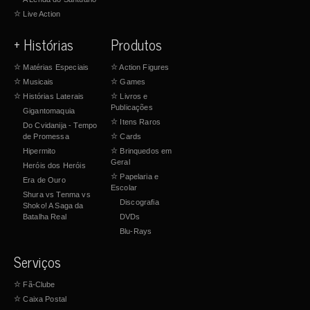
☆
Live Action
+ Histórias
Produtos
☆
Matérias Especiais
☆
Action Figures
☆
Musicais
☆
Games
☆
Histórias Laterais
☆
Livros e
Publicações
Gigantomaquia
☆
Itens Raros
Do Cvidanija - Tempo
de Promessa
☆
Cards
Hipermito
☆
Brinquedos em
Geral
Heróis dos Heróis
☆
Papelaria e
Era de Ouro
Escolar
Shura vs Tenma vs
Discografia
Shoko! A Saga da
Batalha Real
DVDs
Blu-Rays
Serviços
☆
Fã-Clube
☆
Caixa Postal