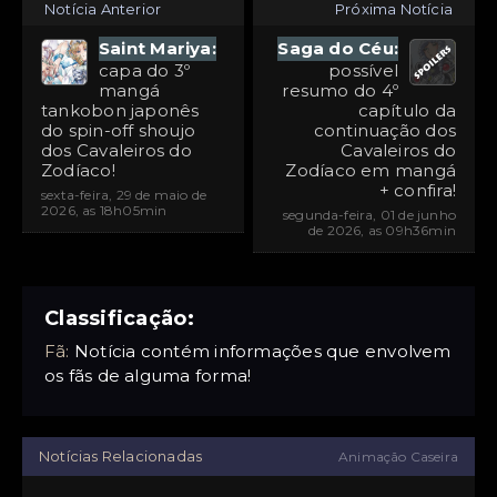
Notícia Anterior
Próxima Notícia
Saint Mariya:
Saga do Céu:
capa do 3º
possível
mangá
resumo do 4º
tankobon japonês
capítulo da
do spin-off shoujo
continuação dos
dos Cavaleiros do
Cavaleiros do
Zodíaco!
Zodíaco em mangá
+ confira!
sexta-feira, 29 de maio de
2026, as 18h05min
segunda-feira, 01 de junho
de 2026, as 09h36min
Classificação:
Fã:
Notícia contém informações que envolvem
os fãs de alguma forma!
Notícias Relacionadas
Animação Caseira