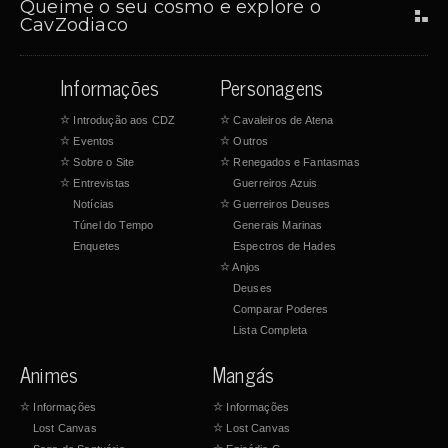
Queime o seu cosmo e explore o
CavZodiaco
Informações
Personagens
☆
Introdução aos CDZ
☆
Cavaleiros de Atena
☆
Eventos
☆
Outros
☆
Sobre o Site
☆
Renegados e Fantasmas
☆
Entrevistas
Guerreiros Azuis
Notícias
☆
Guerreiros Deuses
Túnel do Tempo
Generais Marinas
Enquetes
Espectros de Hades
☆
Anjos
Deuses
Comparar Poderes
Lista Completa
Animes
Mangás
☆
Informações
☆
Informações
Lost Canvas
☆
Lost Canvas