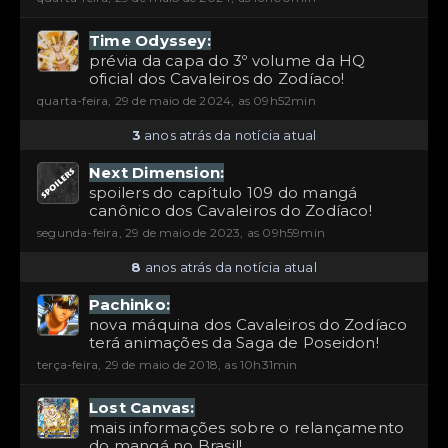
Time Odyssey:
prévia da capa do 3º volume da HQ
oficial dos Cavaleiros do Zodíaco!
quarta-feira, 29 de maio de 2024, as 09h52min
3
anos atrás da notícia atual
Next Dimension:
spoilers do capítulo 109 do mangá
canônico dos Cavaleiros do Zodíaco!
segunda-feira, 29 de maio de 2023, as 09h59min
8
anos atrás da notícia atual
Pachinko:
nova máquina dos Cavaleiros do Zodíaco
terá animações da Saga de Poseidon!
terça-feira, 29 de maio de 2018, as 10h31min
Lost Canvas:
mais informações sobre o relançamento
do mangá no Brasil!