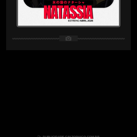
📷

PUBLICIDADE CAVZODIACO.COM.BR