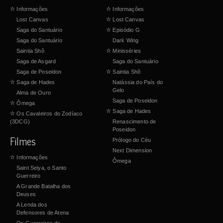
☆
Informações
☆
Informações
Lost Canvas
☆
Lost Canvas
Saga do Santuário
☆
Episódio G
Saga do Santuário
Dark Wing
Saintia Shô
☆
Minisséries
Saga de Asgard
Saga do Santuário
Saga de Poseidon
☆
Saintia Shô
☆
Saga de Hades
Natássia do País do
Gelo
Alma de Ouro
Saga de Poseidon
☆
Ômega
☆
Saga de Hades
☆
Os Cavaleiros do Zodíaco
(3DCG)
Renascimento de
Poseidon
Filmes
Prólogo do Céu
Next Dimension
☆
Informações
Ômega
Saint Seiya, o Santo
Guerreiro
A Grande Batalha dos
Deuses
A Lenda dos
Defensores de Atena
Os Guerreiros do