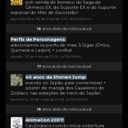
pré-venda do boneco do Saga de
Gêmeos EX, do Suporte EX e do Suporte
especial do Milo de Escorpião!
segunda-feira, 30 de maio de 2011, as 22h30min
16
anos atrás da notícia atual
Perfis de Personagens:
adicionamos os perfis de mais 3 Gigas (Ortos,
Quimera e Ladon) + confira!
sábado, 30 de maio de 2009, as 10h56min
17
anos atrás da notícia atual
40 anos da Shonen Jump:
evento no Japão para comemorar +
pôster do mangá dos Cavaleiros do
Zodíaco nas estações de trem do Japão!
sexta-feira, 30 de maio de 2008, as 19h09min
18
anos atrás da notícia atual
AnimeCon 2007:
CavZodiaco.com.br inicia cobertura