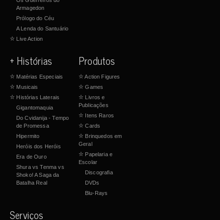
Armagedon
Prólogo do Céu
A Lenda do Santuário
☆
Live Action
+ Histórias
Produtos
☆
Matérias Especiais
☆
Action Figures
☆
Musicais
☆
Games
☆
Histórias Laterais
☆
Livros e
Publicações
Gigantomaquia
☆
Itens Raros
Do Cvidanija - Tempo
de Promessa
☆
Cards
Hipermito
☆
Brinquedos em
Geral
Heróis dos Heróis
☆
Papelaria e
Era de Ouro
Escolar
Shura vs Tenma vs
Discografia
Shoko! A Saga da
Batalha Real
DVDs
Blu-Rays
Serviços