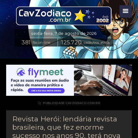
☰
fãs on-line
cadastros ativos

PUBLICIDADE CAVZODIACO.COM.BR
Revista Herói: lendária revista
brasileira, que fez enorme
sucesso nos anos 90, terá nova