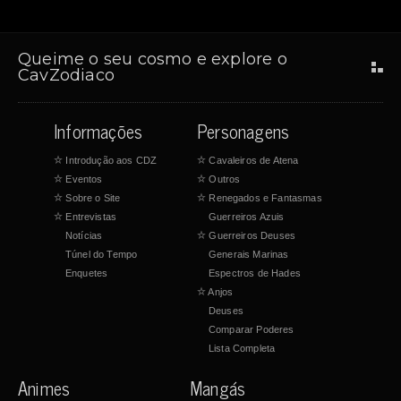
Queime o seu cosmo e explore o
CavZodiaco
Informações
Personagens
☆
Introdução aos CDZ
☆
Cavaleiros de Atena
☆
Eventos
☆
Outros
☆
Sobre o Site
☆
Renegados e Fantasmas
☆
Entrevistas
Guerreiros Azuis
Notícias
☆
Guerreiros Deuses
Túnel do Tempo
Generais Marinas
Enquetes
Espectros de Hades
☆
Anjos
Deuses
Comparar Poderes
Lista Completa
Animes
Mangás