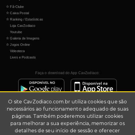
☆
Fã-Clube
☆
Caixa Postal
☆
Ranking / Estatísticas
Loja CavZodiaco
Youtube
☆
Galeria de Imagens
☆
Jogos Online
Videoteca
Lives e Podcasts
Faça o download do App CavZodiaco:
O site
CavZodiaco.com.br
utiliza cookies que são
necessários ao funcionamento adequado de suas
páginas. Também poderemos utilizar cookies
para melhorar a sua experiência, memorizar os
detalhes de seu início de sessão e oferecer
Site de fãs (fã-clube).