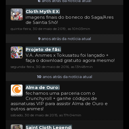
6
anos atrás da notícia atual
Cloth Myth EX:
imagens finais do boneco do Saga/Ares
de Saintia Shô!
quinta-feira, 30 de maio de 2019, as 10h03min
9
anos atrás da notícia atual
Projeto de fãs:
V.A. Animes x Tokusatsu foi lançado +
faça o download gratuito agora mesmo!
segunda-feira, 30 de maio de 2016, as 13h48min
10
anos atrás da notícia atual
Alma de Ouro:
fechamos uma parceria com o
Crunchyroll + ganhe códigos de
assinaturas VIP para assistir Alma de Ouro e
outros animes!
sábado, 30 de maio de 2015, as 17h04min
Saint Cloth Legend: