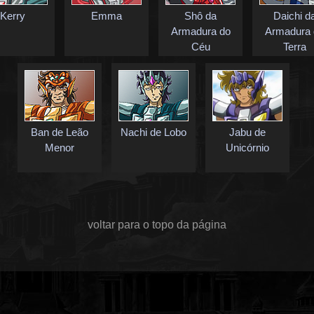
Kerry
Emma
Shô da
Daichi d
Armadura do
Armadura 
Céu
Terra
Ban de Leão
Nachi de Lobo
Jabu de
Menor
Unicórnio
voltar para o topo da página