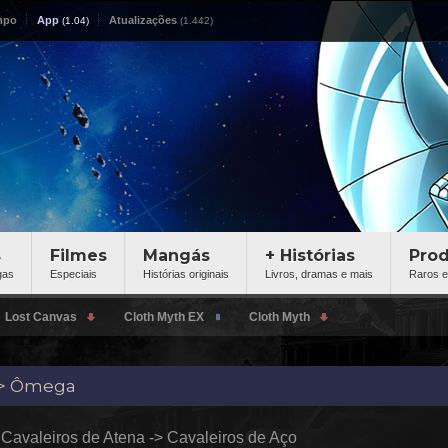
mpo
App
Atualizações
s
Filmes
Mangás
+ Histórias
Pro
gas
Especiais
Histórias originais
Livros, dramas e mais
Raros e
 -> Ômega
s Cavaleiros de Atena -> Cavaleiros de Aço