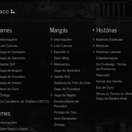
iaco
nimes
Mangás
+ Histórias
nformações
☆
Informações
☆
Matérias Especiais
Lost Canvas
☆
Lost Canvas
☆
Musicais
Saga do Santuário
☆
Episódio G
☆
Histórias Laterais
Saga do Santuário
Dark Wing
Gigantomaquia
Saintia Shô
☆
Minisséries
Do Cvidanija - Tempo
de Promessa
Saga de Asgard
Saga do Santuário
Hipermito
Saga de Poseidon
☆
Saintia Shô
Heróis dos Heróis
aga de Hades
Natássia do País do Gelo
Era de Ouro
Alma de Ouro
Saga de Poseidon
Shura vs Tenma vs Shok
Ômega
☆
Saga de Hades
Saga da Batalha Real
s Cavaleiros do Zodíaco (3DCG)
Renascimento de
Poseidon
ilmes
Prólogo do Céu
Next Dimension
nformações
Ômega
Saint Seiya, o Santo