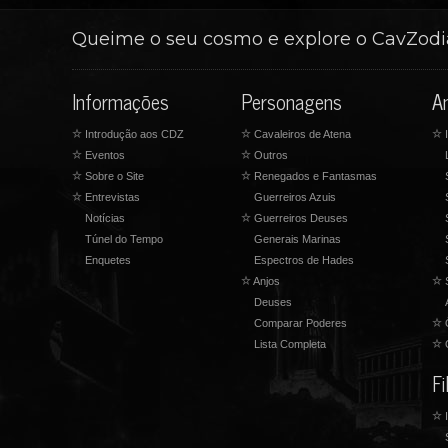
Queime o seu cosmo e explore o CavZod
Informações
Personagens
A
☆
Introdução aos CDZ
☆
Cavaleiros de Atena
☆
I
☆
Eventos
☆
Outros
☆
Sobre o Site
☆
Renegados e Fantasmas
☆
Entrevistas
Guerreiros Azuis
Notícias
☆
Guerreiros Deuses
Túnel do Tempo
Generais Marinas
Enquetes
Espectros de Hades
☆
Anjos
☆
S
Deuses
Comparar Poderes
☆
Lista Completa
☆
O
F
☆
I