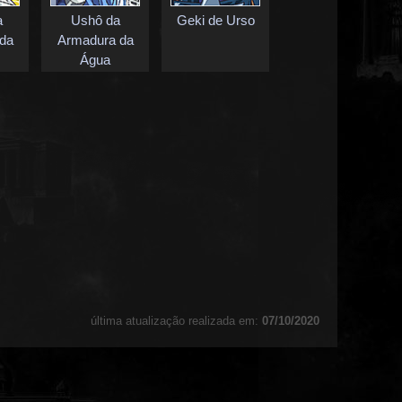
a
Ushô da
Geki de Urso
da
Armadura da
Água
última atualização realizada em:
07/10/2020