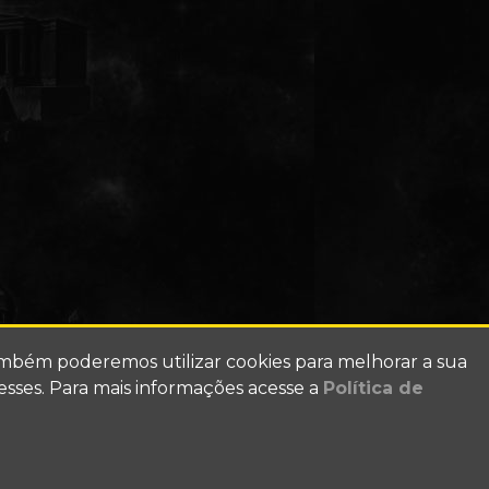
ambém poderemos utilizar cookies para melhorar a sua
esses. Para mais informações acesse a
Política de
Conosco
Alterar Visual (SKIN)
Política de Privacidade
t, Bandai e Angelotti Licensing & Entertainment