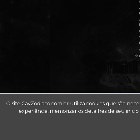
☆
L
O site
CavZodiaco.com.br
utiliza cookies que são nec
experiência, memorizar os detalhes de seu iníci
Site de fãs (fã-clube).
Todo conteúdo multimíd
Agradecimentos a Masami 
Business. Todos os direit