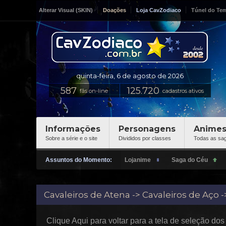
Alterar Visual (SKIN)
Doações
Loja CavZodiaco
Túnel do Te
fãs on-line
cadastros ativos
Informações
Personagens
Anime
Sobre a série e o site
Divididos por classes
Todas as sa
Assuntos do Momento:
Cavaleiros de Atena -> Cavaleiros de Aço
Clique Aqui para voltar para a tela de seleção do