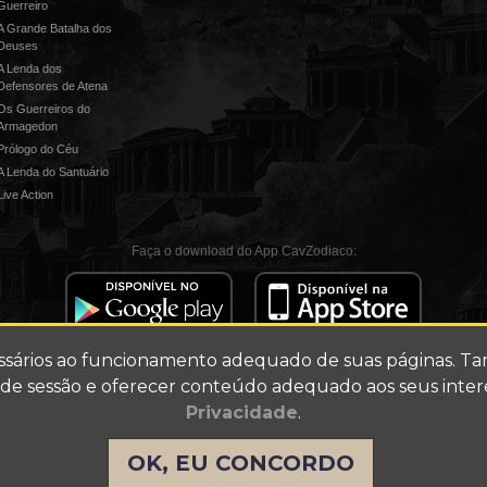
Guerreiro
A Grande Batalha dos
Deuses
A Lenda dos
Defensores de Atena
Os Guerreiros do
Armagedon
Prólogo do Céu
A Lenda do Santuário
ive Action
Faça o download do App CavZodiaco:
essários ao funcionamento adequado de suas páginas. T
o de sessão e oferecer conteúdo adequado aos seus inter
Privacidade
.
Fale 
ia foi utilizado para fins de divulgação.
Kurumada, Shueisha, Akita Shoten, Toei Animation, TMS Entertainmen
OK, EU CONCORDO
os reservados a estas empresas.