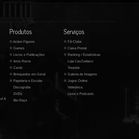
Produtos
Serviços
☆
Action Figures
☆
Fã-Clube
☆
Games
☆
Caixa Postal
☆
Livros e Publicações
☆
Ranking / Estatísticas
☆
Itens Raros
Loja CavZodiaco
☆
Cards
Youtube
☆
Brinquedos em Geral
☆
Galeria de Imagens
☆
Papelaria e Escolar
☆
Jogos Online
Discografia
Videoteca
DVDs
Lives e Podcasts
o! A
Blu-Rays