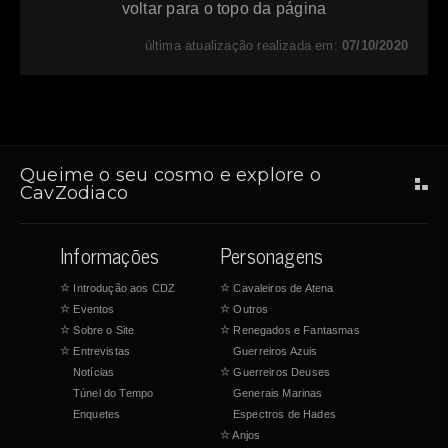
voltar para o topo da página
última atualização realizada em:
07/10/2020
Queime o seu cosmo e explore o
CavZodiaco
Informações
Personagens
☆
Introdução aos CDZ
☆
Cavaleiros de Atena
☆
Eventos
☆
Outros
☆
Sobre o Site
☆
Renegados e Fantasmas
☆
Entrevistas
Guerreiros Azuis
Notícias
☆
Guerreiros Deuses
Túnel do Tempo
Generais Marinas
Enquetes
Espectros de Hades
☆
Anjos