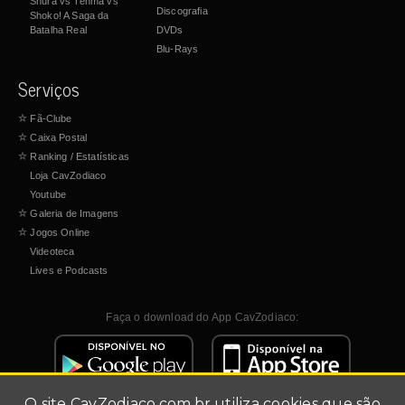
Shura vs Tenma vs
Discografia
Shoko! A Saga da
Batalha Real
DVDs
Blu-Rays
Serviços
☆
Fã-Clube
☆
Caixa Postal
☆
Ranking / Estatísticas
Loja CavZodiaco
Youtube
☆
Galeria de Imagens
☆
Jogos Online
Videoteca
Lives e Podcasts
Faça o download do App CavZodiaco:
O site
CavZodiaco.com.br
utiliza cookies que são