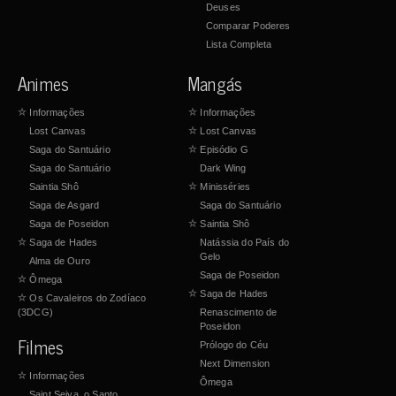
Deuses
Comparar Poderes
Lista Completa
Animes
Mangás
☆
Informações
☆
Informações
Lost Canvas
☆
Lost Canvas
Saga do Santuário
☆
Episódio G
Saga do Santuário
Dark Wing
Saintia Shô
☆
Minisséries
Saga de Asgard
Saga do Santuário
Saga de Poseidon
☆
Saintia Shô
☆
Saga de Hades
Natássia do País do
Gelo
Alma de Ouro
Saga de Poseidon
☆
Ômega
☆
Saga de Hades
☆
Os Cavaleiros do Zodíaco
(3DCG)
Renascimento de
Poseidon
Filmes
Prólogo do Céu
Next Dimension
☆
Informações
Ômega
Saint Seiya, o Santo