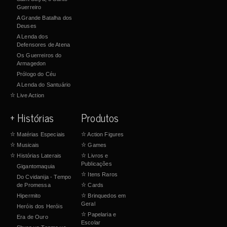
Guerreiro
A Grande Batalha dos
Deuses
A Lenda dos
Defensores de Atena
Os Guerreiros do
Armagedon
Prólogo do Céu
A Lenda do Santuário
☆
Live Action
+ Histórias
Produtos
☆
Matérias Especiais
☆
Action Figures
☆
Musicais
☆
Games
☆
Histórias Laterais
☆
Livros e
Publicações
Gigantomaquia
☆
Itens Raros
Do Cvidanija - Tempo
de Promessa
☆
Cards
Hipermito
☆
Brinquedos em
Geral
Heróis dos Heróis
☆
Papelaria e
Era de Ouro
Escolar