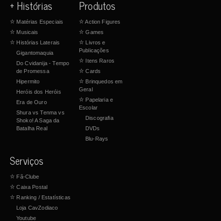
+ Histórias
Produtos
☆
Matérias Especiais
☆
Action Figures
☆
Musicais
☆
Games
☆
Histórias Laterais
☆
Livros e
Publicações
Gigantomaquia
☆
Itens Raros
Do Cvidanija - Tempo
de Promessa
☆
Cards
Hipermito
☆
Brinquedos em
Geral
Heróis dos Heróis
☆
Papelaria e
Era de Ouro
Escolar
Shura vs Tenma vs
Discografia
Shoko! A Saga da
Batalha Real
DVDs
Blu-Rays
Serviços
☆
Fã-Clube
☆
Caixa Postal
☆
Ranking / Estatísticas
Loja CavZodiaco
Youtube