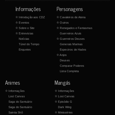
Informações
Personagens
☆
Introdução aos CDZ
☆
Cavaleiros de Atena
☆
Eventos
☆
Outros
☆
Sobre o Site
☆
Renegados e Fantasmas
☆
Entrevistas
Guerreiros Azuis
Notícias
☆
Guerreiros Deuses
Túnel do Tempo
Generais Marinas
Enquetes
Espectros de Hades
☆
Anjos
Deuses
Comparar Poderes
Lista Completa
Animes
Mangás
☆
Informações
☆
Informações
Lost Canvas
☆
Lost Canvas
Saga do Santuário
☆
Episódio G
Saga do Santuário
Dark Wing
Saintia Shô
☆
Minisséries