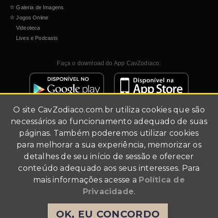
☆
Galeria de Imagens
☆
Jogos Online
Videoteca
Lives e Podcasts
Faça o download do App CavZodiaco:
O site
CavZodiaco.com.br
utiliza cookies que são
necessários ao funcionamento adequado de suas
páginas. Também poderemos utilizar cookies
para melhorar a sua experiência, memorizar os
detalhes de seu início de sessão e oferecer
Site de fãs (fã-clube).
conteúdo adequado aos seus interesses. Para
Todo conteúdo multimídia foi utilizado para fins de
mais informações acesse a
Política de
divulgação.
Agradecimentos a Masami Kurumada, Shueisha, Akita
Privacidade
.
Shoten, Toei Animation, TMS Entertainment, Bandai e
Angelotti Licensing & Entertainment Business. Todos os
OK, EU CONCORDO
direitos reservados a estas empresas.