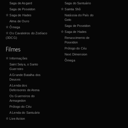
Saga de Asgard
Saga do Santuário
Saga de Poseidon
☆
Saintia Shô
☆
Saga de Hades
Natássia do País do
Gelo
Alma de Ouro
Saga de Poseidon
☆
Ômega
☆
Saga de Hades
☆
Os Cavaleiros do Zodíaco
(3DCG)
Renascimento de
Poseidon
Filmes
Prólogo do Céu
Next Dimension
☆
Informações
Ômega
Saint Seiya, o Santo
Guerreiro
A Grande Batalha dos
Deuses
A Lenda dos
Defensores de Atena
Os Guerreiros do
Armagedon
Prólogo do Céu
A Lenda do Santuário
☆
Live Action