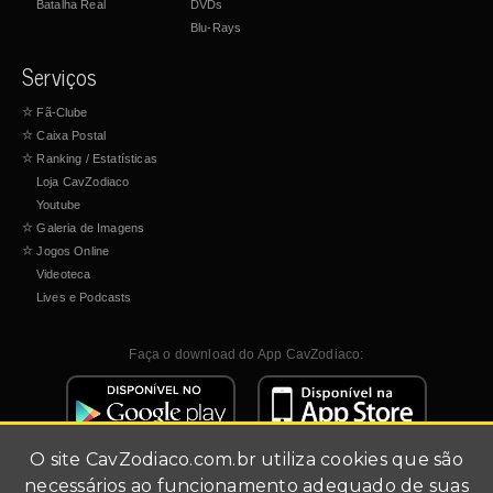
Batalha Real
DVDs
Blu-Rays
Serviços
☆
Fã-Clube
☆
Caixa Postal
☆
Ranking / Estatísticas
Loja CavZodiaco
Youtube
☆
Galeria de Imagens
☆
Jogos Online
Videoteca
Lives e Podcasts
Faça o download do App CavZodiaco:
O site
CavZodiaco.com.br
utiliza cookies que são
necessários ao funcionamento adequado de suas