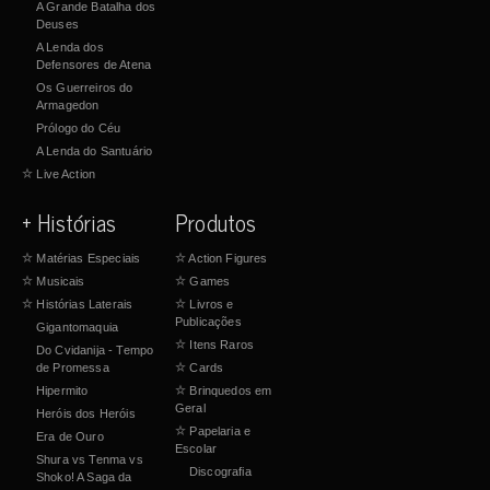
A Grande Batalha dos
Deuses
A Lenda dos
Defensores de Atena
Os Guerreiros do
Armagedon
Prólogo do Céu
A Lenda do Santuário
☆
Live Action
+ Histórias
Produtos
☆
Matérias Especiais
☆
Action Figures
☆
Musicais
☆
Games
☆
Histórias Laterais
☆
Livros e
Publicações
Gigantomaquia
☆
Itens Raros
Do Cvidanija - Tempo
de Promessa
☆
Cards
Hipermito
☆
Brinquedos em
Geral
Heróis dos Heróis
☆
Papelaria e
Era de Ouro
Escolar
Shura vs Tenma vs
Discografia
Shoko! A Saga da