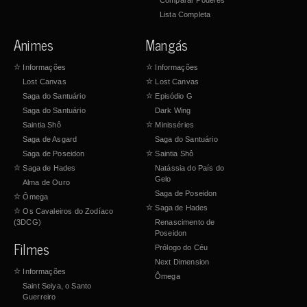
Comparar Poderes
Lista Completa
Animes
Mangás
☆
Informações
☆
Informações
Lost Canvas
☆
Lost Canvas
Saga do Santuário
☆
Episódio G
Saga do Santuário
Dark Wing
Saintia Shô
☆
Minisséries
Saga de Asgard
Saga do Santuário
Saga de Poseidon
☆
Saintia Shô
☆
Saga de Hades
Natássia do País do
Gelo
Alma de Ouro
Saga de Poseidon
☆
Ômega
☆
Saga de Hades
☆
Os Cavaleiros do Zodíaco
(3DCG)
Renascimento de
Poseidon
Filmes
Prólogo do Céu
Next Dimension
☆
Informações
Ômega
Saint Seiya, o Santo
Guerreiro