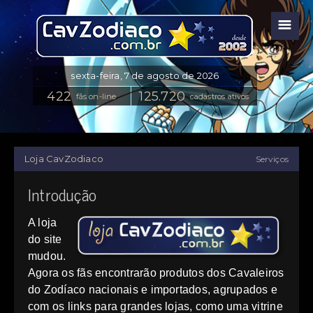
☰
fãs on-line
cadastros ativos
Loja CavZodiaco
Serviços
Introdução
A loja
do site
mudou.
Agora os fãs encontrarão produtos dos Cavaleiros
do Zodíaco nacionais e importados, agrupados e
com os links para grandes lojas, como uma vitrine