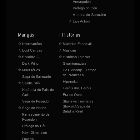
Armagedon
Prólogo do Céu
A Lenda do Santuário
☆
Live Action
Mangás
+ Histórias
☆
Informações
☆
Matérias Especiais
☆
Lost Canvas
☆
Musicais
☆
Episódio G
☆
Histórias Laterais
Dark Wing
Gigantomaquia
☆
Minisséries
Do Cvidanija - Tempo
de Promessa
Saga do Santuário
Hipermito
☆
Saintia Shô
Heróis dos Heróis
Natássia do País do
Gelo
Era de Ouro
Saga de Poseidon
Shura vs Tenma vs
Shoko! A Saga da
☆
Saga de Hades
Batalha Real
Renascimento de
Poseidon
Prólogo do Céu
Next Dimension
Ômega