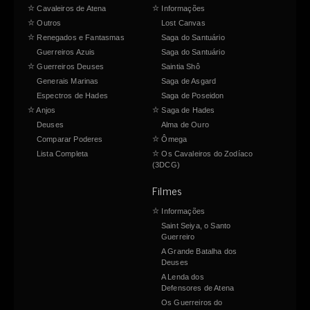
☆
Cavaleiros de Atena
☆
Informações
☆
Outros
Lost Canvas
☆
Renegados e Fantasmas
Saga do Santuário
Guerreiros Azuis
Saga do Santuário
☆
Guerreiros Deuses
Saintia Shô
Generais Marinas
Saga de Asgard
Espectros de Hades
Saga de Poseidon
☆
Anjos
☆
Saga de Hades
Deuses
Alma de Ouro
Comparar Poderes
☆
Ômega
Lista Completa
☆
Os Cavaleiros do Zodíaco
(3DCG)
Filmes
☆
Informações
Saint Seiya, o Santo
Guerreiro
A Grande Batalha dos
Deuses
A Lenda dos
Defensores de Atena
Os Guerreiros do