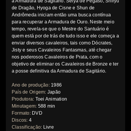
a Armadura de Sagitário. Seiya de Pégaso, Shiryu
de Dragão, Hyoga de Cisne e Shun de
Andrômeda iniciam então uma busca contínua
para recuperar a Armadura de Ouro. Neste meio
tempo, revela-se que o Mestre do Santuário é
quem está por de trás de tudo isso e ele começa a
enviar diversos cavaleiros, tais como Dócrates,
Jisty e seus Cavaleiros Fantasmas, até chegar
nos poderosos Cavaleiros de Prata, com o
objetivo de eliminar os Cavaleiros de Bronze e ter
a posse definitiva da Armadura de Sagitário.
Ano de produção:
1986
País de Origem:
Japão
Produtora:
Toei Animation
Minutagem:
588 min
Formato:
DVD
Discos:
4
Classificação:
Livre