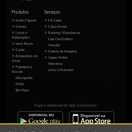
Produtos
Serviços
☆
Action Figures
☆
Fã-Clube
☆
Games
☆
Caixa Postal
☆
Livros e
☆
Ranking / Estatísticas
Publicações
Loja CavZodiaco
☆
Itens Raros
Youtube
☆
Cards
☆
Galeria de Imagens
☆
Brinquedos em
☆
Jogos Online
Geral
Videoteca
☆
Papelaria e
Lives e Podcasts
Escolar
Discografia
DVDs
Blu-Rays
Faça o download do App CavZodiaco: