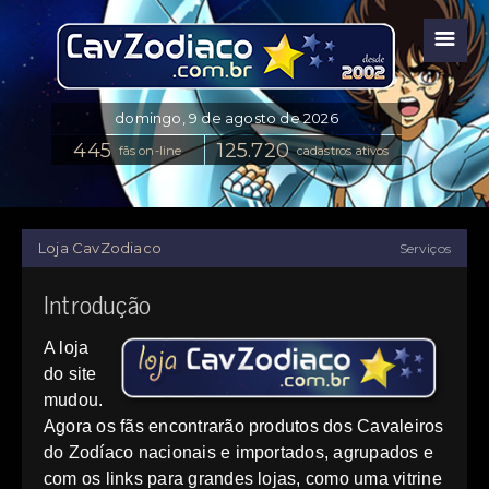
☰
fãs on-line
cadastros ativos
Loja CavZodiaco
Serviços
Introdução
A loja
do site
mudou.
Agora os fãs encontrarão produtos dos Cavaleiros
do Zodíaco nacionais e importados, agrupados e
com os links para grandes lojas, como uma vitrine