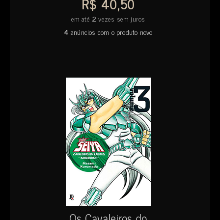
R$ 40,50
em até
2
vezes sem juros
4
anúncios com o produto novo
Os Cavaleiros do