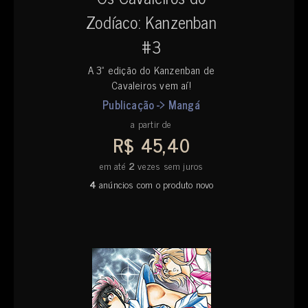
Zodíaco: Kanzenban
#3
A 3ª edição do Kanzenban de
Cavaleiros vem aí!
Publicação -> Mangá
a partir de
R$ 45,40
em até
2
vezes sem juros
4
anúncios com o produto novo