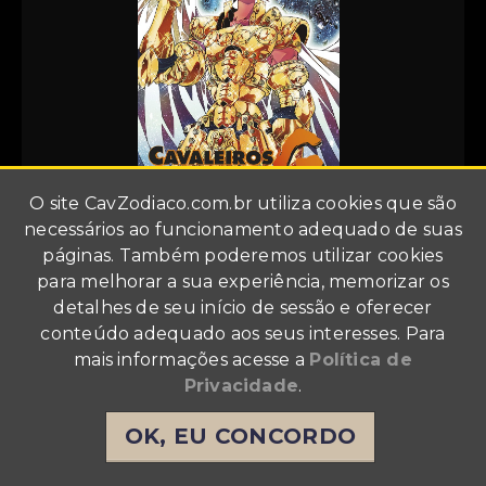
O site
CavZodiaco.com.br
utiliza cookies que são
necessários ao funcionamento adequado de suas
Os Cavaleiros do
páginas. Também poderemos utilizar cookies
Zodíaco: Episódio G
para melhorar a sua experiência, memorizar os
detalhes de seu início de sessão e oferecer
#20
conteúdo adequado aos seus interesses. Para
O último volume desta saga!
mais informações acesse a
Política de
Publicação -> Mangá
Privacidade
.
R$ 13,90
OK, EU CONCORDO
1
anúncio com o produto novo