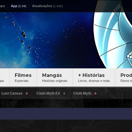
mpo
App
Atualizações
s
Filmes
Mangás
+ Histórias
Pro
gas
Especiais
Histórias originais
Livros, dramas e mais
Raros e