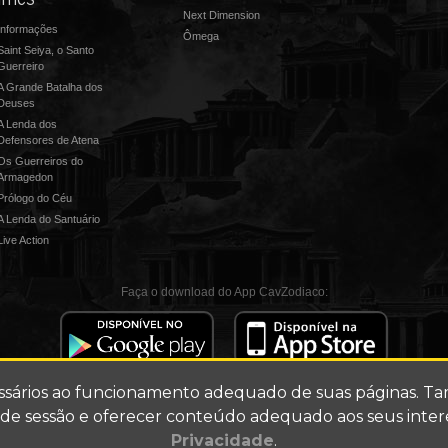
Next Dimension
nformações
Ômega
Saint Seiya, o Santo
Guerreiro
A Grande Batalha dos
Deuses
A Lenda dos
Defensores de Atena
Os Guerreiros do
Armagedon
Prólogo do Céu
A Lenda do Santuário
ive Action
Faça o download do App CavZodiaco:
essários ao funcionamento adequado de suas páginas. T
o de sessão e oferecer conteúdo adequado aos seus inter
Privacidade
.
Fale 