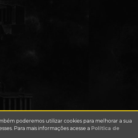
ambém poderemos utilizar cookies para melhorar a sua
esses. Para mais informações acesse a
Política de
Conosco
Alterar Visual (SKIN)
Política de Privacidade