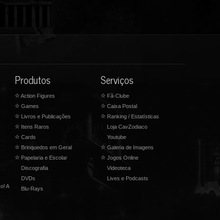
Produtos
Serviços
☆
Action Figures
☆
Fã-Clube
☆
Games
☆
Caixa Postal
☆
Livros e Publicações
☆
Ranking / Estatísticas
☆
Itens Raros
Loja CavZodiaco
☆
Cards
Youtube
☆
Brinquedos em Geral
☆
Galeria de Imagens
☆
Papelaria e Escolar
☆
Jogos Online
Discografia
Videoteca
DVDs
Lives e Podcasts
o! A
Blu-Rays