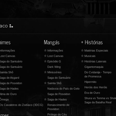
iaco
nimes
Mangás
+ Histórias
nformações
☆
Informações
☆
Matérias Especiais
Lost Canvas
☆
Lost Canvas
☆
Musicais
Saga do Santuário
☆
Episódio G
☆
Histórias Laterais
Saga do Santuário
Dark Wing
Gigantomaquia
Saintia Shô
☆
Minisséries
Do Cvidanija - Tempo
de Promessa
Saga de Asgard
Saga do Santuário
Hipermito
Saga de Poseidon
☆
Saintia Shô
Heróis dos Heróis
aga de Hades
Natássia do País do Gelo
Era de Ouro
Alma de Ouro
Saga de Poseidon
Shura vs Tenma vs Shok
Ômega
☆
Saga de Hades
Saga da Batalha Real
s Cavaleiros do Zodíaco (3DCG)
Renascimento de
Poseidon
ilmes
Prólogo do Céu