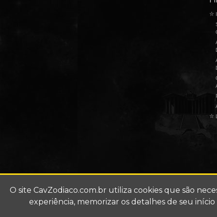
☆
I
☆
L
O site
CavZodiaco.com.br
utiliza cookies que são nec
experiência, memorizar os detalhes de seu iníci
Site de fãs (fã-clube).