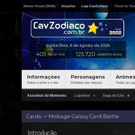
Alterar Visual (SKIN)
Doações
Loja CavZodiaco
Túnel do Te
fãs on-line
cadastros ativos
Informações
Personagens
Anime
Sobre a série e o site
Divididos por classes
Todas as sa
Assuntos do Momento:
Cards -> Mobage Galaxy Card Battle
Introdução