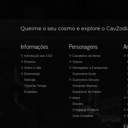
Queime o seu cosmo e explore o CavZod
Informações
Personagens
A
☆
Introdução aos CDZ
☆
Cavaleiros de Atena
☆
I
☆
Eventos
☆
Outros
☆
Sobre o Site
☆
Renegados e Fantasmas
☆
Entrevistas
Guerreiros Azuis
Notícias
☆
Guerreiros Deuses
Túnel do Tempo
Generais Marinas
Enquetes
Espectros de Hades
☆
Anjos
☆
S
Deuses
Comparar Poderes
☆
Lista Completa
☆
O
F