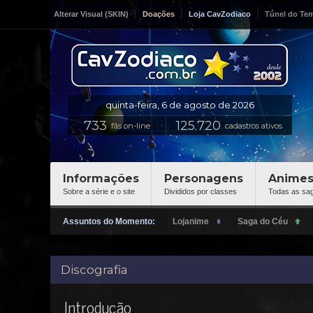
Alterar Visual (SKIN)
Doações
Loja CavZodiaco
Túnel do Te
fãs on-line
cadastros ativos
Informações
Personagens
Anime
Sobre a série e o site
Divididos por classes
Todas as sa
Assuntos do Momento:
Discografia
Introdução