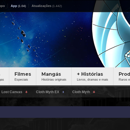
mpo
App
Atualizações
s
Filmes
Mangás
+ Histórias
Pro
gas
Especiais
Histórias originais
Livros, dramas e mais
Raros e