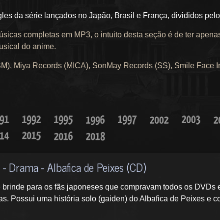
gles da série lançados no Japão, Brasil e França, divididos pe
úsicas completas em MP3, o intuito desta seção é de ter apena
usical do anime.
), Miya Records (MICA), SonMay Records (SS), Smile Face In
 - Drama - Albafica de Peixes (CD)
 brinde para os fãs japoneses que compravam todos os DVDs e/
. Possui uma história solo (gaiden) do Albafica de Peixes e c