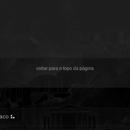
voltar para o topo da página
iaco