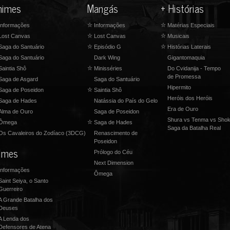
nimes
Mangás
+ Histórias
nformações
☆
Informações
☆
Matérias Especiais
Lost Canvas
☆
Lost Canvas
☆
Musicais
Saga do Santuário
☆
Episódio G
☆
Histórias Laterais
Saga do Santuário
Dark Wing
Gigantomaquia
Saintia Shô
☆
Minisséries
Do Cvidanija - Tempo
de Promessa
Saga de Asgard
Saga do Santuário
Hipermito
Saga de Poseidon
☆
Saintia Shô
Heróis dos Heróis
aga de Hades
Natássia do País do Gelo
Era de Ouro
Alma de Ouro
Saga de Poseidon
Shura vs Tenma vs Shok
Ômega
☆
Saga de Hades
Saga da Batalha Real
s Cavaleiros do Zodíaco (3DCG)
Renascimento de
Poseidon
ilmes
Prólogo do Céu
Next Dimension
nformações
Ômega
Saint Seiya, o Santo
Guerreiro
A Grande Batalha dos
Deuses
A Lenda dos
Defensores de Atena