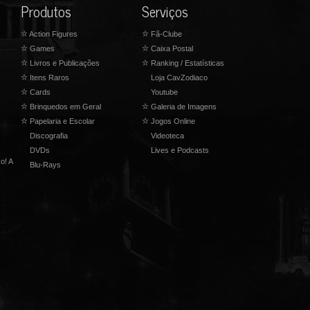
Produtos
Serviços
☆
Action Figures
☆
Fã-Clube
☆
Games
☆
Caixa Postal
☆
Livros e Publicações
☆
Ranking / Estatísticas
☆
Itens Raros
Loja CavZodiaco
☆
Cards
Youtube
☆
Brinquedos em Geral
☆
Galeria de Imagens
☆
Papelaria e Escolar
☆
Jogos Online
Discografia
Videoteca
DVDs
Lives e Podcasts
o! A
Blu-Rays