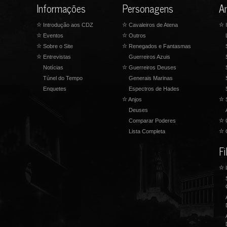
Informações
Personagens
A
☆
Introdução aos CDZ
☆
Cavaleiros de Atena
☆
I
☆
Eventos
☆
Outros
☆
Sobre o Site
☆
Renegados e Fantasmas
☆
Entrevistas
Guerreiros Azuis
Notícias
☆
Guerreiros Deuses
Túnel do Tempo
Generais Marinas
Enquetes
Espectros de Hades
☆
Anjos
☆
S
Deuses
Comparar Poderes
☆
Lista Completa
☆
O
F
☆
I