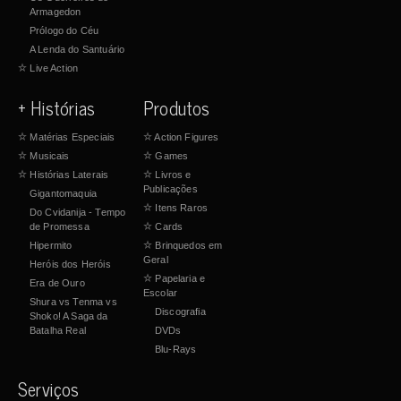
Armagedon
Prólogo do Céu
A Lenda do Santuário
☆
Live Action
+ Histórias
Produtos
☆
Matérias Especiais
☆
Action Figures
☆
Musicais
☆
Games
☆
Histórias Laterais
☆
Livros e
Publicações
Gigantomaquia
☆
Itens Raros
Do Cvidanija - Tempo
de Promessa
☆
Cards
Hipermito
☆
Brinquedos em
Geral
Heróis dos Heróis
☆
Papelaria e
Era de Ouro
Escolar
Shura vs Tenma vs
Discografia
Shoko! A Saga da
Batalha Real
DVDs
Blu-Rays
Serviços