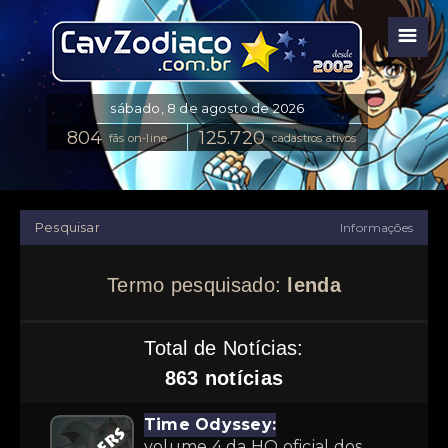
☰
fãs on-line
cadastros ativos
Pesquisar
Informações
Termo pesquisado:
lenda
Total de Notícias:
863 notícias
Time Odyssey:
volume 4 da HQ oficial dos