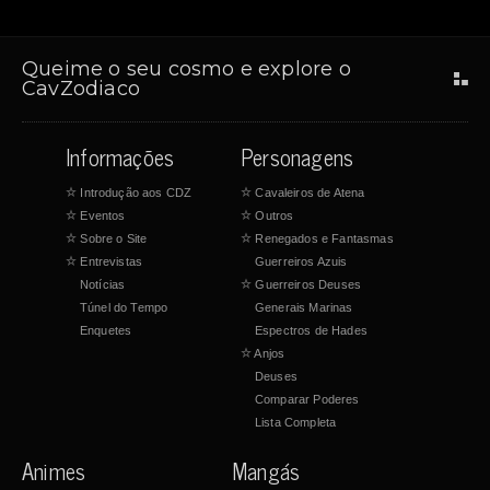
Queime o seu cosmo e explore o
CavZodiaco
Informações
Personagens
☆
Introdução aos CDZ
☆
Cavaleiros de Atena
☆
Eventos
☆
Outros
☆
Sobre o Site
☆
Renegados e Fantasmas
☆
Entrevistas
Guerreiros Azuis
Notícias
☆
Guerreiros Deuses
Túnel do Tempo
Generais Marinas
Enquetes
Espectros de Hades
☆
Anjos
Deuses
Comparar Poderes
Lista Completa
Animes
Mangás