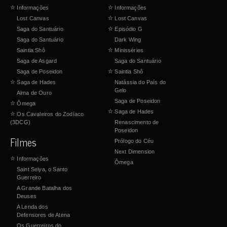
☆
Informações
☆
Informações
Lost Canvas
☆
Lost Canvas
Saga do Santuário
☆
Episódio G
Saga do Santuário
Dark Wing
Saintia Shô
☆
Minisséries
Saga de Asgard
Saga do Santuário
Saga de Poseidon
☆
Saintia Shô
☆
Saga de Hades
Natássia do País do
Gelo
Alma de Ouro
Saga de Poseidon
☆
Ômega
☆
Saga de Hades
☆
Os Cavaleiros do Zodíaco
(3DCG)
Renascimento de
Poseidon
Filmes
Prólogo do Céu
Next Dimension
☆
Informações
Ômega
Saint Seiya, o Santo
Guerreiro
A Grande Batalha dos
Deuses
A Lenda dos
Defensores de Atena
Os Guerreiros do