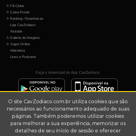
☆
Fã-Clube
☆
Caixa Postal
☆
Ranking / Estatísticas
Loja CavZodiaco
Youtube
☆
Galeria de Imagens
☆
Jogos Online
Videoteca
Lives e Podcasts
Faça o download do App CavZodiaco:
O site
CavZodiaco.com.br
utiliza cookies que são
necessários ao funcionamento adequado de suas
páginas. Também poderemos utilizar cookies
para melhorar a sua experiência, memorizar os
detalhes de seu início de sessão e oferecer
Site de fãs (fã-clube).