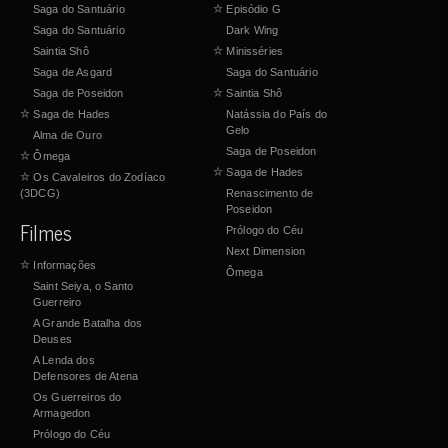
Saga do Santuário
☆
Episódio G
Saga do Santuário
Dark Wing
Saintia Shô
☆
Minisséries
Saga de Asgard
Saga do Santuário
Saga de Poseidon
☆
Saintia Shô
☆
Saga de Hades
Natássia do País do
Gelo
Alma de Ouro
Saga de Poseidon
☆
Ômega
☆
Saga de Hades
☆
Os Cavaleiros do Zodíaco
(3DCG)
Renascimento de
Poseidon
Filmes
Prólogo do Céu
Next Dimension
☆
Informações
Ômega
Saint Seiya, o Santo
Guerreiro
A Grande Batalha dos
Deuses
A Lenda dos
Defensores de Atena
Os Guerreiros do
Armagedon
Prólogo do Céu