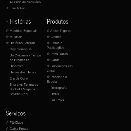
A Lenda do Santuário
☆
Live Action
+ Histórias
Produtos
☆
Matérias Especiais
☆
Action Figures
☆
Musicais
☆
Games
☆
Histórias Laterais
☆
Livros e
Publicações
Gigantomaquia
☆
Itens Raros
Do Cvidanija - Tempo
de Promessa
☆
Cards
Hipermito
☆
Brinquedos em
Geral
Heróis dos Heróis
☆
Papelaria e
Era de Ouro
Escolar
Shura vs Tenma vs
Discografia
Shoko! A Saga da
Batalha Real
DVDs
Blu-Rays
Serviços
☆
Fã-Clube
☆
Caixa Postal