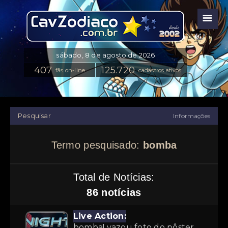
☰
fãs on-line
cadastros ativos
Pesquisar
Informações
Termo pesquisado:
bomba
Total de Notícias:
86 notícias
Live Action:
bomba! vazou foto do pôster