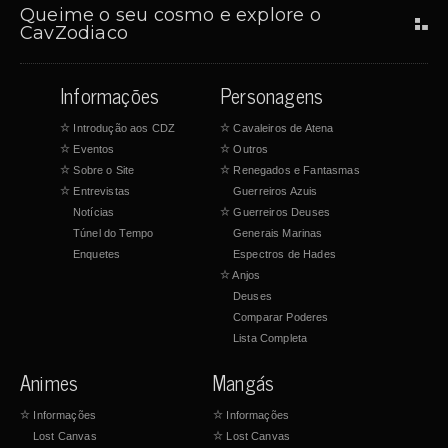
Queime o seu cosmo e explore o
CavZodiaco
Informações
Personagens
☆
Introdução aos CDZ
☆
Cavaleiros de Atena
☆
Eventos
☆
Outros
☆
Sobre o Site
☆
Renegados e Fantasmas
☆
Entrevistas
Guerreiros Azuis
Notícias
☆
Guerreiros Deuses
Túnel do Tempo
Generais Marinas
Enquetes
Espectros de Hades
☆
Anjos
Deuses
Comparar Poderes
Lista Completa
Animes
Mangás
☆
Informações
☆
Informações
Lost Canvas
☆
Lost Canvas