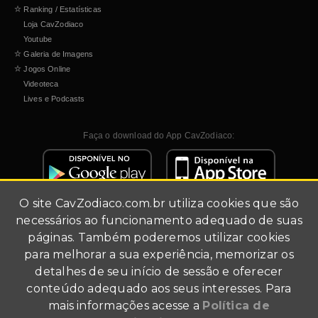
☆
Ranking / Estatísticas
Loja CavZodiaco
Youtube
☆
Galeria de Imagens
☆
Jogos Online
Videoteca
Lives e Podcasts
Faça o download do App CavZodiaco:
O site
CavZodiaco.com.br
utiliza cookies que são
necessários ao funcionamento adequado de suas
páginas. Também poderemos utilizar cookies
para melhorar a sua experiência, memorizar os
detalhes de seu início de sessão e oferecer
Site de fãs (fã-clube).
conteúdo adequado aos seus interesses. Para
Todo conteúdo multimídia foi utilizado para fins de
mais informações acesse a
Política de
divulgação.